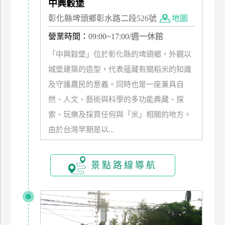
中興穀堡
管
彰化縣埤頭鄉彰水路二段526號
地圖
理
營業時間：
09:00~17:00/週一休館
「中興穀堡」位於彰化縣的埤頭鄉，外觀以
會
城堡建築的造型，代表蘊藏有關稻米的知識
員
帳
及守護農民的意義。同時也是一座兼具自
戶
然、人文、藝術與科學的多功能典藏、探
索、玩樂及採買任何與「米」相關的地方。
客
由於台灣早期是以...
服
聯
景點路線導航
絡
單
Line
線