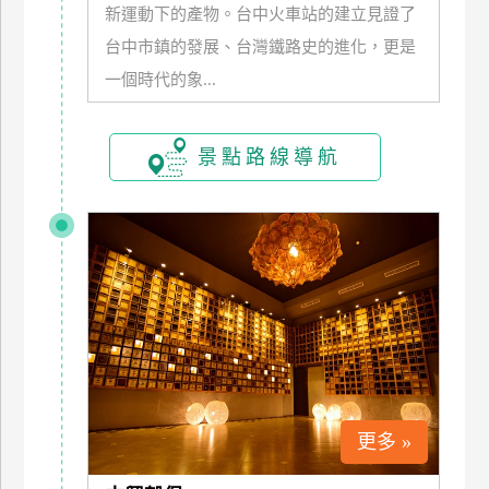
新運動下的產物。台中火車站的建立見證了
玩
台中市鎮的發展、台灣鐵路史的進化，更是
樂
地
一個時代的象...
圖
顧
景點路線導航
客
服
務
顧
客
滿
意
度
更多 »
訂
單