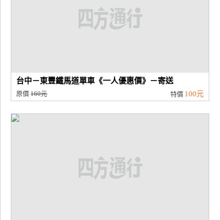
台中－東豐鐵馬道單車《一人優惠價》－寄送
原價
160元
100元
特價