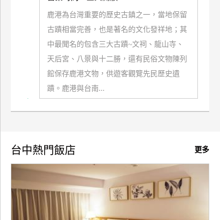
鹿港為台灣重要的歷史古鎮之一，當地保留
廠
古蹟相當完善，也是著名的文化發祥地；其
商
合
中最聞名的包含三大古蹟~文祠、龍山寺、
作
天后宮、八景與十二勝，還有民俗文物陳列
館保存鹿港文物，供遊客觀覽先民歷史遺
蹟。鹿港與台南...
旅
伴
計
劃
台中熱門飯店
更多
商
品
宣
傳