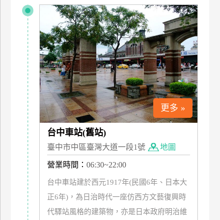
特
色
民
宿
全
球
租
更多 »
車
台中車站(舊站)
臺中市中區臺灣大道一段1號
地圖
網
紅
營業時間：
06:30~22:00
帶
台中車站建於西元1917年(民國6年、日本大
你
正6年)，為日治時代一座仿西方文藝復興時
玩
代驛站風格的建築物，亦是日本政府明治維