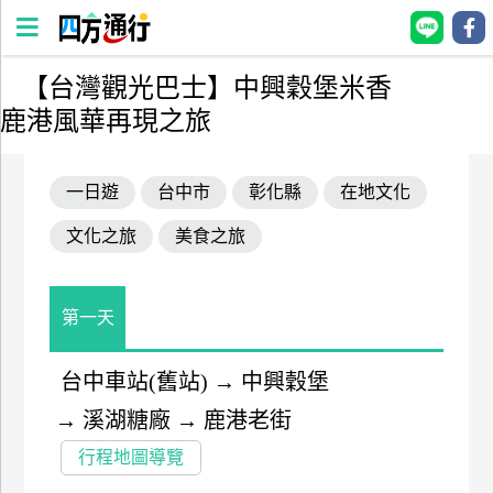
【台灣觀光巴士】中興穀堡米香
四
鹿港風華再現之旅
方
通
行
一日遊
台中市
彰化縣
在地文化
訂
文化之旅
美食之旅
房
台
第一天
灣
訂
台中車站(舊站)
→
中興穀堡
房
→
溪湖糖廠
→
鹿港老街
直接跟飯店訂房
HOT
行程地圖導覽