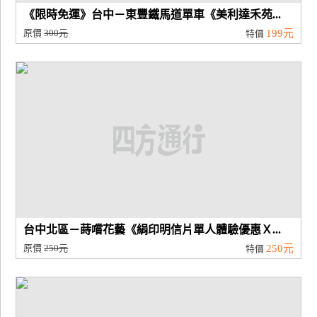
《限時免運》台中－東豐鐵馬道單車《美利達禾苑...
原價
300元
199元
特價
台中北區－蒔嚐花藝《絹印明信片單人體驗優惠Ｘ...
原價
250元
250元
特價