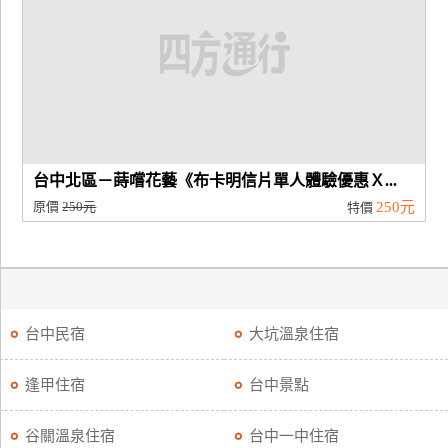
台中北區－蒔嚐花藝《布卡明信片單人體驗優惠Ｘ...
原價
250元
250元
特價
台中民宿
大坑溫泉住宿
逢甲住宿
台中景點
谷關溫泉住宿
台中一中住宿