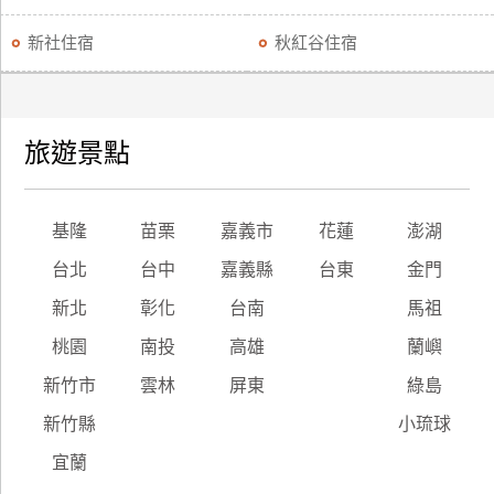
新社住宿
秋紅谷住宿
旅遊景點
基隆
苗栗
嘉義市
花蓮
澎湖
台北
台中
嘉義縣
台東
金門
新北
彰化
台南
馬祖
桃園
南投
高雄
蘭嶼
新竹市
雲林
屏東
綠島
新竹縣
小琉球
宜蘭