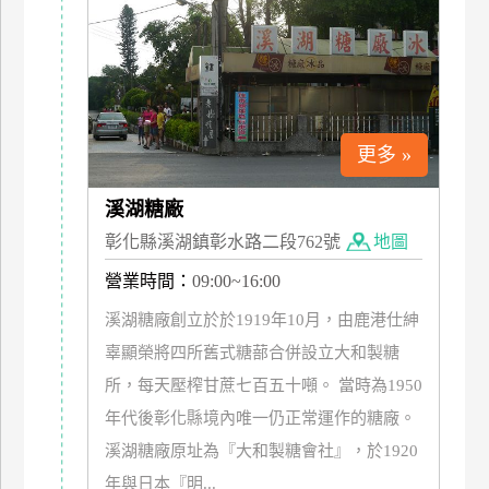
上
客
服
紅
更多 »
利
查
溪湖糖廠
詢
彰化縣溪湖鎮彰水路二段762號
地圖
營業時間：
09:00~16:00
訂
溪湖糖廠創立於於1919年10月，由鹿港仕紳
房
辜顯榮將四所舊式糖蔀合併設立大和製糖
Q&A
所，每天壓榨甘蔗七百五十噸。 當時為1950
年代後彰化縣境內唯一仍正常運作的糖廠。
國
溪湖糖廠原址為『大和製糖會社』，於1920
旅
年與日本『明...
卡