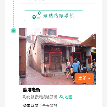
訂
房
景點路線導航
請
款
收
據
合
作
提
案
更多 »
飯
店
鹿港老街
合
彰化縣鹿港鎮埔頭街
地圖
作
營業時間：
全天開放