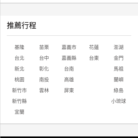
推薦行程
基隆
苗栗
嘉義市
花蓮
澎湖
台北
台中
嘉義縣
台東
金門
新北
彰化
台南
馬祖
桃園
南投
高雄
蘭嶼
新竹市
雲林
屏東
綠島
新竹縣
小琉球
宜蘭