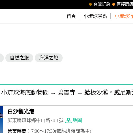
台灣訂房
直接跟
首頁
小琉球景點
小琉球
自然之旅
海洋之旅
小琉球海底動物園
→
碧雲寺
→
蛤板沙灘。威尼斯
白沙觀光港
屏東縣琉球鄉中山路74-1號
地圖
營業時間：
7:00～17:30(依船班時間為主)