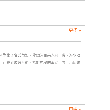
更多 »
育聚集了各式魚類，龍蝦洞和美人洞一帶，海水澄
，可搭乘玻璃片船，探討神秘的海底世界。小琉球
更多 »