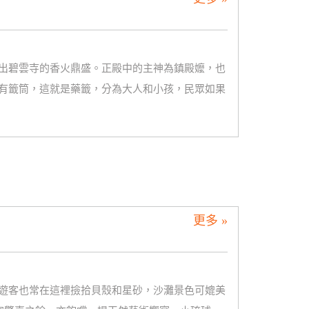
出碧雲寺的香火鼎盛。正殿中的主神為鎮殿嬤，也
有籤筒，這就是藥籤，分為大人和小孩，民眾如果
更多 »
遊客也常在這裡撿拾貝殼和星砂，沙灘景色可媲美