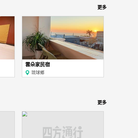
更多
雲朵家民宿
琉球鄉
更多