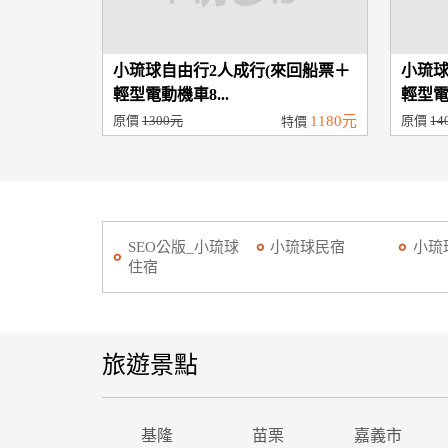
小琉球自由行2人成行(來回船票＋
小琉球
輕型電動機車8...
輕型電動
原價
1300元
1180元
原價
14
特價
SEO公版_小琉球
小琉球民宿
小琉
住宿
旅遊景點
基隆
苗栗
嘉義市