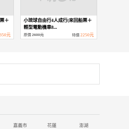
船票＋
小琉球自由行4人成行(來回船票＋
輕型電動機車8...
350元
原價
2600元
2250元
特價
嘉義市
花蓮
澎湖