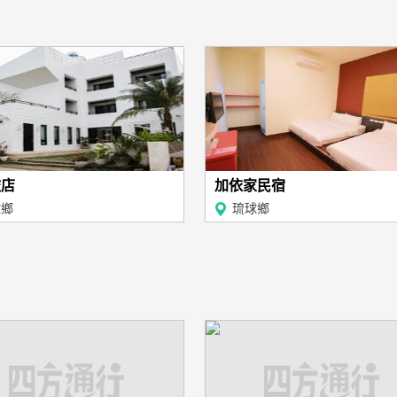
旅店
加依家民宿
球鄉
琉球鄉