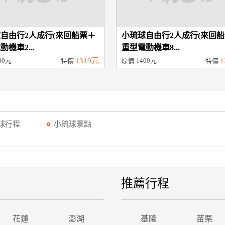
自由行2人成行(來回船票＋
小琉球自由行2人成行(來回
機車2...
重型電動機車8...
00元
1319元
原價
1400元
1
特價
特價
球行程
小琉球景點
推薦行程
花蓮
澎湖
基隆
苗栗