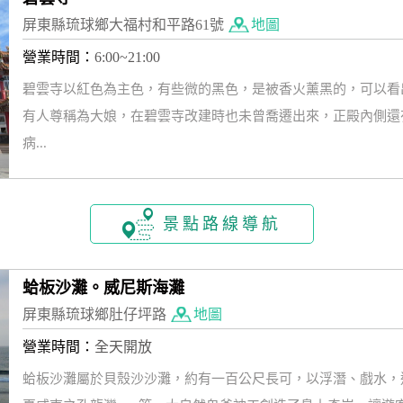
屏東縣琉球鄉大福村和平路61號
地圖
營業時間：
6:00~21:00
碧雲寺以紅色為主色，有些微的黑色，是被香火薰黑的，可以看
有人尊稱為大娘，在碧雲寺改建時也未曾喬遷出來，正殿內側還
病...
景點路線導航
蛤板沙灘。威尼斯海灘
屏東縣琉球鄉肚仔坪路
地圖
營業時間：
全天開放
蛤板沙灘屬於貝殼沙沙灘，約有一百公尺長可，以浮潛、戲水，