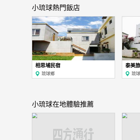
小琉球熱門飯店
相思埔民宿
泰美
琉球鄉
琉
小琉球在地體驗推薦