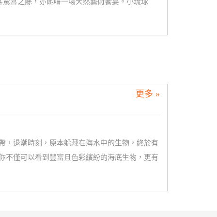
讓遊客驚喜之餘，亦飽嚐一場天然藝術饗宴。小琉球
更多 »
帶，退潮時刻，原本躲藏在海水中的生物，終於有
你不僅可以看到豐富且色彩繽紛的海底生物，更有