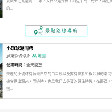
夏威夷之孔龍灣......等，大自然鬼斧神工創造了島上奇岩，
的...
景點路線導航
小琉球潮間帶
屏東縣琉球鄉
地圖
營業時間：
全天開放
美麗的小琉球有著最自然的白星砂以及擁有位於蛤板沙灘的潮間
機會探出頭來，而這時，也是我們去尋寶的最佳時機。在那裡，
機...