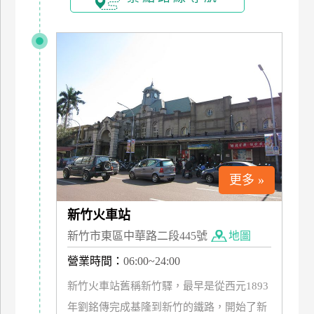
上
客
服
紅
利
查
詢
更多 »
訂
房
新竹火車站
Q&A
新竹市東區中華路二段445號
地圖
營業時間：
06:00~24:00
國
新竹火車站舊稱新竹驛，最早是從西元1893
旅
年劉銘傳完成基隆到新竹的鐵路，開始了新
卡