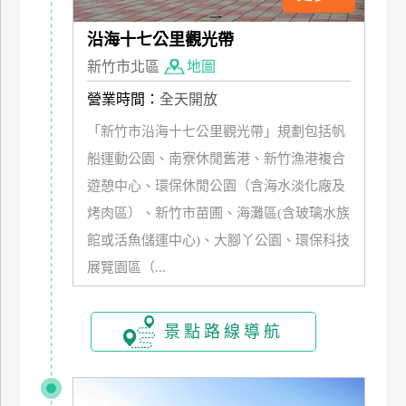
廠
沿海十七公里觀光帶
商
新竹市北區
地圖
合
營業時間：
全天開放
作
「新竹市沿海十七公里觀光帶」規劃包括帆
船運動公園、南寮休閒舊港、新竹漁港複合
旅
伴
遊憩中心、環保休閒公園（含海水淡化廠及
計
烤肉區）、新竹市苗圃、海灘區(含玻璃水族
劃
館或活魚儲運中心)、大腳丫公園、環保科技
展覽園區（...
商
品
景點路線導航
宣
傳