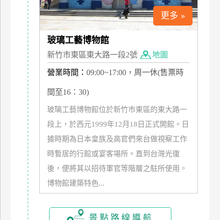
管
更多 »
理
玻璃工藝博物館
新竹市東區東大路一段2號
地圖
會
員
營業時間：
09:00~17:00，周一休(售票時
帳
戶
間至16：30)
玻璃工藝博物館位於新竹市東區的東大路一
段上，於西元1999年12月18日正式開館。日
客
服
據時期為日本皇族及高官們來台做視察工作
聯
時暫居的行館或宴客場所。直到台灣光復
絡
後，便將其以招待軍官等階層之駐所使用。
單
博物館建築特色...
Line
景點路線導航
線