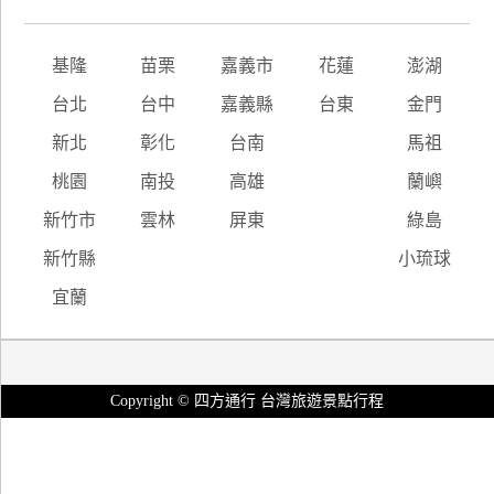
基隆
苗栗
嘉義市
花蓮
澎湖
台北
台中
嘉義縣
台東
金門
新北
彰化
台南
馬祖
桃園
南投
高雄
蘭嶼
新竹市
雲林
屏東
綠島
新竹縣
小琉球
宜蘭
Copyright © 四方通行 台灣旅遊景點行程