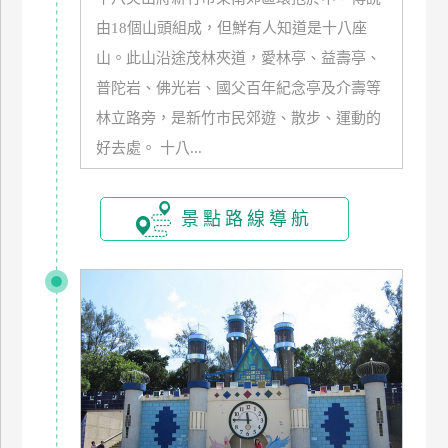
玩
由18個山頭組成，但鮮有人知道是十八座
樂
山。此山沿途茂林夾道，愛林亭、益壽亭、
地
普陀岩、佛光岩、國父百年紀念亭及介壽等
圖
林立路旁，是新竹市民郊遊、散步、運動的
顧
好去處。 十八...
客
服
務
景點路線導航
顧
客
滿
意
度
訂
單