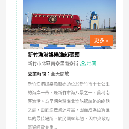
更多 »
新竹漁港娛樂漁船碼頭
新竹市北區南寮里南寮街
地圖
營業時間：
全天開放
新竹漁港娛樂漁船碼頭位於新竹市十七公里
的海岸一帶，是新竹市海八景之一，舊稱南
寮漁港。為早期台灣南北漁船返航路的終點
之處，由於漁產資源豐富，因而成為魚貨匯
集的最佳場所。於民國80年初，因中央政府
籌資經費並重...