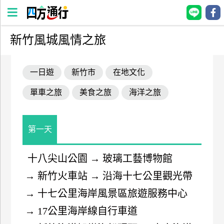
新竹風城風情之旅
四
方
一日遊
新竹市
在地文化
通
行
單車之旅
美食之旅
海洋之旅
訂
房
第一天
台
灣
十八尖山公園
→
玻璃工藝博物館
訂
→
新竹火車站
→
沿海十七公里觀光帶
房
→
十七公里海岸風景區旅遊服務中心
直接跟飯店訂房
HOT
→
17公里海岸線自行車道