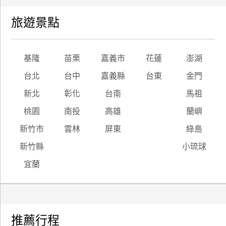
旅遊景點
基隆
苗栗
嘉義市
花蓮
澎湖
台北
台中
嘉義縣
台東
金門
新北
彰化
台南
馬祖
桃園
南投
高雄
蘭嶼
新竹市
雲林
屏東
綠島
新竹縣
小琉球
宜蘭
推薦行程