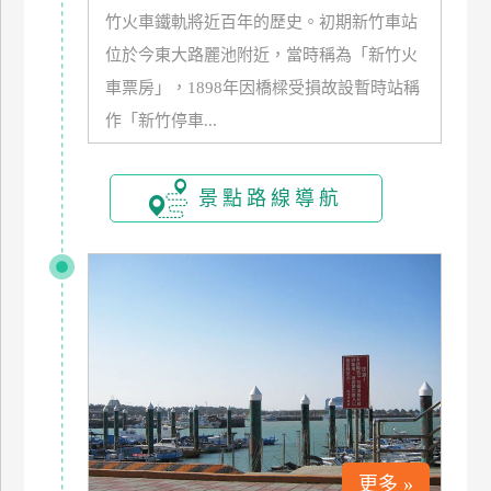
訂
竹火車鐵軌將近百年的歷史。初期新竹車站
房
位於今東大路麗池附近，當時稱為「新竹火
車票房」，1898年因橋樑受損故設暫時站稱
作「新竹停車...
請
款
收
景點路線導航
據
合
作
提
案
飯
店
合
作
更多 »