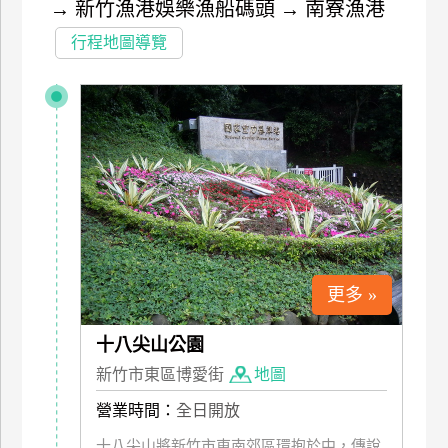
→
新竹漁港娛樂漁船碼頭
→
南寮漁港
特
行程地圖導覽
色
民
宿
全
球
租
車
更多 »
網
紅
十八尖山公園
帶
新竹市東區博愛街
地圖
你
玩
營業時間：
全日開放
十八尖山將新竹市東南郊區環抱於中，傳說