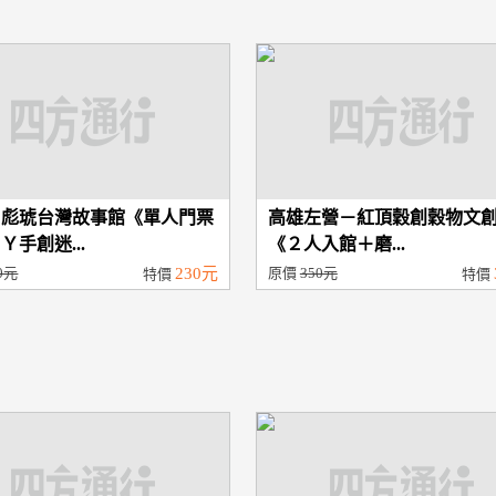
－彪琥台灣故事館《單人門票
高雄左營－紅頂穀創穀物文
Ｙ手創迷...
《２人入館＋磨...
0元
230元
原價
350元
特價
特價