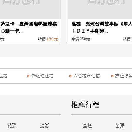
通造型卡－臺灣國際熱氣球嘉
高雄－彪琥台灣故事館《單
心願一卡...
＋ＤＩＹ手創迷...
0元
180元
原價
250元
特價
特價
住宿
新崛江住宿
六合夜市住宿
高雄捷
推薦行程
花蓮
澎湖
基隆
苗栗