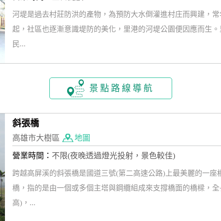
河堤是過去村莊防洪的產物，為預防大水倒灌進村庄而興建，常
起，社區也逐漸意識堤防的美化，里港的河堤公園便因應而生。
民...
景點路線導航
斜張橋
高雄市大樹區
地圖
營業時間：
不限(夜晚透過燈光投射，景色較佳)
跨越高屏溪的斜張橋是國道三號(第二高速公路)上最美麗的一
橋，指的是由一個或多個主塔與鋼纜組成來支撐橋面的橋樑，全長5
高)，...