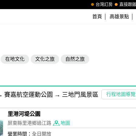
台灣訂房
直接跟
首頁
高雄景點
在地文化
文化之旅
自然之旅
→
賽嘉航空運動公園
→
三地門風景區
行程地圖導覽
里港河堤公園
屏東縣里港鄉過江路
地圖
營業時間：
全日開放