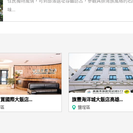
住民獨特風情，可到部落遺址尋幽訪古，參觀具排灣族風格的石
味...
賞國際大飯店...
旗豐海洋城大飯店高雄...
民區
鹽埕區