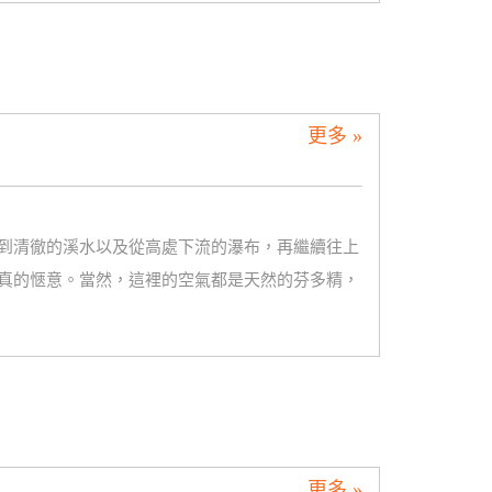
更多 »
到清徹的溪水以及從高處下流的瀑布，再繼續往上
真的愜意。當然，這裡的空氣都是天然的芬多精，
更多 »