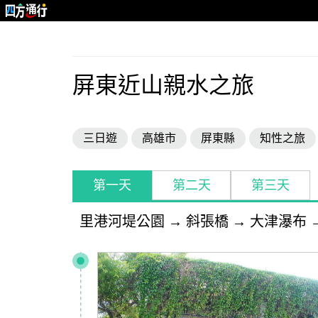
屏東近山親水之旅
三日遊
高雄市
屏東縣
知性之旅
第一天
第二天
第三天
里港河堤公園
→
斜張橋
→
大津瀑布