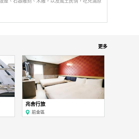
版屋、石器雕刻、木雕，以及風土民情，吃充滿原
更多
兆舍行旅
前金區