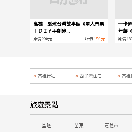
高雄－彪琥台灣故事館《單人門票
一卡
＋ＤＩＹ手創迷...
年華《
原價
200元
150元
原價
18
特價
高雄行程
西子灣住宿
高雄
旅遊景點
基隆
苗栗
嘉義市