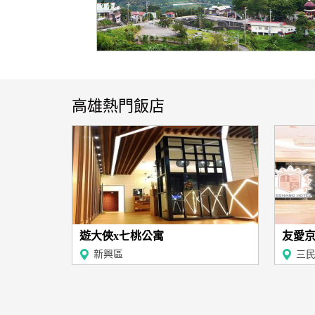
高雄熱門飯店
遊大俠x七桃公寓
友愛京
新興區
三