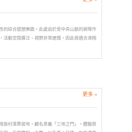
性的綜合遊憩樂園。此處由於受中央山脈的屏障作
，活動空間廣泛、視野非常遼闊，因此很適合滑翔
更多 »
灣族村落聚居地，顧名思義「三地之門」。體驗原