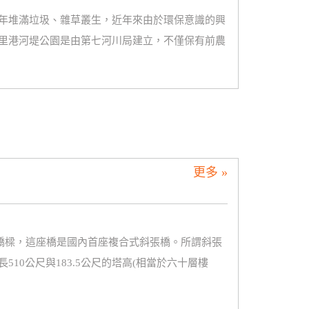
年堆滿垃圾、雜草叢生，近年來由於環保意識的興
里港河堤公園是由第七河川局建立，不僅保有前農
更多 »
座橋樑，這座橋是國內首座複合式斜張橋。所謂斜張
10公尺與183.5公尺的塔高(相當於六十層樓