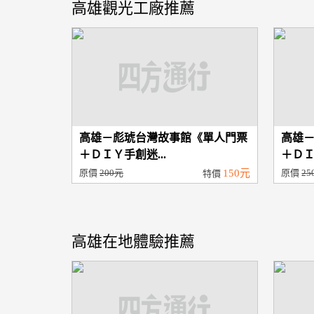
高雄觀光工廠推薦
高雄－彪琥台灣故事館《單人門票
高雄
＋ＤＩＹ手創迷...
＋ＤＩ
原價
200元
150元
原價
25
特價
高雄在地體驗推薦