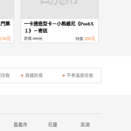
人門票
一卡通造型卡－小熊維尼《PoohX
１》－寄送
230元
原價
300元
300元
特價
運住宿
高雄民宿
不老溫泉住宿
嘉義市
花蓮
澎湖