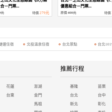
－芝山文化生態綠園《B方案
台北－芝山文化生態綠園《C
合－門票...
優惠組合－門票...
9元
279元
原價
400元
特價
特價
捷運住宿
北投溫泉住宿
台北景點
台北10
推薦行程
花蓮
澎湖
基隆
苗栗
台東
金門
台北
台中
馬祖
新北
彰化