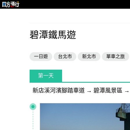
碧潭鐵馬遊
一日遊
台北市
新北市
單車之旅
第一天
新店溪河濱腳踏車道
→
碧潭風景區
→