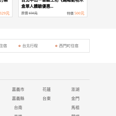
方案
台北中山－蓉緹工坊《錫雕動物木
盒單人體驗優惠...
329元
原價
650元
500元
特價
1住宿
台北行程
西門町住宿
嘉義市
花蓮
澎湖
嘉義縣
台東
金門
台南
馬祖