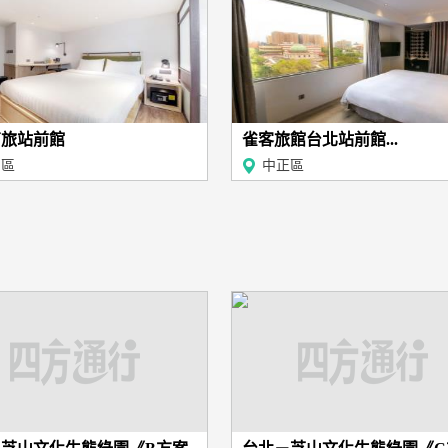
商旅站前館
雀客旅館台北站前館...
同區
中正區