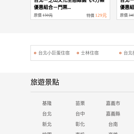
台北－芝山文化生態綠園《A方案
台北
優惠組合－門票...
優惠組
原價
150元
129元
原價
34
特價
台北小巨蛋住宿
士林住宿
台北
旅遊景點
基隆
苗栗
嘉義市
台北
台中
嘉義縣
新北
彰化
台南