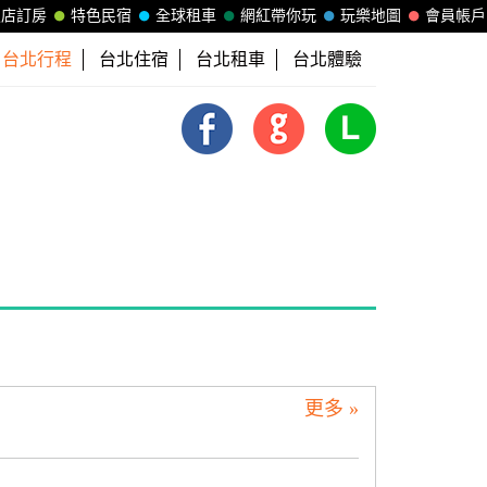
飯店訂房
特色民宿
全球租車
網紅帶你玩
玩樂地圖
會員帳戶
台北行程
台北住宿
台北租車
台北體驗
更多 »