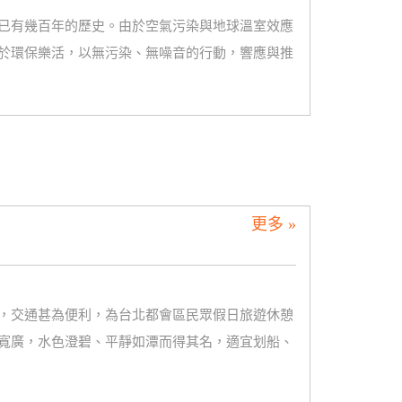
已有幾百年的歷史。由於空氣污染與地球溫室效應
於環保樂活，以無污染、無噪音的行動，響應與推
更多 »
，交通甚為便利，為台北都會區民眾假日旅遊休憩
寬廣，水色澄碧、平靜如潭而得其名，適宜划船、