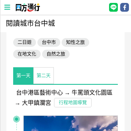
閱讀城市台中城
四
方
二日遊
台中市
知性之旅
通
行
在地文化
自然之旅
訂
房
第一天
第二天
台
灣
台中港區藝術中心
→
牛罵頭文化園區
訂
→
大甲鎮瀾宮
行程地圖導覽
房
直接跟飯店訂房
HOT