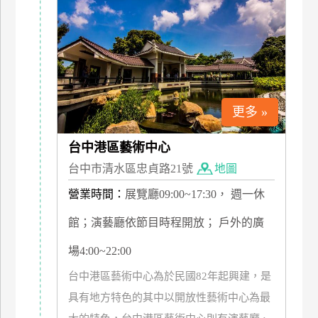
特
色
民
宿
更多 »
全
球
台中港區藝術中心
租
車
台中市清水區忠貞路21號
地圖
營業時間：
展覽廳09:00~17:30， 週一休
網
館；演藝廳依節目時程開放； 戶外的廣
紅
場4:00~22:00
帶
你
台中港區藝術中心為於民國82年起興建，是
玩
具有地方特色的其中以開放性藝術中心為最