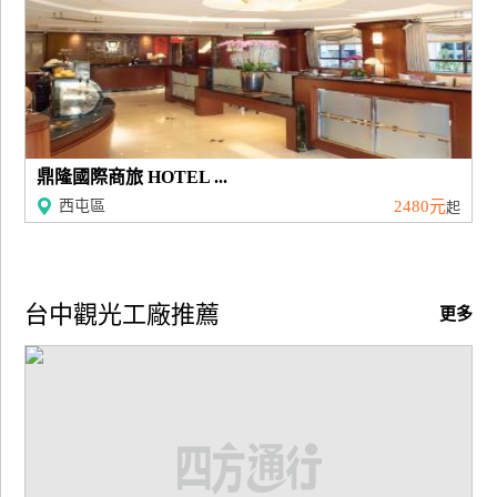
廠
商
合
作
鼎隆國際商旅 HOTEL ...
旅
西屯區
2480元
起
伴
計
劃
台中觀光工廠推薦
更多
商
品
宣
傳