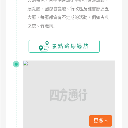
大的特色，台中港區藝術中心則有演藝廳、
玩
展覽廳、國際會議廳、行政區及雅書廊這五
樂
大廳，每廳都會有不定期的活動，例如古典
地
之夜、竹雕陶...
圖
顧
客
景點路線導航
服
務
顧
客
滿
意
度
更多 »
訂
單