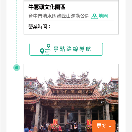
管
牛罵頭文化園區
理
台中市清水區鰲峰山運動公園
地圖
營業時間：
會
員
帳
景點路線導航
戶
客
服
聯
絡
單
Line
更多 »
線