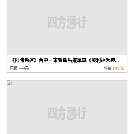
《限時免運》台中－東豐鐵馬道單車《美利達禾苑...
原價
300元
199元
特價