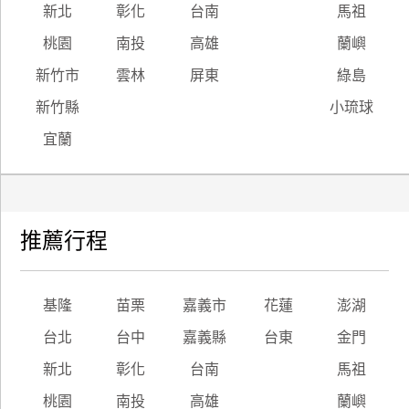
新北
彰化
台南
馬祖
桃園
南投
高雄
蘭嶼
新竹市
雲林
屏東
綠島
新竹縣
小琉球
宜蘭
推薦行程
基隆
苗栗
嘉義市
花蓮
澎湖
台北
台中
嘉義縣
台東
金門
新北
彰化
台南
馬祖
桃園
南投
高雄
蘭嶼