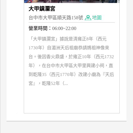
上
大甲鎮瀾宮
客
台中市大甲區順天路158號
地圖
服
營業時間：
06:00~22:00
「大甲鎮瀾宮」據說是清雍正8年（西元
紅
1730年）自湄洲天后祖廟恭請媽祖神像來
利
查
台。後因香火鼎盛，於雍正10年（西元1732
詢
年），在台中市大甲區大甲里興建小祠，直
到乾隆35（西元1770年）改建小廟為『天后
訂
宮』，乾隆52年（...
房
Q&A
國
旅
卡