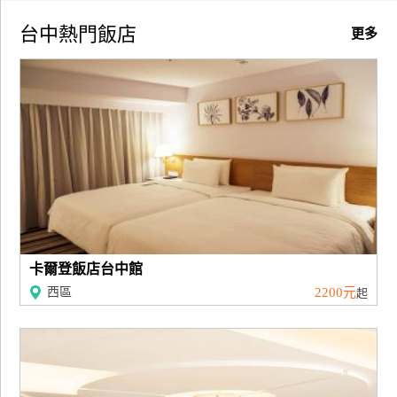
訂
台中熱門飯店
更多
房
請
款
收
據
合
作
提
案
卡爾登飯店台中館
西區
2200元
起
飯
店
合
作