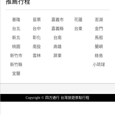
推薦行程
基隆
苗栗
嘉義市
花蓮
澎湖
台北
台中
嘉義縣
台東
金門
新北
彰化
台南
馬祖
桃園
南投
高雄
蘭嶼
新竹市
雲林
屏東
綠島
新竹縣
小琉球
宜蘭
Copyright © 四方通行 台灣旅遊景點行程