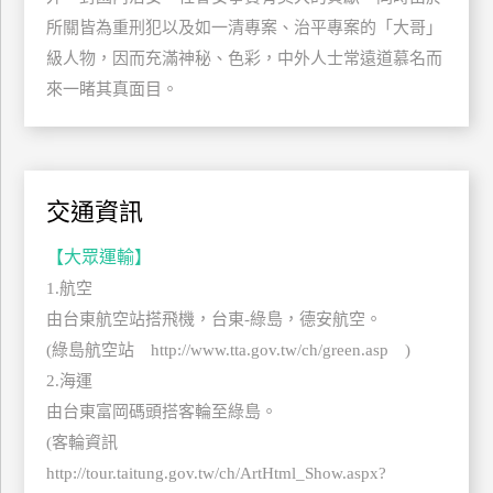
管
所關皆為重刑犯以及如一清專案、治平專案的「大哥」
理
級人物，因而充滿神秘、色彩，中外人士常遠道慕名而
來一睹其真面目。
會
員
帳
戶
交通資訊
【大眾運輸】
客
1.航空
服
由台東航空站搭飛機，台東-綠島，德安航空。
聯
(綠島航空站 http://www.tta.gov.tw/ch/green.asp )
絡
2.海運
單
由台東富岡碼頭搭客輪至綠島。
(客輪資訊
Line
http://tour.taitung.gov.tw/ch/ArtHtml_Show.aspx?
線