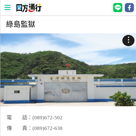
綠島監獄
四
方
⋮
通
行
訂
房
台
灣
訂
房
電 話：(089)672-502
直接跟飯店訂房
HOT
傳 真：(089)672-638