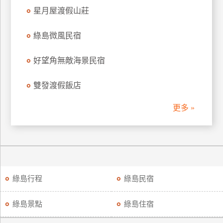
星月屋渡假山莊
綠島微風民宿
好望角無敵海景民宿
雙發渡假飯店
更多 »
綠島行程
綠島民宿
綠島景點
綠島住宿