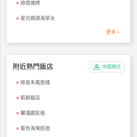
綠堤燒烤
星光碼頭海草冰
更多 »
附近熱門飯店
地圖模式
綠島禾風旅棧
凱薪飯店
馨滿園民宿
藍色海灣民宿