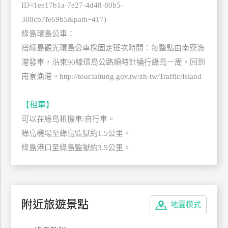
ID=1ee17b1a-7e27-4d48-80b5-
上
388cb7fe69b5&path=417)
客
綠島環島公車：
服
搭綠島觀光環島公車採固定班次時間：每整點由南寮漁
港發車，沿東90線環島公路順時針繞行綠島一周，回到
紅
南寮漁港。http://tour.taitung.gov.tw/zh-tw/Traffic/Island
利
查
【租車】
詢
可以在綠島租機車/自行車。
綠島機場至綠島監獄約1.5公里。
訂
綠島港口至綠島監獄約3.5公里。
房
Q&A
國
附近旅遊景點
地圖模式
旅
卡