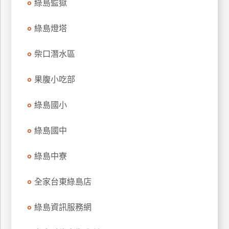
綠島監獄
訂
房
綠島燈塔
柴口潛水區
請
款
果腹小吃部
收
據
綠島國小
合
作
綠島國中
提
案
綠島中寮
飯
全家台東綠島店
店
合
綠島資訊服務網
作