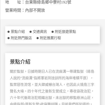
地 址：台東縣綠島鄉中寮村192號
特
營業時間：內部不開放
色
民
宿
景點介紹
交通資訊
附近旅遊景點
附近熱門飯店
附近推薦行程
全
球
租
車
景點介紹
關於監獄，日據時期日人已在流麻溝一帶建監獄（綠島
網
紅
人說的"流麻溝"指將軍岩到技訓所的海岸堆積平原），
帶
監禁惡性流氓，並大肆威嚇台灣人，也因此火燒島三字
你
聲名大噪。四十年代之後新生營成立，專收容政治犯，
玩
六十年代後政治犯相繼出獄，未出獄的移監綠洲山莊，
由綠指部(原新生營)收容職訓隊。目前我們所知道的，