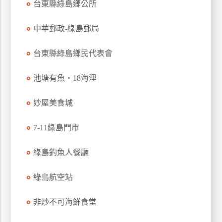
台東縣綠島鄉公所
廠
中華郵政-綠島郵局
商
合
台東縣綠島鄉民代表會
作
池塘有魚‧18海浬
旅
伴
妙屋美食城
計
劃
7-11綠島門市
綠島釣魚人餐廳
商
品
綠島航空站
宣
傳
非炒不可海鮮食堂