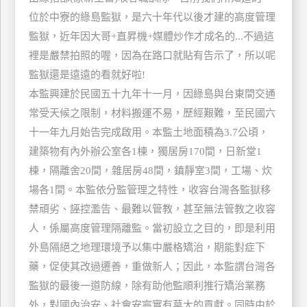
玩
位於中寮的綠島監獄，是六十年代以後才建的高度管理
樂
監獄，近年因大哥+直昇機+媒體炒作才成名的...不過這
地
裡是嚴禁拍照的喔，因為在路口就貼有告示了，所以呢
圖
監獄還是遠遠的看就好啦!
顧
本監興建於民國五十九年十一月，因綠島與台東間交通
客
常受天候之限制，材料搬運不易，歷經艱難，至民國六
服
務
十一年九月始告完成啟用。本監土地面積為3.7公頃，
建築物有內外辦公室各1棟，獨居房170間，日新堂1
棟，隔離舍20間，雜居房48間，鎮靜室3間，工場、炊
顧
場各1間。本監依分監管理之特性，收容台灣各監獄移
客
滿
禁頑劣、誣控濫告、最難以管教，甚至無法管教之收容
意
人，係屬高度管理隔離監。當初設立之目的，即是利用
度
外島隔絕之地理環境予以集中嚴格矯治，期能對症下
藥，促使其改過遷善，重做新人；因此，本監謂台灣各
監獄的最後一道防線，除有助他監順利推行矯治業務
訂
外，對國內治安、社會安寧實有莫大的貢獻。同時由於
單