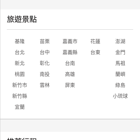
旅遊景點
基隆
苗栗
嘉義市
花蓮
澎湖
台北
台中
嘉義縣
台東
金門
新北
彰化
台南
馬祖
桃園
南投
高雄
蘭嶼
新竹市
雲林
屏東
綠島
新竹縣
小琉球
宜蘭