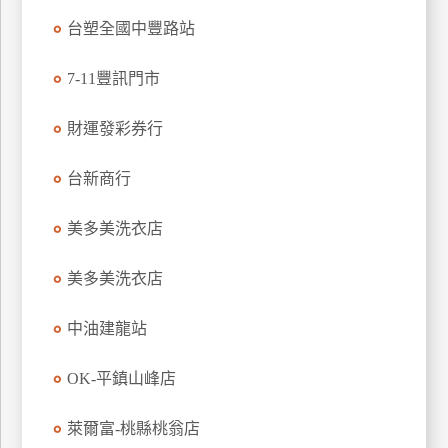
特
台塑全國中豐路站
色
民
7-11豐訊門市
宿
財運發彩券行
全
台新商行
球
租
美多美洗衣店
車
美多美洗衣店
網
中油建龍站
紅
帶
你
OK-平鎮山峰店
玩
萊爾富-桃縣桃翁店