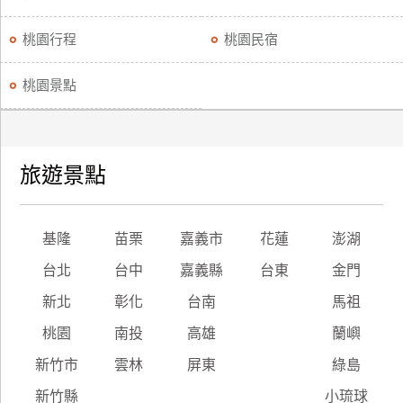
桃園行程
桃園民宿
桃園景點
旅遊景點
基隆
苗栗
嘉義市
花蓮
澎湖
台北
台中
嘉義縣
台東
金門
新北
彰化
台南
馬祖
桃園
南投
高雄
蘭嶼
新竹市
雲林
屏東
綠島
新竹縣
小琉球