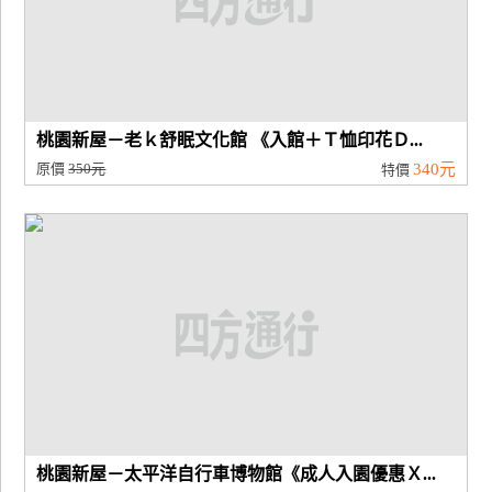
桃園新屋－老ｋ舒眠文化館 《入館＋Ｔ恤印花Ｄ...
原價
350元
340元
特價
桃園新屋－太平洋自行車博物館《成人入園優惠Ｘ...