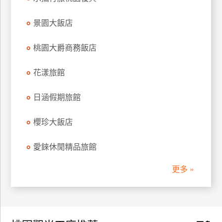
訂
房
景園大飯店
桃園大爵商務飯店
請
款
花漾旅館
收
據
日涵假期旅館
合
作
櫻珍大飯店
提
案
愛錸休閒精品旅館
更多 »
飯
店
合
作