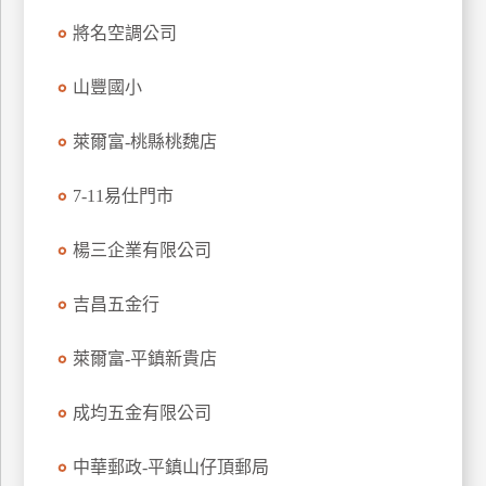
玩
將名空調公司
樂
地
山豐國小
圖
萊爾富-桃縣桃魏店
顧
客
服
7-11易仕門市
務
楊三企業有限公司
顧
吉昌五金行
客
滿
意
萊爾富-平鎮新貴店
度
成均五金有限公司
訂
中華郵政-平鎮山仔頂郵局
單