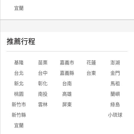
宜蘭
推薦行程
基隆
苗栗
嘉義市
花蓮
澎湖
台北
台中
嘉義縣
台東
金門
新北
彰化
台南
馬祖
桃園
南投
高雄
蘭嶼
新竹市
雲林
屏東
綠島
新竹縣
小琉球
宜蘭