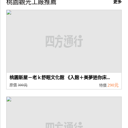
桃園觀光工廠推薦
更多
廠
商
合
作
旅
伴
計
劃
桃園新屋－老ｋ舒眠文化館 《入館＋美夢迷你床...
原價
300元
290元
特價
商
品
宣
傳