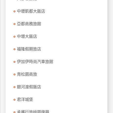
上
中壢凱都大飯店
客
服
亞都商務旅館
紅
中壢大飯店
利
查
福隆假期旅店
詢
伊加伊時尚汽車旅館
訂
育松園商旅
房
Q&A
銀河渡假飯店
君洋城堡
國
旅
卡
承攜行旅桃園復興