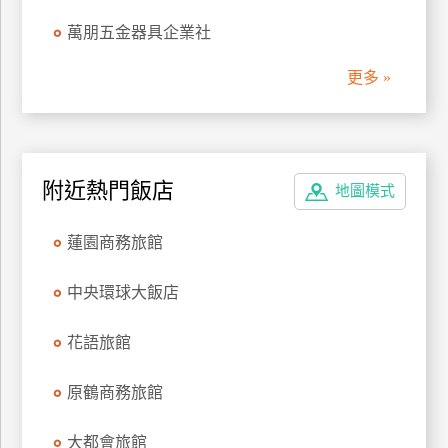
管
萬朋五金器具企業社
理
更多 »
會
員
帳
附近熱門飯店
戶
地圖模式
蓮園商務旅館
客
服
中央環球大飯店
聯
絡
花語旅館
單
原鶴商務旅館
Line
大都會旅館
線