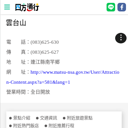
雲台山
四
方
⋮
通
電 話：(083)625-630
行
傳 真：(083)625-627
訂
地 址：連江縣南竿鄉
房
網 址：
http://www.matsu-nsa.gov.tw/User/Attractio
n-Content.aspx?a=581&lang=1
台
灣
營業時間：全日開放
訂
房
直接跟飯店訂房
景點介紹
交通資訊
附近旅遊景點
HOT
附近熱門飯店
附近推薦行程