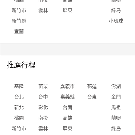
新竹市
雲林
屏東
綠島
新竹縣
小琉球
宜蘭
推薦行程
基隆
苗栗
嘉義市
花蓮
澎湖
台北
台中
嘉義縣
台東
金門
新北
彰化
台南
馬祖
桃園
南投
高雄
蘭嶼
新竹市
雲林
屏東
綠島