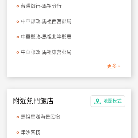
台灣銀行-馬祖分行
訂
房
中華郵政-馬祖西莒郵局
請
中華郵政-馬祖北竿郵局
款
收
中華郵政-馬祖東莒郵局
據
更多 »
合
作
提
案
附近熱門飯店
地圖模式
飯
店
馬祖星漾海景民宿
合
作
津沙客棧