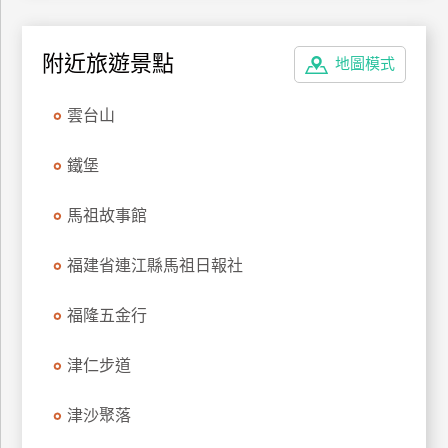
管
理
附近旅遊景點
地圖模式
會
雲台山
員
帳
鐵堡
戶
馬祖故事館
客
福建省連江縣馬祖日報社
服
聯
福隆五金行
絡
單
津仁步道
津沙聚落
Line
線