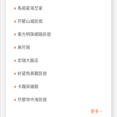
馬祖星海芝家
廠
商
芹壁山城民宿
合
作
東方明珠網路民宿
旅
美芹居
伴
計
宏瑞大飯店
劃
好望角景觀民宿
商
卡蹓英雄館
品
宣
芹壁地中海民宿
傳
更多 »