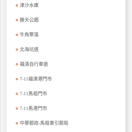
津沙水庫
上
客
勝天公園
服
牛角聚落
紅
利
北海坑道
查
詢
福清自行車道
7-11福澳港門市
訂
房
7-11馬祖門市
Q&A
7-11馬港門市
國
中華郵政-馬祖東引郵局
旅
卡