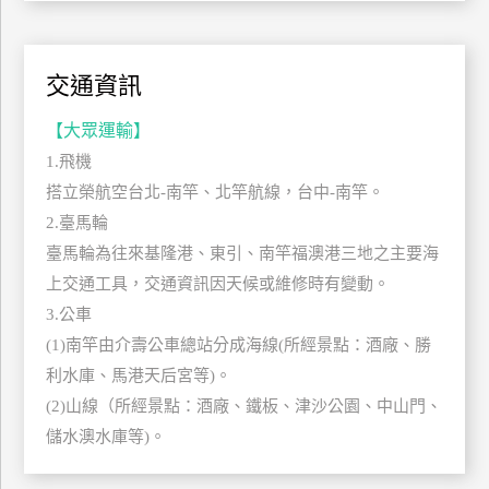
玩
樂
地
交通資訊
圖
【大眾運輸】
顧
1.飛機
客
服
搭立榮航空台北-南竿、北竿航線，台中-南竿。
務
2.臺馬輪
臺馬輪為往來基隆港、東引、南竿福澳港三地之主要海
顧
上交通工具，交通資訊因天候或維修時有變動。
客
3.公車
滿
(1)南竿由介壽公車總站分成海線(所經景點：酒廠、勝
意
利水庫、馬港天后宮等)。
度
(2)山線（所經景點：酒廠、鐵板、津沙公園、中山門、
儲水澳水庫等)。
訂
單