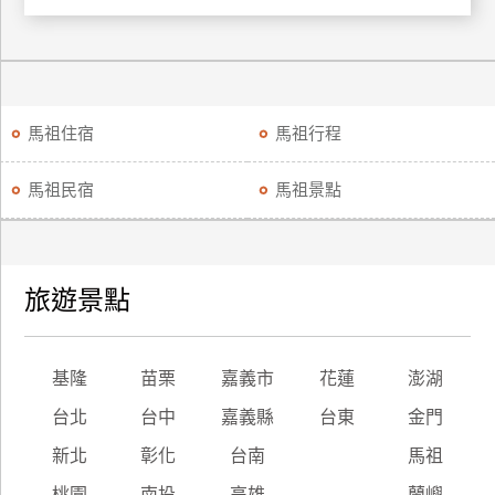
馬祖住宿
馬祖行程
馬祖民宿
馬祖景點
旅遊景點
基隆
苗栗
嘉義市
花蓮
澎湖
台北
台中
嘉義縣
台東
金門
新北
彰化
台南
馬祖
桃園
南投
高雄
蘭嶼