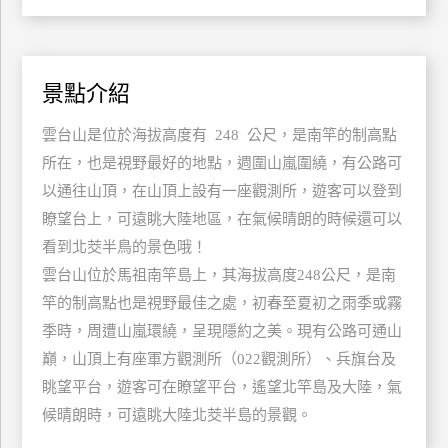
特
色
民
景點介紹
宿
雲台山是位於海拔高度有 248 公尺，是南竿的制高點
所在，也是視野最好的地點，週圍山嵐圍繞，有公路可
全
球
以通往山頂，在山頂上設有一座觀測所，遊客可以登到
租
瞭望台上，可遠眺大陸地區，在氣候晴朗的時候還可以
車
看到北茭半鳥的景色哦！
雲台山位於馬祖南竿島上，其海拔高度248公尺，是南
竿的制高點也是視野最佳之處，初春至夏初之雨季或霧
網
紅
季時，周遭山嵐環繞，呈現隱約之美。現有公路可通山
帶
巔，山頂上有座軍方觀測所（022觀測所）、兵旗台及
你
眺望平台，遊客可在瞭望平台，遙望北竿島及大陸，氣
玩
候晴朗時，可遠眺大陸北茭半島的景觀。