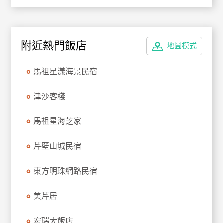
廠
商
附近熱門飯店
合
地圖模式
作
馬祖星漾海景民宿
旅
津沙客棧
伴
計
馬祖星海芝家
劃
芹壁山城民宿
商
東方明珠網路民宿
品
宣
美芹居
傳
宏瑞大飯店