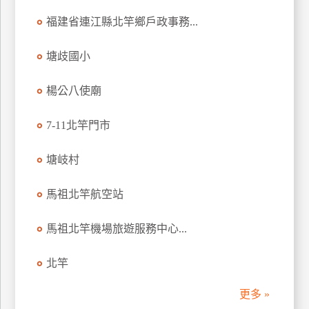
訂
福建省連江縣北竿鄉戶政事務...
房
塘歧國小
請
楊公八使廟
款
收
7-11北竿門市
據
合
塘岐村
作
提
案
馬祖北竿航空站
馬祖北竿機場旅遊服務中心...
飯
店
北竿
合
作
更多 »