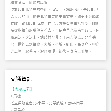
種置身海上仙境的感覺。
玩
位於馬祖北竿島的壁山，海拔高度298公尺，是馬祖地
樂
區最高的山，也是北竿重要的軍事據點，路途十分崎嶇
地
圖
陡峻，箝制馬祖海域，在最高處設有軍事指揮部。晴朗
時從指揮部的眺望台看去，可遠眺莒光及南竿各島、俯
顧
瞰后沃、大沃山、塘歧村全景；正前方望去是北竿機
客
服
場，還能見到獅嶼、大坵、小坵、蚌山、高登島、中島
務
等島嶼。霧季時，濃霧瀰漫，彷彿置身海上仙境。
顧
客
滿
交通資訊
意
度
【大眾運輸】
1.飛機
搭立榮航空台北-南竿、北竿航線，台中-南竿
訂
2.臺馬輪
單