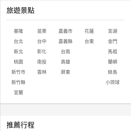
旅遊景點
基隆
苗栗
嘉義市
花蓮
澎湖
台北
台中
嘉義縣
台東
金門
新北
彰化
台南
馬祖
桃園
南投
高雄
蘭嶼
新竹市
雲林
屏東
綠島
新竹縣
小琉球
宜蘭
推薦行程