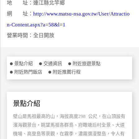
地 址：連江縣北竿鄉
特
網 址：
http://www.matsu-nsa.gov.tw/User/Attractio
色
民
n-Content.aspx?a=58&l=1
宿
營業時間：全日開放
全
球
景點介紹
交通資訊
附近旅遊景點
租
附近熱門飯店
附近推薦行程
車
網
景點介紹
紅
帶
壁山是馬祖最高的山，海拔高度298 公尺，在山頂設有
你
玩
濱海觀景台，眺望馬祖各群島、府瞰塘后村全景、大道
機場、高登島等景觀，在霧季，濃霧瀰漫整島，令人有