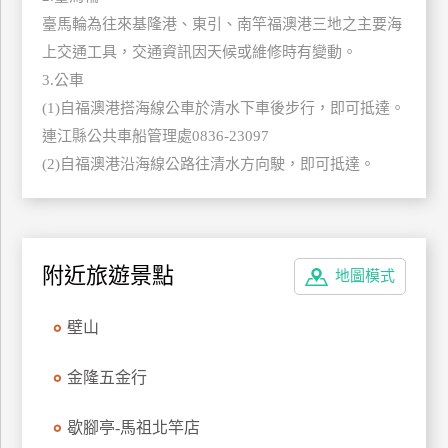
管
臺馬輪為往來基隆港、東引、南竿福澳港三地之主要海
理
上交通工具，交通資訊因天候或維修時有變動。
3.公車
(1)自福澳港搭海線公車於清水下車後步行，即可抵達。
會
連江縣公共車船管理處0836-23097
員
帳
(2)自福澳港沿海線公路往清水方向駛，即可抵達。
戶
客
附近旅遊景點
地圖模式
服
聯
壁山
絡
單
金隆五金行
Line
歇腳亭-馬祖北竿店
線