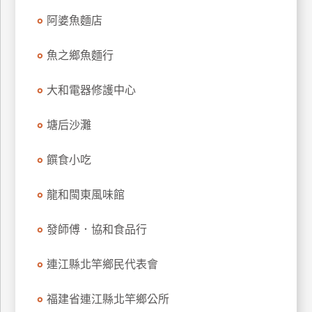
上
阿婆魚麵店
客
服
魚之鄉魚麵行
大和電器修護中心
紅
利
塘后沙灘
查
詢
饌食小吃
訂
龍和閩東風味館
房
Q&A
發師傅．協和食品行
連江縣北竿鄉民代表會
國
旅
福建省連江縣北竿鄉公所
卡