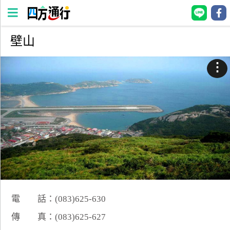
壁山
四
方
⋮
通
行
訂
房
台
灣
訂
房
電 話：(083)625-630
直接跟飯店訂房
HOT
傳 真：(083)625-627