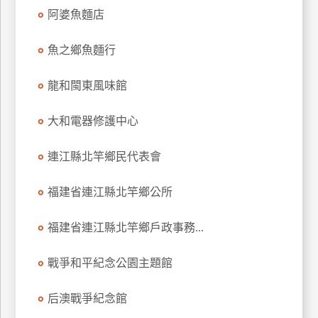
阿婆魚麵店
廠
商
魚之鄉魚麵行
合
作
龍和閩東風味館
大和電器修護中心
旅
伴
連江縣北竿鄉民代表會
計
劃
福建省連江縣北竿鄉公所
福建省連江縣北竿鄉戶政事務...
商
品
宣
戰爭和平紀念公園主題館
傳
后澳戰爭紀念館