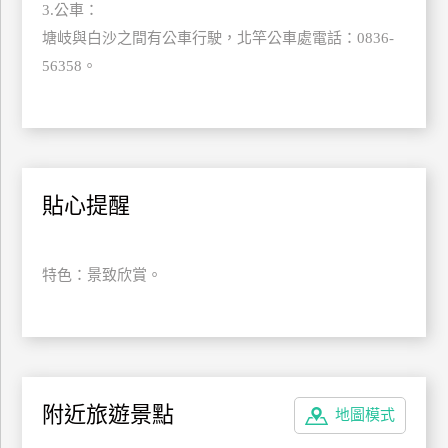
3.公車：
上
塘岐與白沙之間有公車行駛，北竿公車處電話：0836-
客
56358。
服
紅
利
查
貼心提醒
詢
特色：景致欣賞。
訂
房
Q&A
國
附近旅遊景點
地圖模式
旅
卡