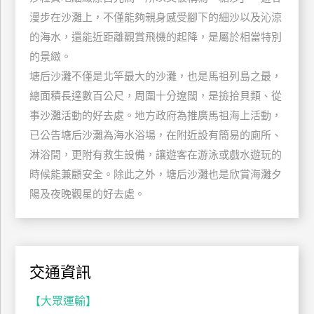
玩
漫步在沙灘上，不僅能夠親身感受腳下的細沙以及沁涼
樂
的海水，還能近距離觀賞飛機的起降，是屬於相當特別
地
的景緻。
圖
塘后沙灘不僅是北竿最大的沙灘，也是馬祖列島之最，
顧
總面積長達數百公尺，周圍十分遼闊，是撿拾貝類、從
客
事沙灘活動的好去處。地方政府為推廣馬祖海上活動，
服
務
已公告塘后沙灘為海水浴場，在附近設有簡易的廁所、
淋浴間，更附有救生設備，讓遊客在游泳或戲水遊玩的
時候能兼顧安全。除此之外，塘后沙灘也是欣賞海灘夕
顧
陽及夜晚觀星的好去處。
客
滿
意
度
交通資訊
訂
【大眾運輸】
單