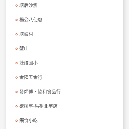
塘后沙灘
訂
房
楊公八使廟
請
塘岐村
款
收
壁山
據
塘歧國小
合
作
提
金隆五金行
案
發師傅．協和食品行
飯
歇腳亭-馬祖北竿店
店
合
饌食小吃
作