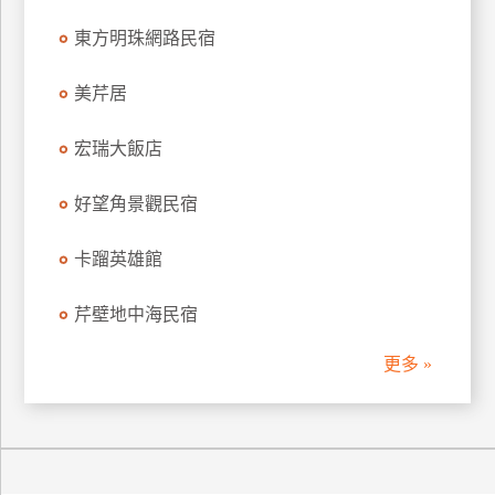
東方明珠網路民宿
美芹居
宏瑞大飯店
好望角景觀民宿
卡蹓英雄館
芹壁地中海民宿
更多 »