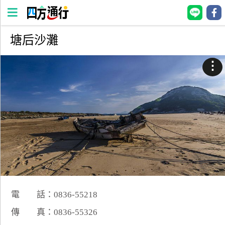
塘后沙灘
四
方
⋮
通
行
訂
房
台
灣
訂
房
電 話：0836-55218
直接跟飯店訂房
HOT
傳 真：0836-55326