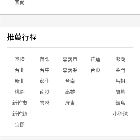
宜蘭
推薦行程
基隆
苗栗
嘉義市
花蓮
澎湖
台北
台中
嘉義縣
台東
金門
新北
彰化
台南
馬祖
桃園
南投
高雄
蘭嶼
新竹市
雲林
屏東
綠島
新竹縣
小琉球
宜蘭