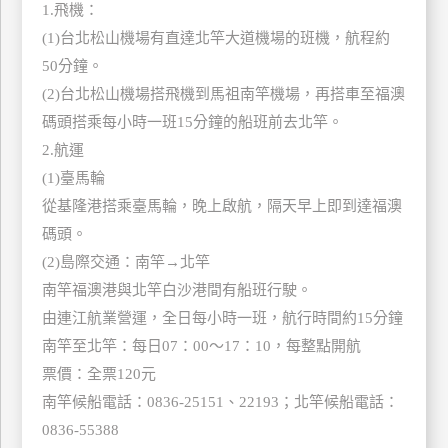
1.飛機：
管
(1)台北松山機場有直達北竿大道機場的班機，航程約
理
50分鐘。
(2)台北松山機場搭飛機到馬祖南竿機場，再搭車至福澳
會
碼頭搭乘每小時一班15分鐘的船班前去北竿。
員
2.航運
帳
(1)臺馬輪
戶
從基隆港搭乘臺馬輪，晚上啟航，隔天早上即到達福澳
碼頭。
客
(2)島際交通：南竿→北竿
服
南竿福澳港與北竿白沙港間有船班行駛。
聯
由連江航業營運，全日每小時一班，航行時間約15分鐘
絡
南竿至北竿：每日07：00～17：10，每整點開航
單
票價：全票120元
南竿候船電話：0836-25151、22193；北竿候船電話：
Line
0836-55388
線