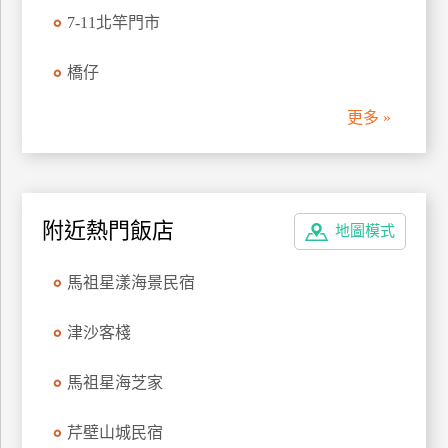
7-11北竿門市
橋仔
更多 »
附近熱門飯店
地圖模式
馬祖星漾海景民宿
津沙客棧
馬祖星海芝家
芹壁山城民宿