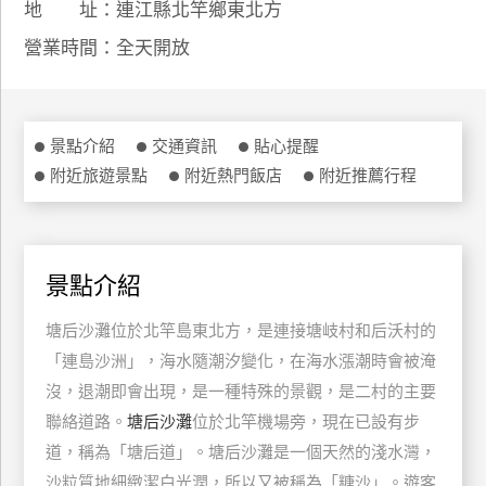
地 址：連江縣北竿鄉東北方
特
營業時間：全天開放
色
民
宿
景點介紹
交通資訊
貼心提醒
附近旅遊景點
附近熱門飯店
附近推薦行程
全
球
租
車
景點介紹
塘后沙灘位於北竿島東北方，是連接塘岐村和后沃村的
網
紅
「連島沙洲」，海水隨潮汐變化，在海水漲潮時會被淹
帶
沒，退潮即會出現，是一種特殊的景觀，是二村的主要
你
聯絡道路。
塘后沙灘
位於北竿機場旁，現在已設有步
玩
道，稱為「塘后道」。塘后沙灘是一個天然的淺水灣，
沙粒質地細緻潔白光潤，所以又被稱為「糖沙」。遊客