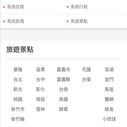
馬祖住宿
馬祖行程
馬祖民宿
馬祖景點
旅遊景點
基隆
苗栗
嘉義市
花蓮
澎湖
台北
台中
嘉義縣
台東
金門
新北
彰化
台南
馬祖
桃園
南投
高雄
蘭嶼
新竹市
雲林
屏東
綠島
新竹縣
小琉球