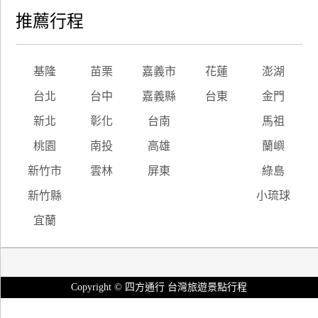
推薦行程
基隆
苗栗
嘉義市
花蓮
澎湖
台北
台中
嘉義縣
台東
金門
新北
彰化
台南
馬祖
桃園
南投
高雄
蘭嶼
新竹市
雲林
屏東
綠島
新竹縣
小琉球
宜蘭
Copyright © 四方通行 台灣旅遊景點行程