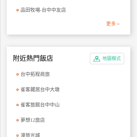
管
品田牧場-台中中友店
理
更多 »
會
員
帳
附近熱門飯店
戶
地圖模式
台中拓程商旅
客
服
雀客藏居台中大墩
聯
絡
雀客旅館台中中山
單
夢想12旅店
Line
漫旅光城
線