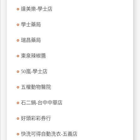
特
達美樂-學士店
色
民
學士藥局
宿
瑞昌藥局
全
東泉辣椒醬
球
租
50嵐-學士店
車
五權動物醫院
網
石二鍋-台中中華店
紅
帶
你
好頭彩彩券行
玩
快洗可得自動洗衣-五義店