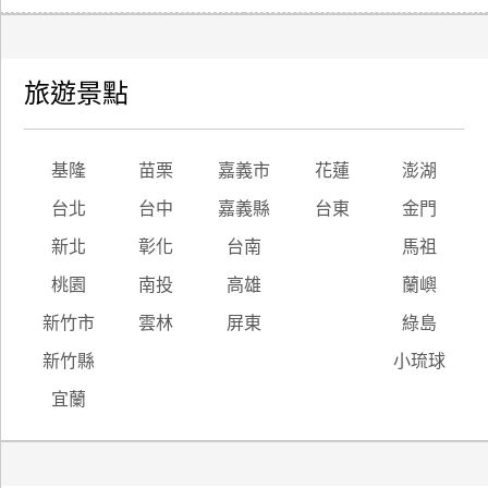
旅遊景點
基隆
苗栗
嘉義市
花蓮
澎湖
台北
台中
嘉義縣
台東
金門
新北
彰化
台南
馬祖
桃園
南投
高雄
蘭嶼
新竹市
雲林
屏東
綠島
新竹縣
小琉球
宜蘭