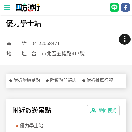
優力學士站
四
方
⋮
通
電 話：04-22068471
行
地 址：台中市北區五權路413號
訂
房
附近旅遊景點
附近熱門飯店
附近推薦行程
台
灣
訂
房
附近旅遊景點
地圖模式
直接跟飯店訂房
HOT
優力學士站