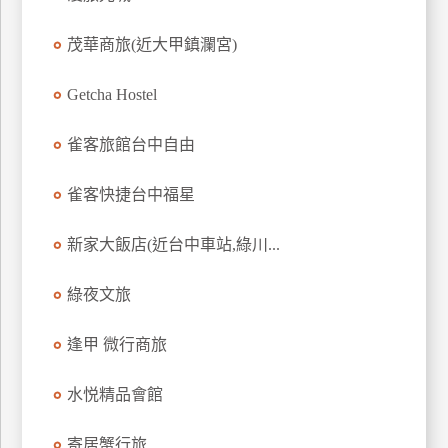
上
茂華商旅(近大甲鎮瀾宮)
客
服
Getcha Hostel
紅
雀客旅館台中自由
利
查
雀客快捷台中福星
詢
新家大飯店(近台中車站,綠川...
訂
綠夜文旅
房
Q&A
逢甲 微行商旅
水悦精品會館
國
旅
卡
寄居蟹行旅