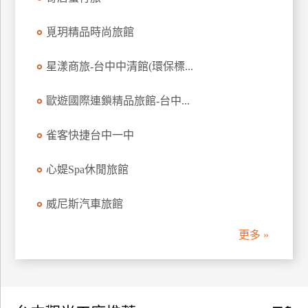
訂
房
覓玥精品時尚旅館
星漾商旅-台中中清館(環保標...
請
款
歐遊國際連鎖精品旅館-台中...
收
據
雀客快捷台中一中
合
作
心媞Spa休閒旅館
提
案
威尼斯汽車旅館
更多 »
飯
店
合
作