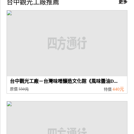
台中觀光工廠推薦
更多
廠
商
合
作
旅
伴
計
劃
台中觀光工廠－台灣味噌釀造文化館《風味醬油D...
原價
550元
440元
特價
商
品
宣
傳