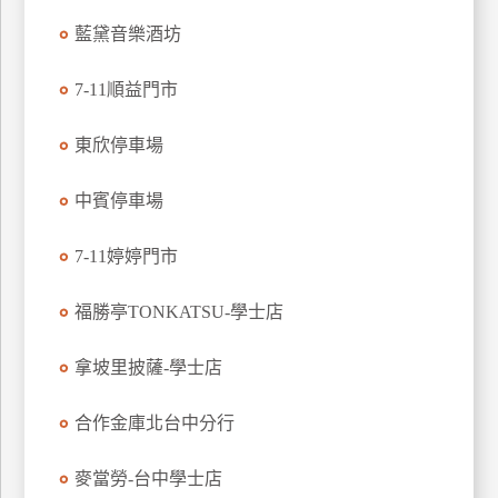
玩
藍黛音樂酒坊
樂
地
7-11順益門市
圖
東欣停車場
顧
客
服
中賓停車場
務
7-11婷婷門市
顧
福勝亭TONKATSU-學士店
客
滿
意
拿坡里披薩-學士店
度
合作金庫北台中分行
訂
麥當勞-台中學士店
單