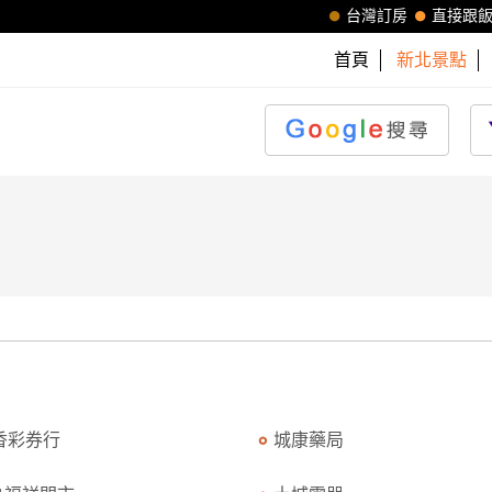
台灣訂房
直接跟
首頁
新北景點
香彩券行
城康藥局