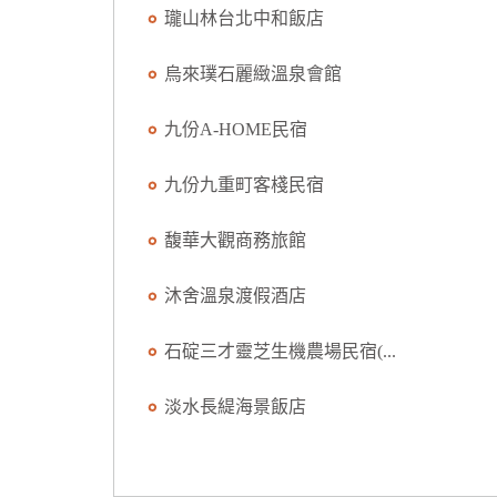
瓏山林台北中和飯店
烏來璞石麗緻溫泉會館
九份A-HOME民宿
九份九重町客棧民宿
馥華大觀商務旅館
沐舍溫泉渡假酒店
石碇三才靈芝生機農場民宿(...
淡水長緹海景飯店