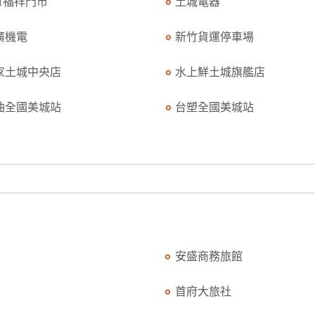
11福祥門市
土城電器
廣機電
新竹貨運停車場
家土城中央店
水上鮮土城旗艦店
油全國美城站
台塑全國美城站
安盛商務旅館
首府大旅社