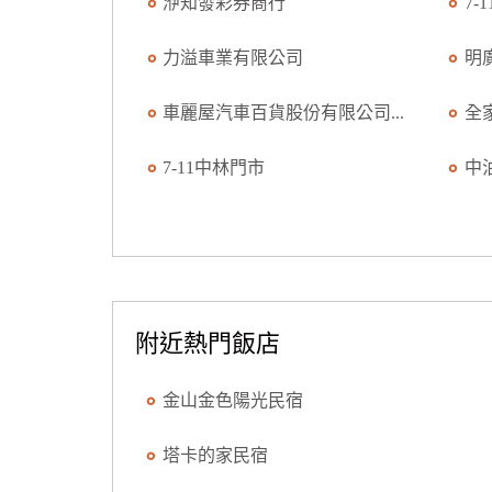
洢知發彩券商行
7-
力溢車業有限公司
明
車麗屋汽車百貨股份有限公司...
全
7-11中林門市
中
附近熱門飯店
金山金色陽光民宿
塔卡的家民宿