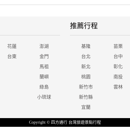
推薦行程
花蓮
澎湖
基隆
苗栗
台東
金門
台北
台中
馬祖
新北
彰化
蘭嶼
桃園
南投
綠島
新竹市
雲林
小琉球
新竹縣
宜蘭
Copyright © 四方通行 台灣旅遊景點行程