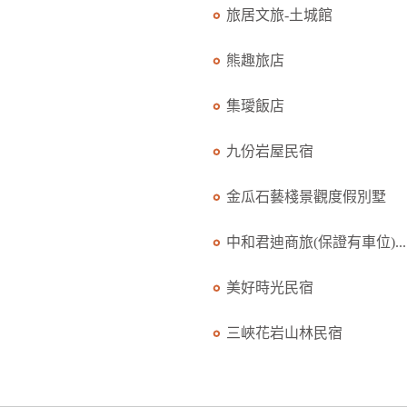
旅居文旅-土城館
熊趣旅店
集璦飯店
九份岩屋民宿
金瓜石藝棧景觀度假別墅
中和君迪商旅(保證有車位)...
美好時光民宿
三峽花岩山林民宿