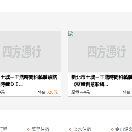
市土城－王鼎時間科藝體驗館
新北市土城－王鼎時間科藝
時鐘ＤＩ...
《壁鐘創意彩繪...
0元
320元
原價
710元
特價
特價
行程
萬里住宿
淡水住宿
金山溫