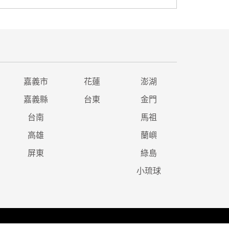
嘉義市
花蓮
澎湖
嘉義縣
台東
金門
台南
馬祖
高雄
蘭嶼
屏東
綠島
小琉球