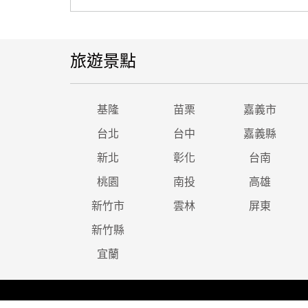
旅遊景點
基隆
苗栗
嘉義市
台北
台中
嘉義縣
新北
彰化
台南
桃園
南投
高雄
新竹市
雲林
屏東
新竹縣
宜蘭