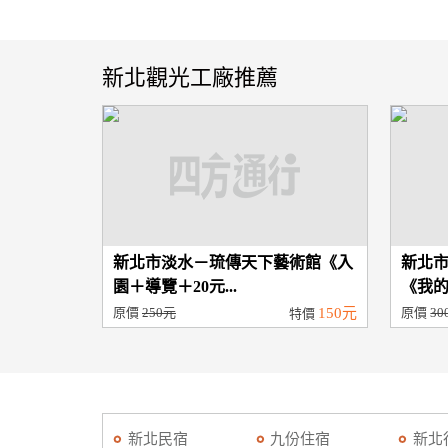
新北觀光工廠推薦
新北市淡水－琉傳天下藝術館《入
新北
園＋導覽＋20元...
《我的
原價
250元
150元
原價
30
特價
新北民宿
九份住宿
新北