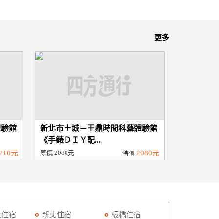
更多
體驗館
新北市土城－王鼎時間科藝體驗館
《手錶ＤＩＹ配...
710元
原價
2080元
2080元
特價
泉住宿
新北住宿
板橋住宿