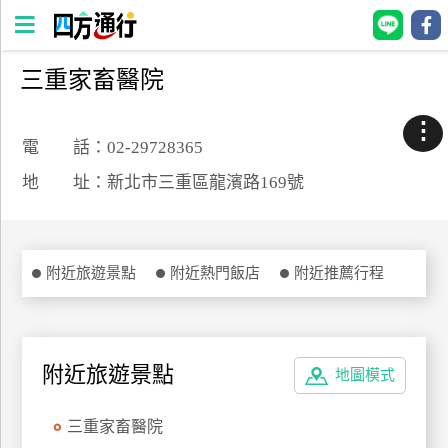
三重家畜醫院
四
方
⋮
通
電 話：02-29728365
行
地 址：新北市三重區龍濱路169號
訂
房
附近旅遊景點
附近熱門飯店
附近推薦行程
台
灣
訂
房
附近旅遊景點
地圖模式
直接跟飯店訂房
HOT
三重家畜醫院