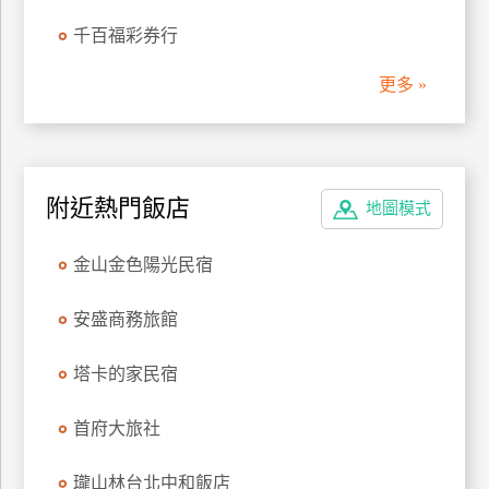
管
千百福彩券行
理
更多 »
會
員
帳
附近熱門飯店
戶
地圖模式
金山金色陽光民宿
客
服
安盛商務旅館
聯
絡
塔卡的家民宿
單
首府大旅社
Line
瓏山林台北中和飯店
線