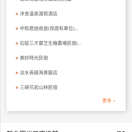
訂
房
沐舍溫泉渡假酒店
中和君迪商旅(保證有車位)...
請
款
石碇三才靈芝生機農場民宿(...
收
據
美好時光民宿
合
作
淡水長緹海景飯店
提
案
三峽花岩山林民宿
更多 »
飯
店
合
作