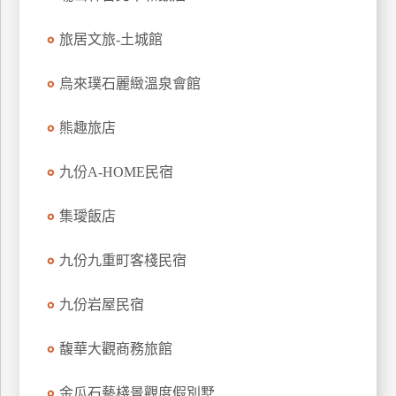
上
旅居文旅-土城館
客
服
烏來璞石麗緻溫泉會館
紅
熊趣旅店
利
查
九份A-HOME民宿
詢
集璦飯店
訂
九份九重町客棧民宿
房
Q&A
九份岩屋民宿
馥華大觀商務旅館
國
旅
卡
金瓜石藝棧景觀度假別墅