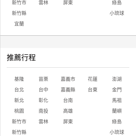
新竹市
雲林
屏東
綠島
新竹縣
小琉球
宜蘭
推薦行程
基隆
苗栗
嘉義市
花蓮
澎湖
台北
台中
嘉義縣
台東
金門
新北
彰化
台南
馬祖
桃園
南投
高雄
蘭嶼
新竹市
雲林
屏東
綠島
新竹縣
小琉球