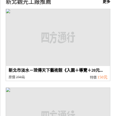
新北觀光工廠推薦
更多
廠
商
合
作
旅
伴
計
劃
新北市淡水－琉傳天下藝術館《入園＋導覽＋20元...
原價
250元
150元
特價
商
品
宣
傳