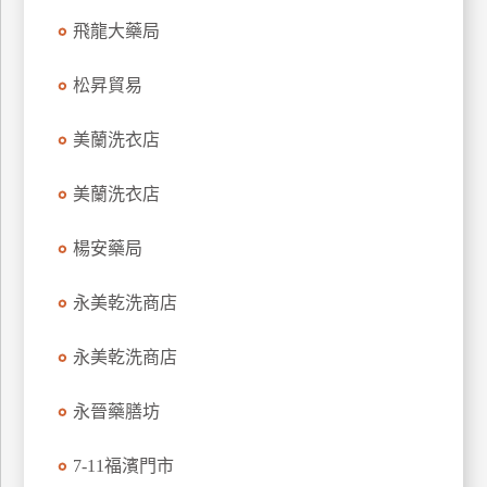
特
飛龍大藥局
色
民
松昇貿易
宿
美蘭洗衣店
全
美蘭洗衣店
球
租
楊安藥局
車
永美乾洗商店
網
永美乾洗商店
紅
帶
你
永晉藥膳坊
玩
7-11福濱門市