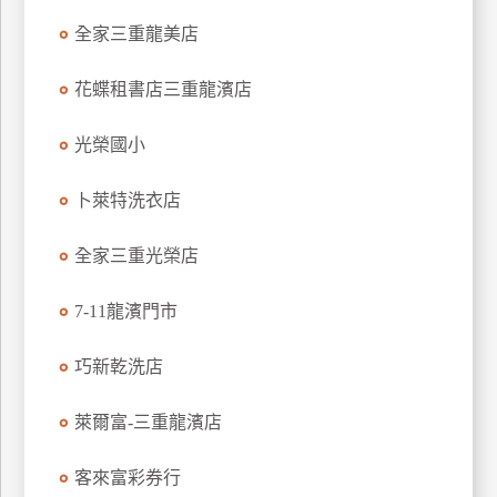
玩
全家三重龍美店
樂
地
花蝶租書店三重龍濱店
圖
光榮國小
顧
客
服
卜萊特洗衣店
務
全家三重光榮店
顧
7-11龍濱門市
客
滿
意
巧新乾洗店
度
萊爾富-三重龍濱店
訂
客來富彩券行
單