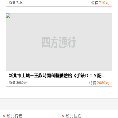
原價
710元
710元
特價
新北市土城－王鼎時間科藝體驗館《手錶ＤＩＹ配...
原價
2080元
2080元
特價
新北行程
新北住宿