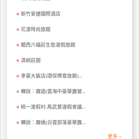
上
新竹安捷國際酒店
客
服
花漾時尚旅館
紅
關西六福莊生態渡假旅館
利
查
淇岄莊園
詢
享豪大飯店(環保標章旅館)...
訂
蟬說：霧語(雲海中豪華露營...
房
Q&A
統一渡假村-馬武督渡假會議...
蟬說：霧繞(白雲部落豪華露...
國
旅
更多 »
卡