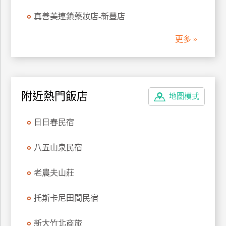
管
真善美連鎖藥妝店-新豐店
理
更多 »
會
員
帳
附近熱門飯店
戶
地圖模式
日日春民宿
客
服
八五山泉民宿
聯
絡
老農夫山莊
單
托斯卡尼田間民宿
Line
新大竹北商旅
線