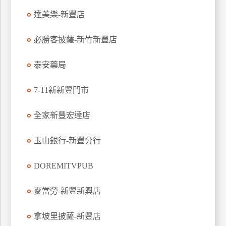
特
達美樂-新豐店
色
民
必勝客披薩-新竹新豐店
宿
泰安藥局
全
7-11新新豐門市
球
租
全家新豐宏達店
車
玉山銀行-新豐分行
網
DOREMITVPUB
紅
帶
你
麥當勞-新豐新興店
玩
拿坡里披薩-新豐店