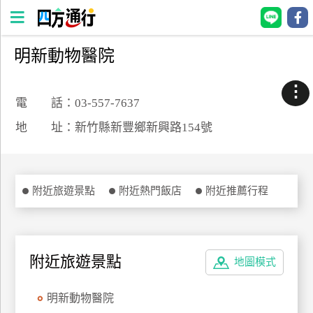
明新動物醫院
四
方
⋮
通
電 話：03-557-7637
行
地 址：新竹縣新豐鄉新興路154號
訂
房
附近旅遊景點
附近熱門飯店
附近推薦行程
台
灣
訂
房
附近旅遊景點
地圖模式
直接跟飯店訂房
HOT
明新動物醫院