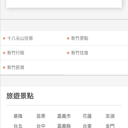
訂
房
請
十八尖山住宿
新竹景點
款
收
據
新竹行程
新竹住宿
合
新竹民宿
作
提
案
旅遊景點
飯
店
合
基隆
苗栗
嘉義市
花蓮
澎湖
作
台北
台中
嘉義縣
台東
金門