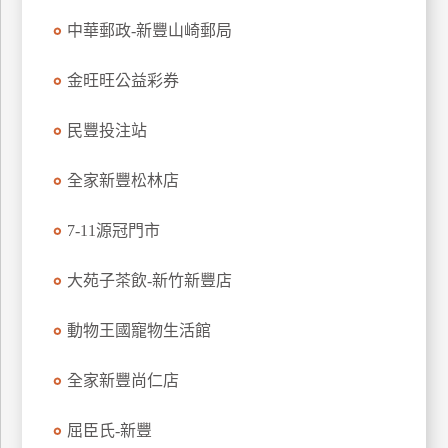
玩
中華郵政-新豐山崎郵局
樂
地
金旺旺公益彩券
圖
民豐投注站
顧
客
服
全家新豐松林店
務
7-11源冠門市
顧
大苑子茶飲-新竹新豐店
客
滿
意
動物王國寵物生活館
度
全家新豐尚仁店
訂
屈臣氏-新豐
單