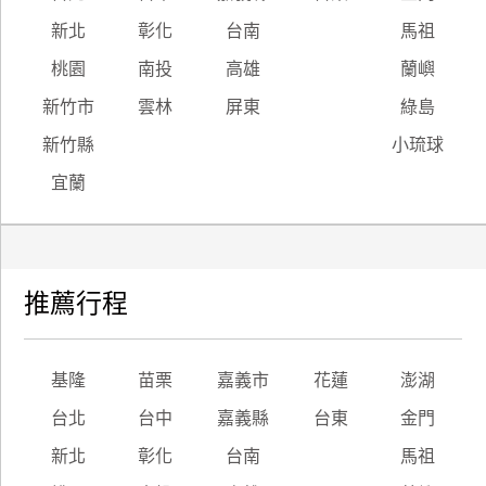
新北
彰化
台南
馬祖
廠
桃園
南投
高雄
蘭嶼
商
合
新竹市
雲林
屏東
綠島
作
新竹縣
小琉球
宜蘭
旅
伴
計
劃
推薦行程
商
品
基隆
苗栗
嘉義市
花蓮
澎湖
宣
台北
台中
嘉義縣
台東
金門
傳
新北
彰化
台南
馬祖