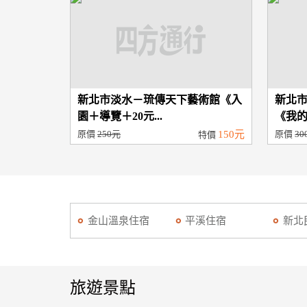
新北市淡水－琉傳天下藝術館《入
新北
園＋導覽＋20元...
《我的
原價
250元
150元
原價
30
特價
金山溫泉住宿
平溪住宿
新北
旅遊景點