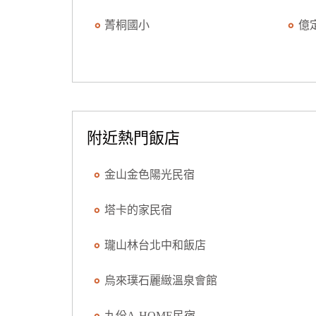
菁桐國小
億
附近熱門飯店
金山金色陽光民宿
塔卡的家民宿
瓏山林台北中和飯店
烏來璞石麗緻溫泉會館
九份A-HOME民宿