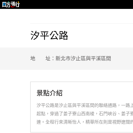
汐平公路
地 址：新北市汐止區與平溪區間
景點介紹
汐平公路是汐止區與平溪區間的聯絡通路，一路
起點，穿過了姜子寮山西南棱，石門峽谷、姜子
連。全程行來清晰怡人，精華所在則是視野遼闊