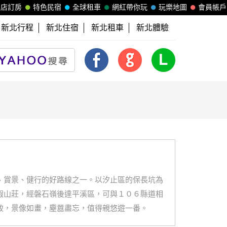
飯店訂房
特色民宿
全球租車
網紅帶你玩
玩樂地圖
會員帳戶
新北行程
新北住宿
新北租車
新北體驗
、賞景、健行的好路線之一。以汐止區的保長坑為
假山莊，經磐石嶺後達平溪區，可與１０６縣道相
致，景像如畫，塵囂盡忘，值得親悠遊一番。