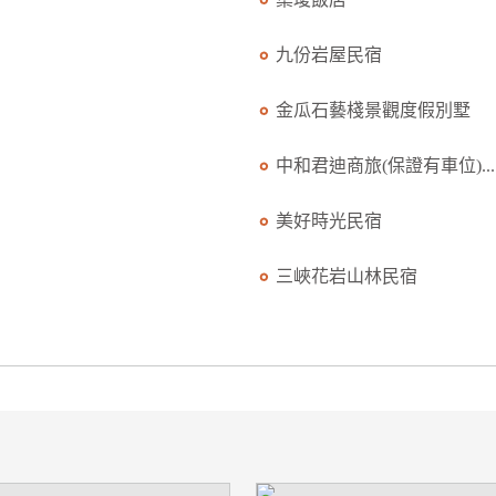
九份岩屋民宿
金瓜石藝棧景觀度假別墅
中和君迪商旅(保證有車位)...
美好時光民宿
三峽花岩山林民宿