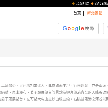
台灣訂房
直接跟
首頁
新北景點
上車輛顯少，景色卻相當迷人，此處路面平坦，行來輕鬆，亦是車遊
寮絕壁、東山瀑布、姜子頭展望台等景點及遊息設施齊全的天峰谷渡
的姜子頭展望台，左可望大屯山曼妙山稜曲線，右眺基隆港之河谷景