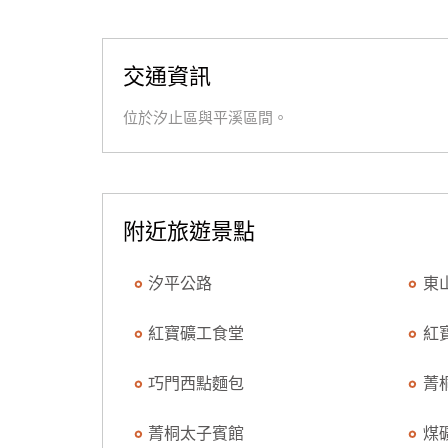
交通資訊
位於汐止區與平溪區間。
附近旅遊景點
汐平公路
東
紅寶礦工食堂
紅
巧門西點麵包
菁
菁桐太子賓館
煤