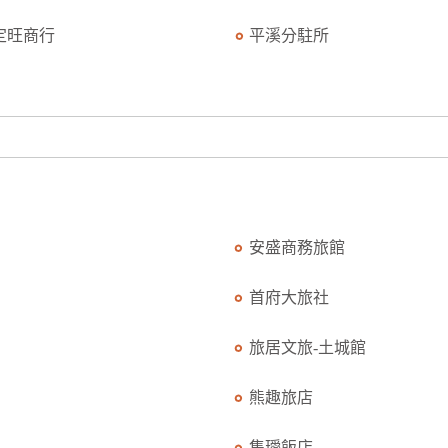
定旺商行
平溪分駐所
安盛商務旅館
首府大旅社
旅居文旅-土城館
熊趣旅店
集璦飯店