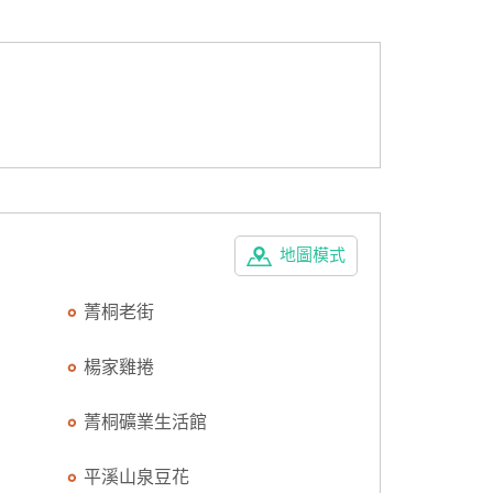
地圖模式
菁桐老街
楊家雞捲
菁桐礦業生活館
平溪山泉豆花