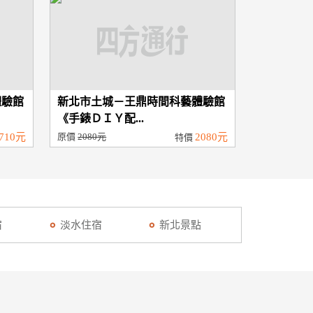
體驗館
新北市土城－王鼎時間科藝體驗館
《手錶ＤＩＹ配...
710元
原價
2080元
2080元
特價
宿
淡水住宿
新北景點