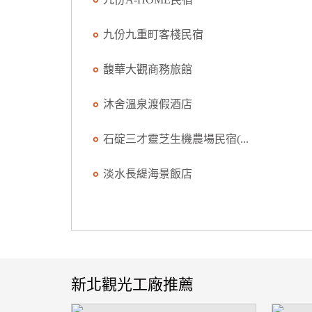
九份九重町客棧民宿
馥華大觀商務旅館
沐舍溫泉渡假酒店
石碇三才靈芝生機農場民宿(...
淡水長緹海景飯店
新北觀光工廠推薦