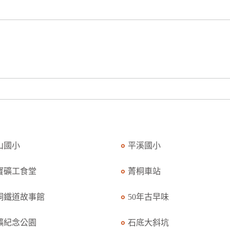
山國小
平溪國小
寶礦工食堂
菁桐車站
桐鐵道故事館
50年古早味
礦紀念公園
石底大斜坑