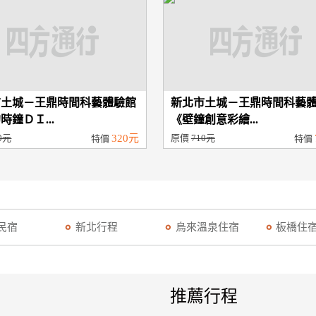
市土城－王鼎時間科藝體驗館
新北市土城－王鼎時間科藝
時鐘ＤＩ...
《壁鐘創意彩繪...
0元
320元
原價
710元
特價
特價
民宿
新北行程
烏來溫泉住宿
板橋住
推薦行程