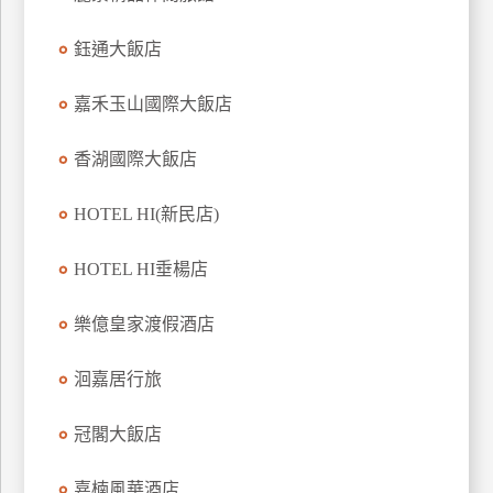
上
鈺通大飯店
客
服
嘉禾玉山國際大飯店
紅
香湖國際大飯店
利
查
HOTEL HI(新民店)
詢
HOTEL HI垂楊店
訂
樂億皇家渡假酒店
房
Q&A
洄嘉居行旅
冠閣大飯店
國
旅
卡
嘉楠風華酒店