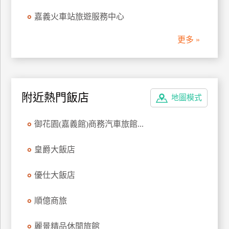
管
嘉義火車站旅遊服務中心
理
更多 »
會
員
帳
附近熱門飯店
戶
地圖模式
御花園(嘉義館)商務汽車旅館...
客
服
皇爵大飯店
聯
絡
優仕大飯店
單
順億商旅
Line
麗景精品休閒旅館
線