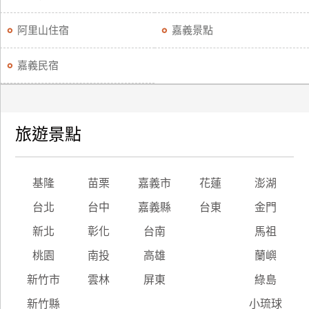
阿里山住宿
嘉義景點
嘉義民宿
旅遊景點
基隆
苗栗
嘉義市
花蓮
澎湖
台北
台中
嘉義縣
台東
金門
新北
彰化
台南
馬祖
桃園
南投
高雄
蘭嶼
新竹市
雲林
屏東
綠島
新竹縣
小琉球