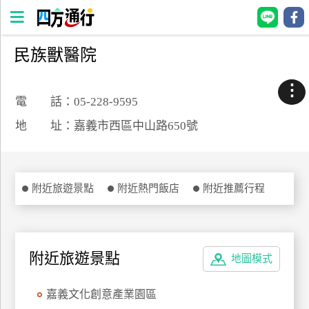
民族獸醫院
四
方
⋮
通
電 話：05-228-9595
行
地 址：嘉義市西區中山路650號
訂
房
附近旅遊景點
附近熱門飯店
附近推薦行程
台
灣
訂
房
附近旅遊景點
地圖模式
直接跟飯店訂房
HOT
嘉義文化創意產業園區