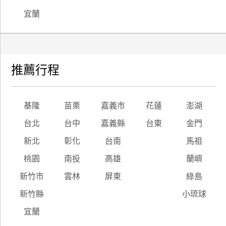
宜蘭
推薦行程
基隆
苗栗
嘉義市
花蓮
澎湖
台北
台中
嘉義縣
台東
金門
新北
彰化
台南
馬祖
桃園
南投
高雄
蘭嶼
新竹市
雲林
屏東
綠島
新竹縣
小琉球
宜蘭