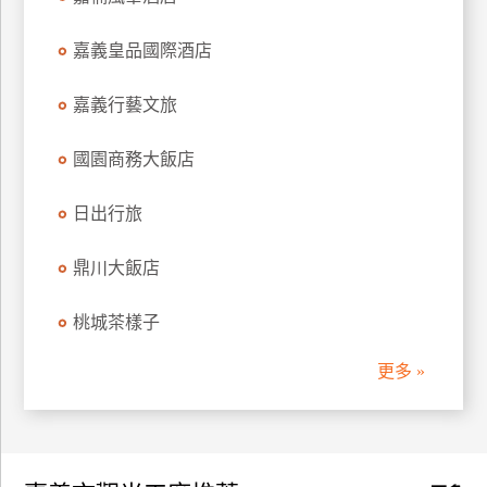
訂
房
嘉義皇品國際酒店
嘉義行藝文旅
請
款
國園商務大飯店
收
據
日出行旅
合
作
鼎川大飯店
提
案
桃城茶樣子
更多 »
飯
店
合
作