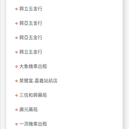
玩
興立五金行
樂
地
興亞五金行
圖
興亞五金行
顧
客
服
興立五金行
務
大象機車出租
顧
萊爾富-嘉義站前店
客
滿
意
三信和興藥局
度
廣元藥局
訂
一流機車出租
單