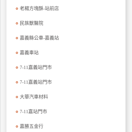
特
老楊方塊酥-站前店
色
民
民族獸醫院
宿
嘉義縣公車-嘉義站
全
嘉義車站
球
租
7-11嘉義站門市
車
7-11嘉義站門市
網
大華汽車材料
紅
帶
你
7-11嘉站門市
玩
嘉勝五金行