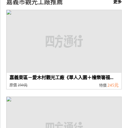
嘉義市觀光工廠推薦
更多
廠
商
合
作
旅
伴
計
劃
嘉義東區－愛木村觀光工廠《單人入園＋檜樂箸福...
原價
250元
245元
特價
商
品
宣
傳