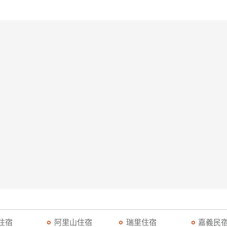
住宿
阿里山住宿
瑞里住宿
嘉義民