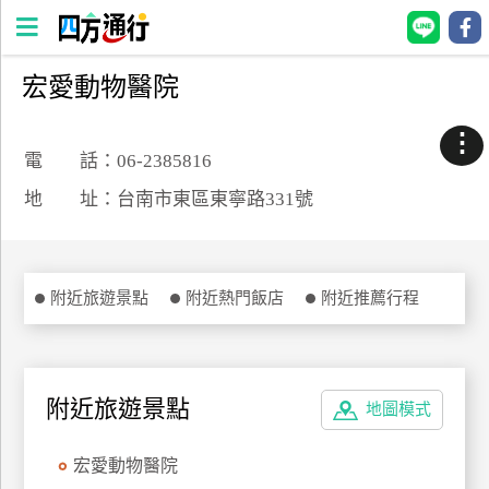
宏愛動物醫院
四
方
⋮
通
電 話：06-2385816
行
地 址：台南市東區東寧路331號
訂
房
附近旅遊景點
附近熱門飯店
附近推薦行程
台
灣
訂
房
附近旅遊景點
地圖模式
直接跟飯店訂房
HOT
宏愛動物醫院