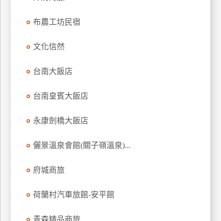
上
布農工坊民宿
客
服
文化信然
紅
台南大飯店
利
查
台南皇賓大飯店
詢
永康劍橋大飯店
訂
儷景溫泉會館(關子嶺溫泉)...
房
Q&A
府城商旅
荷蘭村汽車旅館-安平館
國
旅
卡
青森精品商旅