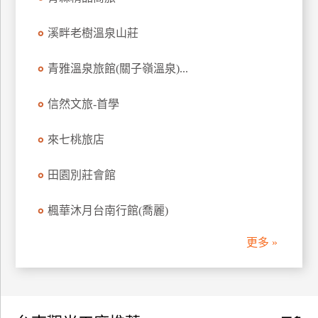
訂
房
溪畔老樹溫泉山莊
青雅溫泉旅館(關子嶺溫泉)...
請
款
信然文旅-首學
收
據
來七桃旅店
合
作
田園別莊會館
提
案
楓華沐月台南行館(喬麗)
更多 »
飯
店
合
作