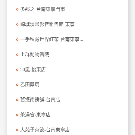
玩
多那之-台南東寧門市
樂
地
錦城漫畫影音租售館-東寧
圖
一手私藏世界紅茶-台南東寧...
顧
客
服
上群動物醫院
務
50嵐-怡東店
顧
乙田藥局
客
滿
意
舊振南餅舖-台南店
度
茶湯會-東寧店
訂
大苑子茶飲-台南東寧店
單