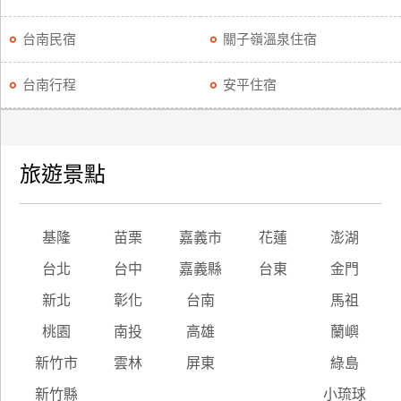
台南民宿
關子嶺溫泉住宿
台南行程
安平住宿
旅遊景點
基隆
苗栗
嘉義市
花蓮
澎湖
台北
台中
嘉義縣
台東
金門
新北
彰化
台南
馬祖
桃園
南投
高雄
蘭嶼
新竹市
雲林
屏東
綠島
新竹縣
小琉球