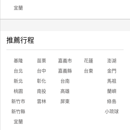
宜蘭
推薦行程
基隆
苗栗
嘉義市
花蓮
澎湖
台北
台中
嘉義縣
台東
金門
新北
彰化
台南
馬祖
桃園
南投
高雄
蘭嶼
新竹市
雲林
屏東
綠島
新竹縣
小琉球
宜蘭