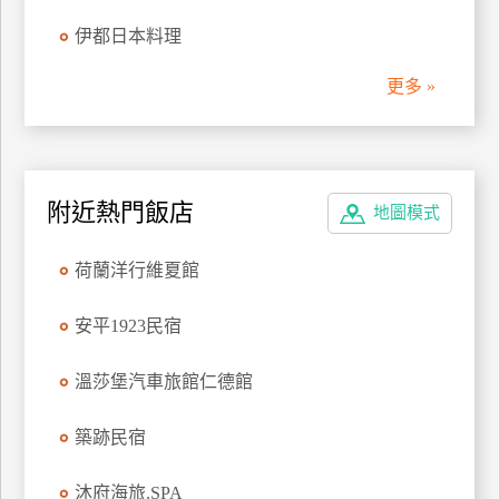
管
伊都日本料理
理
更多 »
會
員
帳
附近熱門飯店
戶
地圖模式
荷蘭洋行維夏館
客
服
安平1923民宿
聯
絡
溫莎堡汽車旅館仁德館
單
築跡民宿
Line
沐府海旅.SPA
線