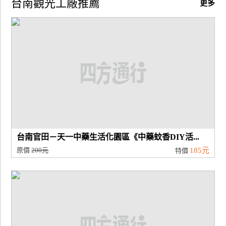
台南觀光工廠推薦
更多
廠
商
合
作
旅
伴
計
劃
台南官田－天一中藥生活化園區《中藥蚊香DIY活...
原價
200元
185元
特價
商
品
宣
傳