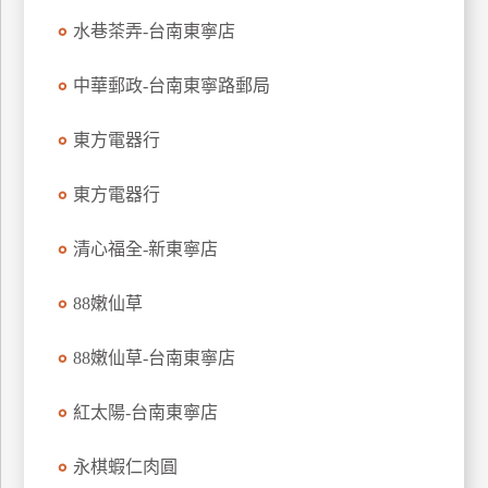
特
水巷茶弄-台南東寧店
色
民
中華郵政-台南東寧路郵局
宿
東方電器行
全
東方電器行
球
租
清心福全-新東寧店
車
88嫩仙草
網
88嫩仙草-台南東寧店
紅
帶
你
紅太陽-台南東寧店
玩
永棋蝦仁肉圓