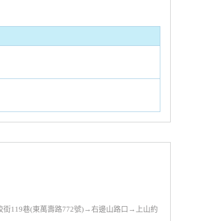
119巷(東萬壽路772號)→右邊山路口→上山約