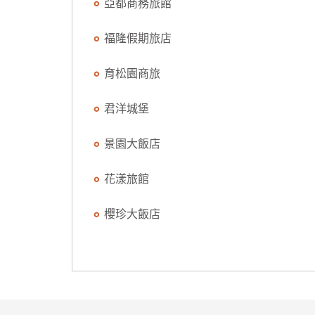
亞都商務旅館
福隆假期旅店
育松園商旅
君洋城堡
景園大飯店
花漾旅館
櫻珍大飯店