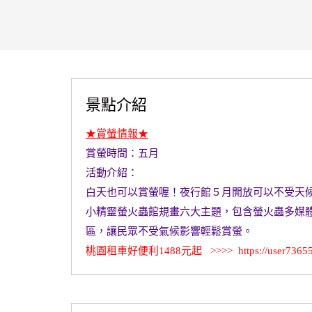
景點介紹
★賞螢情報★
賞螢時間：五月
活動介紹：
白天也可以賞螢喔！夜行館５月開放可以不受天
小精靈螢火蟲館規畫六大主題，包含螢火蟲多媒體
區，讓民眾不受氣候影響輕鬆賞螢。
桃園租車好便利1488元起 >>>>
https://user7365