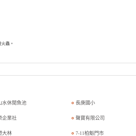
螢火蟲。
山水休閒魚池
長庚國小
榮企業社
聲寶有限公司
塑大林
7-11柏魁門市