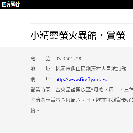
小精靈螢火蟲館．賞螢
電 話：03-3501258
地 址：桃園市龜山區龍壽村大青坑31號
網 址：
http://www.firefly.url.tw/
營業時間：螢火蟲館開放至5月底，周二、三
黑暗森林賞螢區限周六、日，欲前往觀賞最好
約。