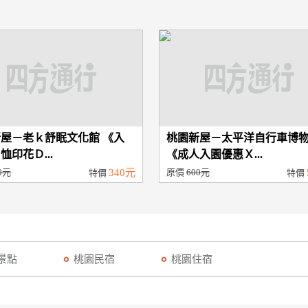
屋－老ｋ舒眠文化館 《入
桃園新屋－太平洋自行車博
恤印花Ｄ...
《成人入園優惠Ｘ...
0元
340元
原價
600元
特價
特價
景點
桃園民宿
桃園住宿