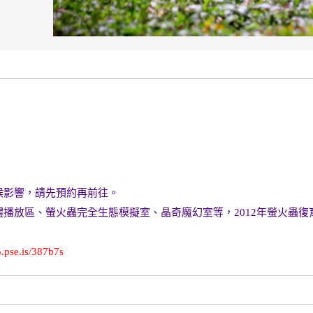
候影響，請先預約再前往。
播放區、螢火蟲完全生態模擬室、晶奇魔幻室等，2012年螢火蟲
5.pse.is/387b7s