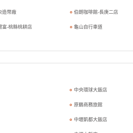
央造幣廠
伯朗咖啡館-長庚二店
爾富-桃縣桃耕店
龜山自行車道
中央環球大飯店
原鶴商務旅館
中壢凱都大飯店