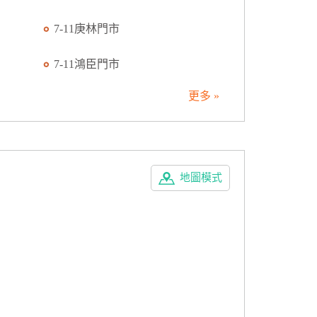
7-11庚林門市
7-11鴻臣門市
更多 »
地圖模式