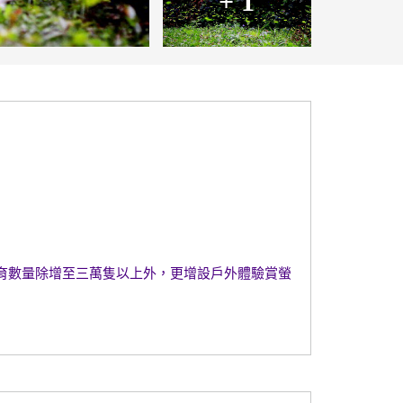
+ 1
復育數量除增至三萬隻以上外，更增設戶外體驗賞螢