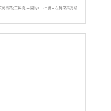
萬壽路(工興街)→開約1.5km後→左轉東萬壽路