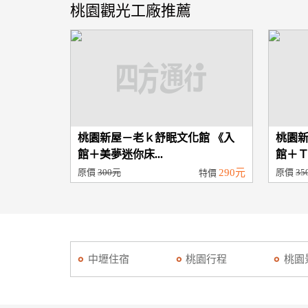
桃園觀光工廠推薦
桃園新屋－老ｋ舒眠文化館 《入
桃園新
館＋美夢迷你床...
館＋Ｔ
原價
300元
290元
原價
35
特價
中壢住宿
桃園行程
桃園