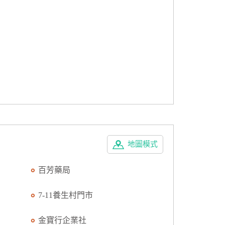
地圖模式
百芳藥局
7-11養生村門市
金寶行企業社