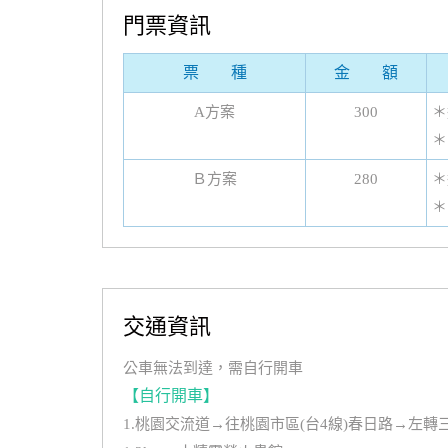
門票資訊
票 種
金 額
A方案
300
＊
＊
Ｂ方案
280
＊
＊
交通資訊
公車無法到達，需自行開車
【自行開車】
1.桃園交流道→往桃園市區(台4線)春日路→左