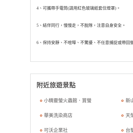
4、可攜帶手電筒(請用紅色玻璃紙套住燈罩)。
5、結伴同行，慢慢走，不脫隊，注意自身安全。
6、保持安靜、不喧嘩、不驚擾、不任意捕捉或帶回
附近旅遊景點
小精靈螢火蟲館．賞螢
新
華美洗染商店
天
可沃企業社
台