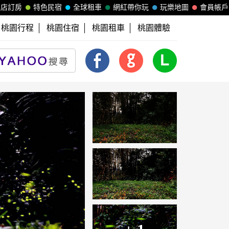
飯店訂房
特色民宿
全球租車
網紅帶你玩
玩樂地圖
會員帳戶
桃園行程
桃園住宿
桃園租車
桃園體驗