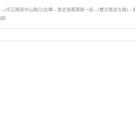
山路→(中正路與中山路口)右轉→直走接萬壽路一段→(雙叉路走左線)→東
蟲館