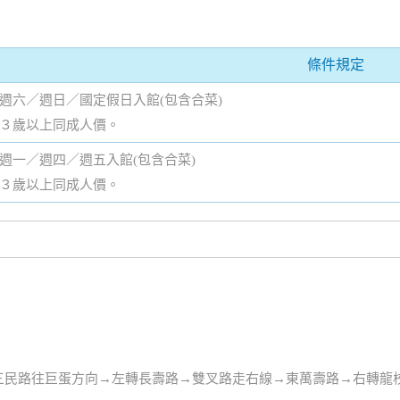
條件規定
週六／週日／國定假日入館(包含合菜)
３歲以上同成人價。
週一／週四／週五入館(包含合菜)
３歲以上同成人價。
轉三民路往巨蛋方向→左轉長壽路→雙叉路走右線→東萬壽路→右轉龍校街