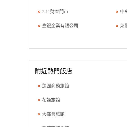
7-11財春門市
中
鑫鈱企業有限公司
萊
附近熱門飯店
蓮園商務旅館
花語旅館
大都會旅館