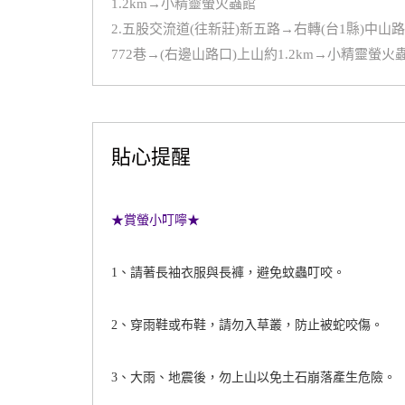
1.2km→小精靈螢火蟲館
2.五股交流道(往新莊)新五路→右轉(台1縣)中
772巷→(右邊山路口)上山約1.2km→小精靈螢火
貼心提醒
★賞螢小叮嚀★
1、請著長袖衣服與長褲，避免蚊蟲叮咬。
2、穿雨鞋或布鞋，請勿入草叢，防止被蛇咬傷。
3、大雨、地震後，勿上山以免土石崩落產生危險。