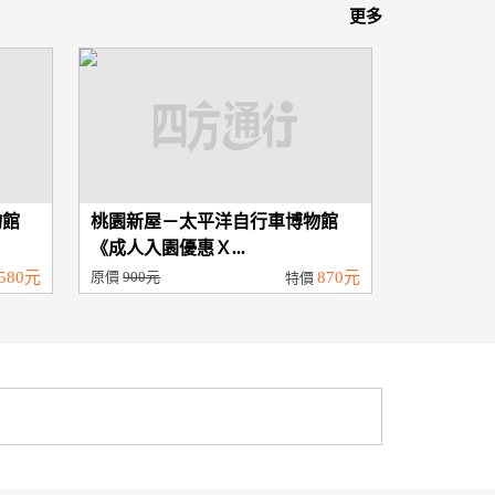
更多
物館
桃園新屋－太平洋自行車博物館
《成人入園優惠Ｘ...
580元
原價
900元
870元
特價