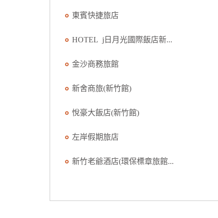
東賓快捷旅店
HOTEL j日月光國際飯店新...
金沙商務旅館
新舍商旅(新竹館)
悅豪大飯店(新竹館)
左岸假期旅店
新竹老爺酒店(環保標章旅館...