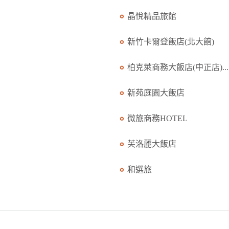
晶悅精品旅館
新竹卡爾登飯店(北大館)
柏克萊商務大飯店(中正店)...
新苑庭園大飯店
微旅商務HOTEL
芙洛麗大飯店
和選旅