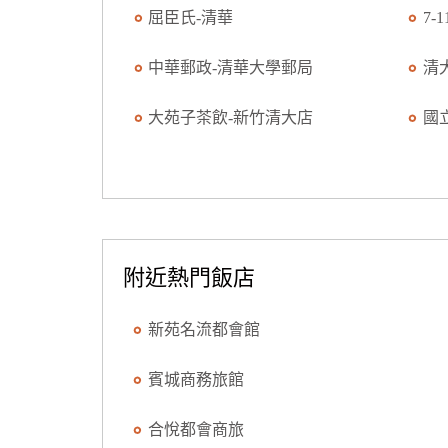
屈臣氏-清華
7-
中華郵政-清華大學郵局
清
大苑子茶飲-新竹清大店
國
附近熱門飯店
新苑名流都會館
賓城商務旅館
合悅都會商旅