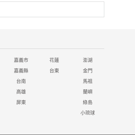
嘉義市
花蓮
澎湖
嘉義縣
台東
金門
台南
馬祖
高雄
蘭嶼
屏東
綠島
小琉球