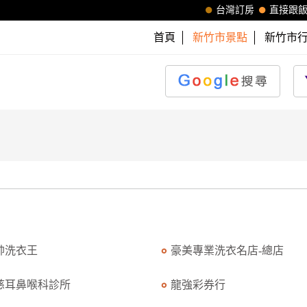
台灣訂房
直接跟
首頁
新竹市景點
新竹市
帥洗衣王
豪美專業洗衣名店-總店
慈耳鼻喉科診所
龍強彩券行