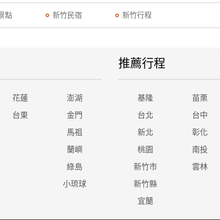
景點
新竹民宿
新竹行程
推薦行程
花蓮
澎湖
基隆
苗栗
台東
金門
台北
台中
馬祖
新北
彰化
蘭嶼
桃園
南投
綠島
新竹市
雲林
小琉球
新竹縣
宜蘭