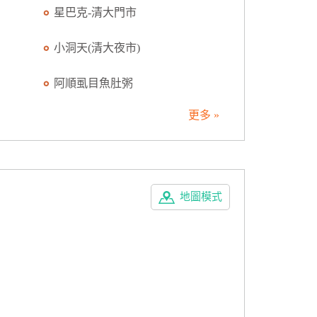
星巴克-清大門市
小洞天(清大夜市)
阿順虱目魚肚粥
更多 »
地圖模式