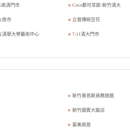
11高清門市
Coco都可茶飲-新竹清大
大夜市
立晉傳統豆花
立清華大學藝術中心
7-11清大門市
新竹普邑斯商務旅館
新竹國賓大飯店
豪美商旅