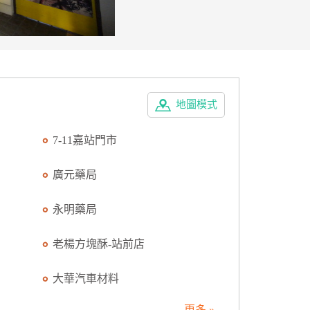
地圖模式
7-11嘉站門市
廣元藥局
永明藥局
老楊方塊酥-站前店
大華汽車材料
更多 »