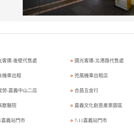
光客運-後壁代售處
國光客運-北港路代售處
象機車出租
兜風機車出租店
當勞-嘉義中山二店
合昌五金行
族獸醫院
嘉義文化創意產業園區
11嘉義站門市
7-11嘉義站門市