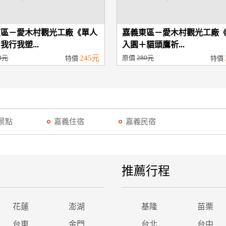
東區－愛木村觀光工廠《單人
嘉義東區－愛木村觀光工廠
我行我塑...
入園＋貓頭鷹祈...
0元
245元
原價
280元
特價
特價
景點
嘉義住宿
嘉義民宿
推薦行程
花蓮
澎湖
基隆
苗栗
台東
金門
台北
台中