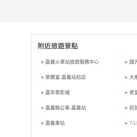
附近旅遊景點
嘉義火車站旅遊服務中心
國
萊爾富-嘉義站前店
大
嘉年華影城
麥
嘉義縣公車-嘉義站
民
嘉義車站
7-