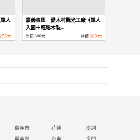
《單人
嘉義東區－愛木村觀光工廠《單人
入園＋輕鬆木製...
275元
原價
300元
289元
特價
嘉義市
花蓮
澎湖
嘉義縣
台東
金門