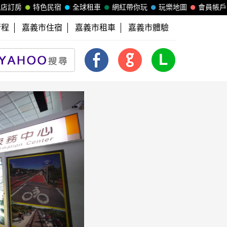
飯店訂房
特色民宿
全球租車
網紅帶你玩
玩樂地圖
會員帳戶
行程
嘉義市住宿
嘉義市租車
嘉義市體驗