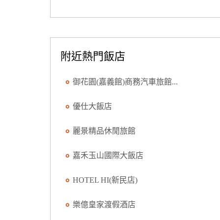
附近熱門飯店
御花園(嘉義館)商務汽車旅館...
優仕大飯店
麗景精品休閒旅館
嘉禾玉山國際大飯店
HOTEL HI(新民店)
樂億皇家渡假酒店