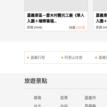
嘉義東區－愛木村觀光工廠《單人
嘉義
入園＋檜樂箸福...
入園＋
原價
250元
245元
原價
25
特價
嘉義行程
阿里山住宿
嘉義
旅遊景點
基隆
苗栗
嘉義市
台北
台中
嘉義縣