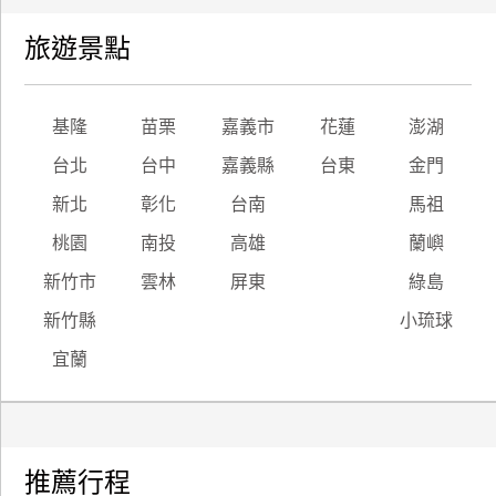
旅遊景點
基隆
苗栗
嘉義市
花蓮
澎湖
台北
台中
嘉義縣
台東
金門
新北
彰化
台南
馬祖
桃園
南投
高雄
蘭嶼
新竹市
雲林
屏東
綠島
新竹縣
小琉球
宜蘭
推薦行程