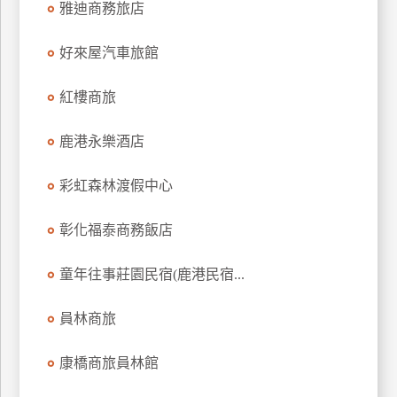
雅迪商務旅店
上
客
好來屋汽車旅館
服
紅樓商旅
紅
鹿港永樂酒店
利
查
彩虹森林渡假中心
詢
彰化福泰商務飯店
訂
房
童年往事莊園民宿(鹿港民宿...
Q&A
員林商旅
國
康橋商旅員林館
旅
卡