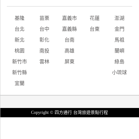
基隆
苗栗
嘉義市
花蓮
澎湖
台北
台中
嘉義縣
台東
金門
新北
彰化
台南
馬祖
桃園
南投
高雄
蘭嶼
新竹市
雲林
屏東
綠島
新竹縣
小琉球
宜蘭
Copyright © 四方通行 台灣旅遊景點行程