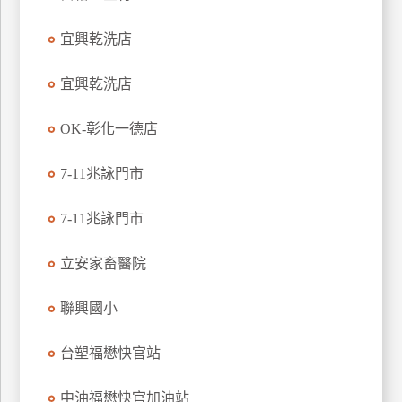
特
宜興乾洗店
色
民
宜興乾洗店
宿
OK-彰化一德店
全
球
7-11兆詠門市
租
車
7-11兆詠門市
立安家畜醫院
網
紅
聯興國小
帶
你
台塑福懋快官站
玩
中油福懋快官加油站