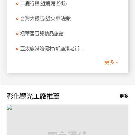
二鹿行館(近鹿港老街)
訂
房
台灣大飯店(近火車站旁)
楓華蜜雪兒精品旅館
請
款
收
亞太鹿港渡假村(近鹿港老街...
據
更多 »
合
作
提
案
彰化觀光工廠推薦
更多
飯
店
合
作