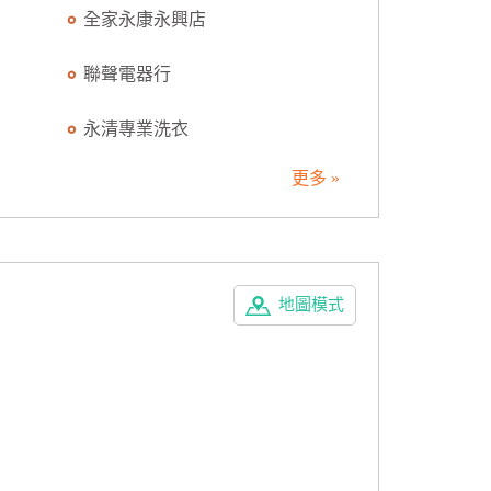
全家永康永興店
聯聲電器行
永清專業洗衣
更多 »
地圖模式