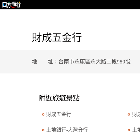
財成五金行
地 址：台南市永康區永大路二段980號
附近旅遊景點
財成五金行
財
土地銀行-大灣分行
土