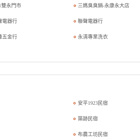
11雙永門市
三媽臭臭鍋-永康永大店
聲電器行
聯聲電器行
鋒五金行
永清專業洗衣
安平1923民宿
築跡民宿
布農工坊民宿