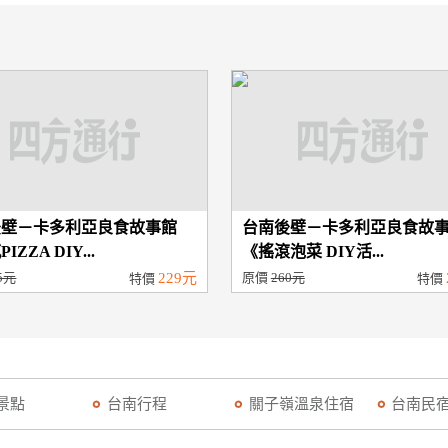
後壁－卡多利亞良食故事館
台南後壁－卡多利亞良食故
IZZA DIY...
《搖滾泡菜 DIY活...
5元
229元
原價
260元
特價
特價
景點
台南行程
關子嶺溫泉住宿
台南民