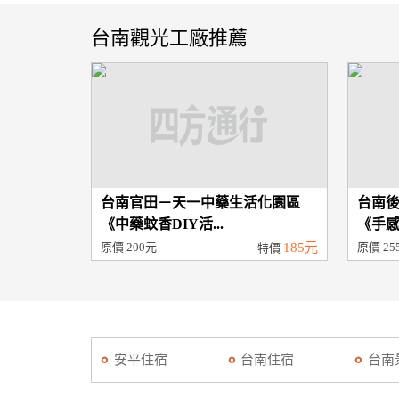
台南觀光工廠推薦
台南官田－天一中藥生活化園區
台南
《中藥蚊香DIY活...
《手感P
原價
200元
185元
原價
25
特價
安平住宿
台南住宿
台南