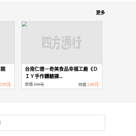
更多
事館
台南仁德－奇美食品幸福工廠《Ｄ
ＩＹ手作體驗課...
229元
原價
250元
240元
特價
宿