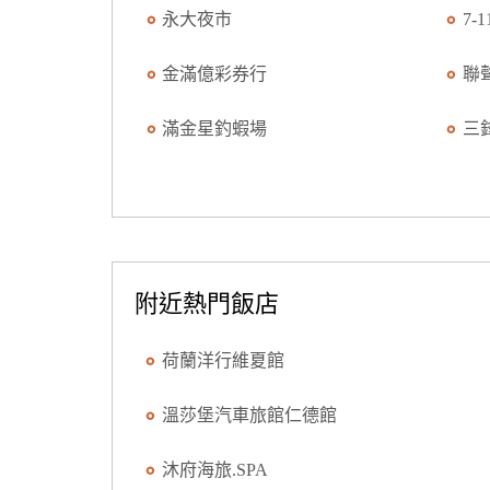
永大夜市
7-
金滿億彩券行
聯
滿金星釣蝦場
三
附近熱門飯店
荷蘭洋行維夏館
溫莎堡汽車旅館仁德館
沐府海旅.SPA