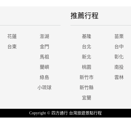
推薦行程
花蓮
澎湖
基隆
苗栗
台東
金門
台北
台中
馬祖
新北
彰化
蘭嶼
桃園
南投
綠島
新竹市
雲林
小琉球
新竹縣
宜蘭
Copyright © 四方通行 台灣旅遊景點行程