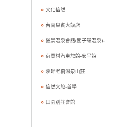
文化信然
台南皇賓大飯店
儷景溫泉會館(關子嶺溫泉)...
荷蘭村汽車旅館-安平館
溪畔老樹溫泉山莊
信然文旅-首學
田園別莊會館