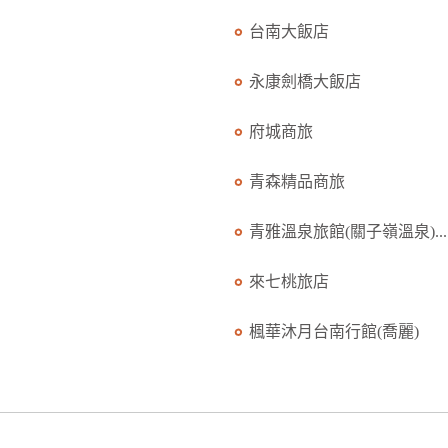
台南大飯店
永康劍橋大飯店
府城商旅
青森精品商旅
青雅溫泉旅館(關子嶺溫泉)...
來七桃旅店
楓華沐月台南行館(喬麗)