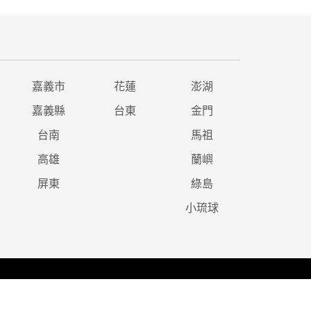
嘉義市
花蓮
澎湖
嘉義縣
台東
金門
台南
馬祖
高雄
蘭嶼
屏東
綠島
小琉球