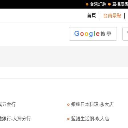
台灣訂房
直接跟
首頁
台南景點
成五金行
銀座日本料理-永大店
地銀行-大灣分行
藍語生活網-永大店