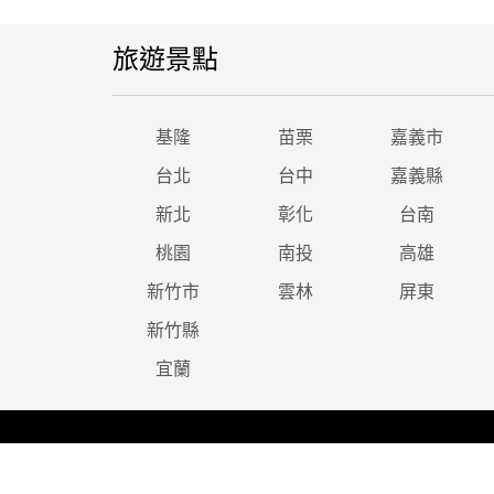
旅遊景點
基隆
苗栗
嘉義市
台北
台中
嘉義縣
新北
彰化
台南
桃園
南投
高雄
新竹市
雲林
屏東
新竹縣
宜蘭