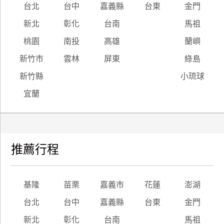
台北
台中
嘉義縣
台東
金門
新北
彰化
台南
馬祖
桃園
南投
高雄
蘭嶼
新竹市
雲林
屏東
綠島
新竹縣
小琉球
宜蘭
推薦行程
基隆
苗栗
嘉義市
花蓮
澎湖
台北
台中
嘉義縣
台東
金門
新北
彰化
台南
馬祖