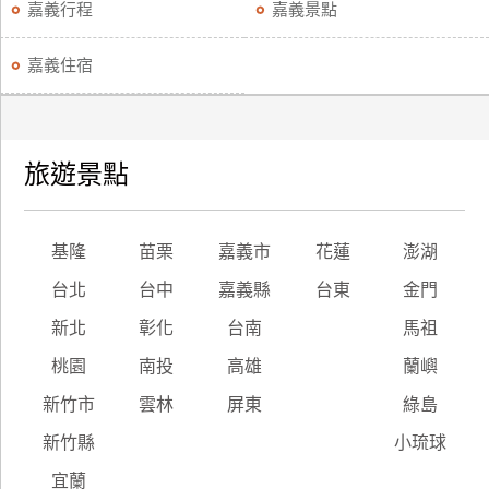
嘉義行程
嘉義景點
嘉義住宿
旅遊景點
基隆
苗栗
嘉義市
花蓮
澎湖
台北
台中
嘉義縣
台東
金門
新北
彰化
台南
馬祖
桃園
南投
高雄
蘭嶼
新竹市
雲林
屏東
綠島
新竹縣
小琉球
宜蘭