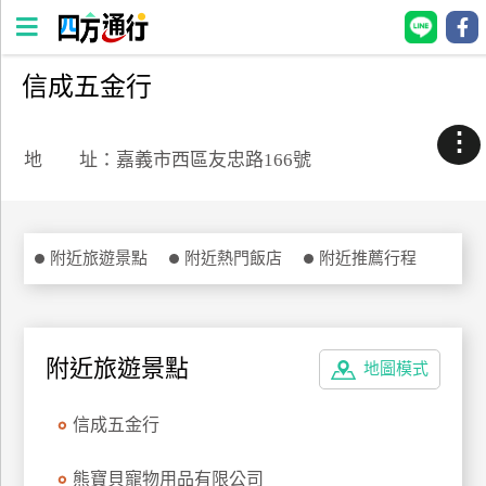
信成五金行
四
方
⋮
通
地 址：嘉義市西區友忠路166號
行
訂
房
附近旅遊景點
附近熱門飯店
附近推薦行程
台
灣
訂
附近旅遊景點
地圖模式
房
信成五金行
直接跟飯店訂房
HOT
熊寶貝寵物用品有限公司