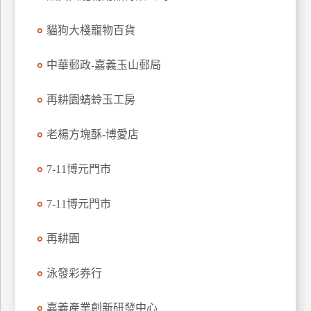
特
貓狗大棧寵物百貨
色
民
中華郵政-嘉義玉山郵局
宿
再耕園蜻蛉玉工房
全
球
老楊方塊酥-博愛店
租
車
7-11博元門市
7-11博元門市
網
紅
再耕園
帶
你
泳發彩券行
玩
嘉義產業創新研發中心