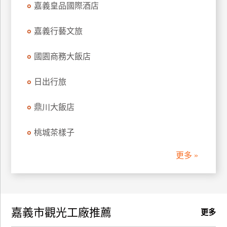
嘉義皇品國際酒店
訂
房
嘉義行藝文旅
國園商務大飯店
請
款
收
日出行旅
據
鼎川大飯店
合
作
桃城茶樣子
提
案
更多 »
飯
店
合
嘉義市觀光工廠推薦
作
更多