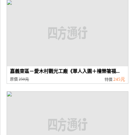
廠
商
合
作
旅
伴
計
嘉義東區－愛木村觀光工廠《單人入園＋檜樂箸福...
劃
原價
250元
245元
特價
商
品
宣
傳