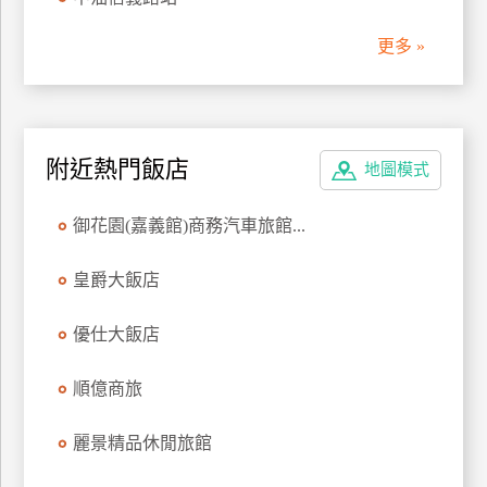
管
更多 »
理
會
員
附近熱門飯店
地圖模式
帳
戶
御花園(嘉義館)商務汽車旅館...
客
皇爵大飯店
服
聯
優仕大飯店
絡
單
順億商旅
麗景精品休閒旅館
Line
線