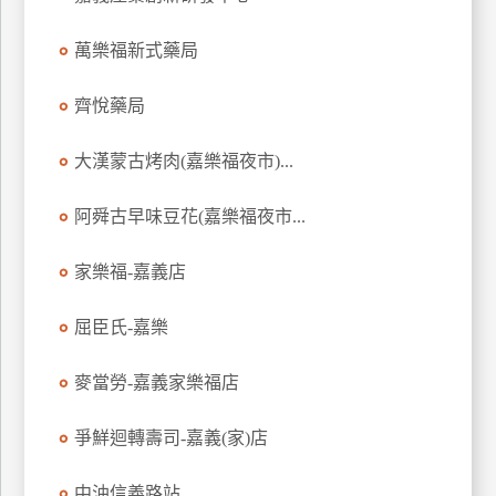
玩
萬樂福新式藥局
樂
地
圖
齊悅藥局
顧
大漢蒙古烤肉(嘉樂福夜市)...
客
服
務
阿舜古早味豆花(嘉樂福夜市...
家樂福-嘉義店
顧
客
屈臣氏-嘉樂
滿
意
麥當勞-嘉義家樂福店
度
爭鮮迴轉壽司-嘉義(家)店
訂
中油信義路站
單