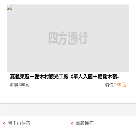
嘉義東區－愛木村觀光工廠《單人入園＋輕鬆木製...
原價
300元
289元
特價
阿里山住宿
嘉義民宿