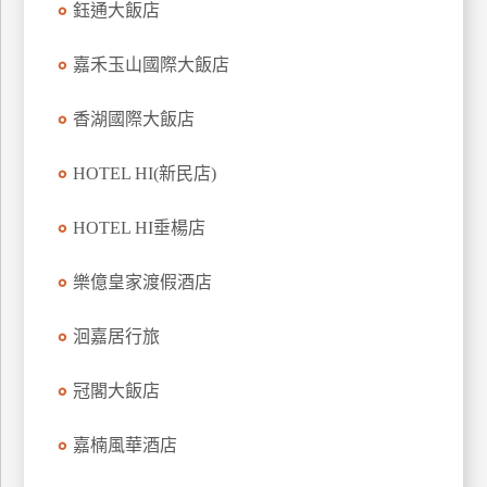
鈺通大飯店
上
客
嘉禾玉山國際大飯店
服
香湖國際大飯店
紅
HOTEL HI(新民店)
利
查
HOTEL HI垂楊店
詢
樂億皇家渡假酒店
訂
房
洄嘉居行旅
Q&A
冠閣大飯店
國
嘉楠風華酒店
旅
卡