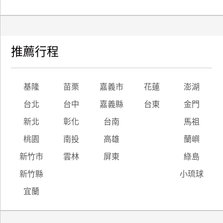
推薦行程
基隆
苗栗
嘉義市
花蓮
澎湖
台北
台中
嘉義縣
台東
金門
新北
彰化
台南
馬祖
桃園
南投
高雄
蘭嶼
新竹市
雲林
屏東
綠島
新竹縣
小琉球
宜蘭