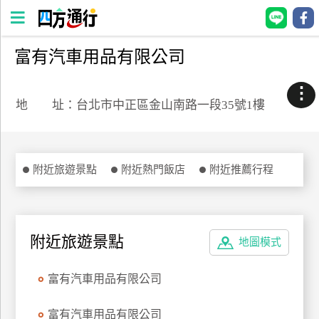
富有汽車用品有限公司
四
方
⋮
通
地 址：台北市中正區金山南路一段35號1樓
行
訂
房
附近旅遊景點
附近熱門飯店
附近推薦行程
台
灣
訂
附近旅遊景點
地圖模式
房
富有汽車用品有限公司
直接跟飯店訂房
HOT
富有汽車用品有限公司