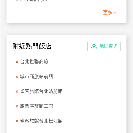
管
更多 »
理
會
員
附近熱門飯店
地圖模式
帳
戶
台北世聯商旅
客
城市商旅站前館
服
聯
雀客旅館台北站前館
絡
單
旅樂序旅館二館
雀客旅館台北松江館
Line
線