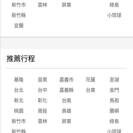
新竹市
雲林
屏東
綠島
新竹縣
小琉球
宜蘭
推薦行程
基隆
苗栗
嘉義市
花蓮
澎湖
台北
台中
嘉義縣
台東
金門
新北
彰化
台南
馬祖
桃園
南投
高雄
蘭嶼
新竹市
雲林
屏東
綠島
新竹縣
小琉球