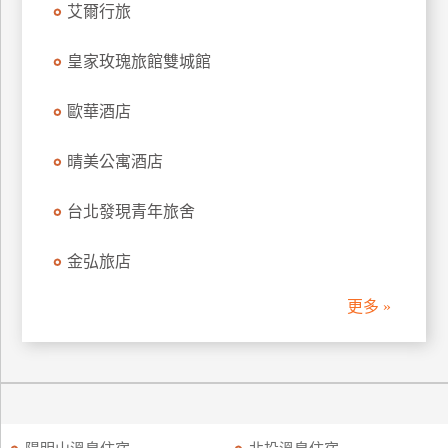
艾爾行旅
訂
房
皇家玫瑰旅館雙城館
歐華酒店
請
款
收
晴美公寓酒店
據
台北發現青年旅舍
合
作
金弘旅店
提
案
更多 »
飯
店
合
作