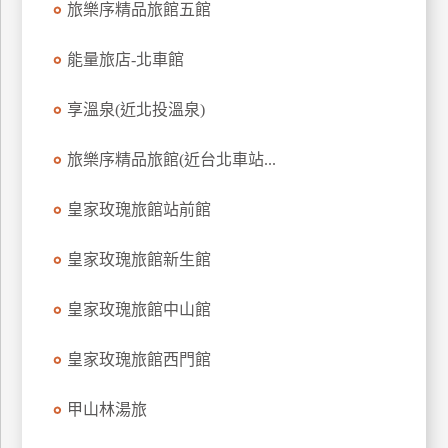
旅樂序精品旅館五館
上
客
能量旅店-北車館
服
享溫泉(近北投溫泉)
紅
旅樂序精品旅館(近台北車站...
利
查
皇家玫瑰旅館站前館
詢
皇家玫瑰旅館新生館
訂
房
皇家玫瑰旅館中山館
Q&A
皇家玫瑰旅館西門館
國
甲山林湯旅
旅
卡