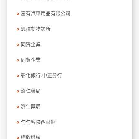
特
富有汽車用品有限公司
色
民
恩孺動物診所
宿
同貿企業
全
球
同貿企業
租
車
彰化銀行-中正分行
濟仁藥局
網
紅
濟仁藥局
帶
你
勺勺客陜西菜館
玩
樺欣機械