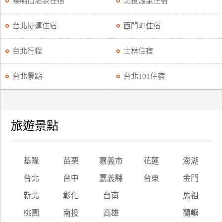
陽明山溫泉住宿
北投溫泉住宿
廠
台北捷運住宿
西門町住宿
商
合
台北行程
士林住宿
作
台北景點
台北101住宿
旅
伴
計
旅遊景點
劃
商
基隆
苗栗
嘉義市
花蓮
澎湖
品
台北
台中
嘉義縣
台東
金門
宣
傳
新北
彰化
台南
馬祖
桃園
南投
高雄
蘭嶼