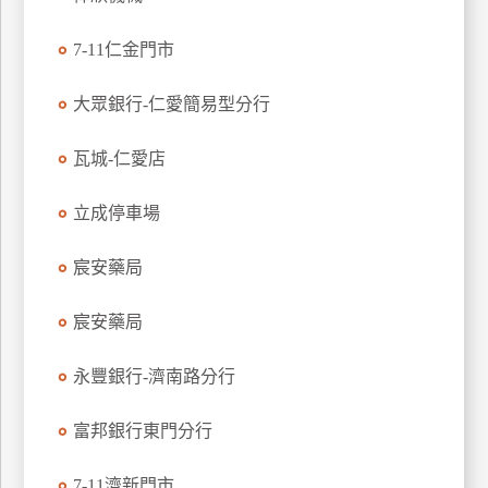
玩
7-11仁金門市
樂
地
圖
大眾銀行-仁愛簡易型分行
顧
瓦城-仁愛店
客
服
務
立成停車場
宸安藥局
顧
客
宸安藥局
滿
意
永豐銀行-濟南路分行
度
富邦銀行東門分行
訂
7-11濟新門市
單