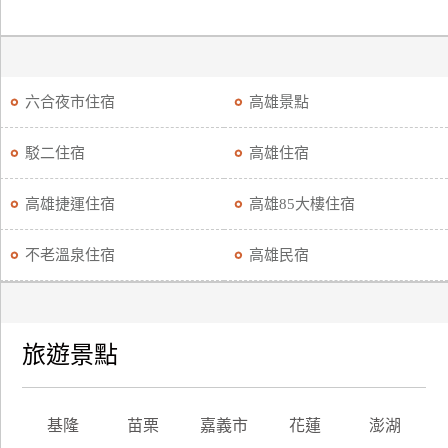
六合夜市住宿
高雄景點
駁二住宿
高雄住宿
高雄捷運住宿
高雄85大樓住宿
不老溫泉住宿
高雄民宿
旅遊景點
基隆
苗栗
嘉義市
花蓮
澎湖