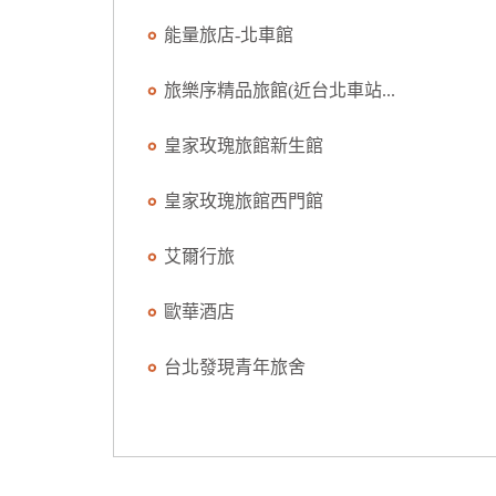
能量旅店-北車館
旅樂序精品旅館(近台北車站...
皇家玫瑰旅館新生館
皇家玫瑰旅館西門館
艾爾行旅
歐華酒店
台北發現青年旅舍