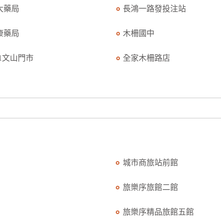
大藥局
長鴻一路發投注站
康藥局
木柵國中
11文山門市
全家木柵路店
城市商旅站前館
旅樂序旅館二館
旅樂序精品旅館五館