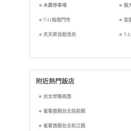
木農停車場
振
7-11指南門市
宜
天天昇自助洗衣
7-
附近熱門飯店
台北世聯商旅
雀客旅館台北站前館
雀客旅館台北松江館