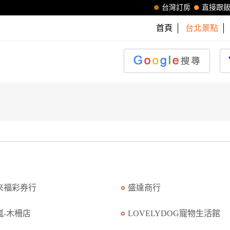
台灣訂房
直接跟
首頁
台北景點
來福彩券行
盛達商行
嵐-木柵店
LOVELYDOG寵物生活館