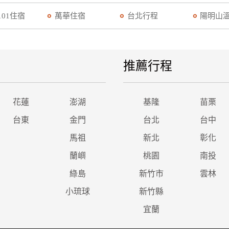
101住宿
萬華住宿
台北行程
陽明山
推薦行程
花蓮
澎湖
基隆
苗栗
台東
金門
台北
台中
馬祖
新北
彰化
蘭嶼
桃園
南投
綠島
新竹市
雲林
小琉球
新竹縣
宜蘭