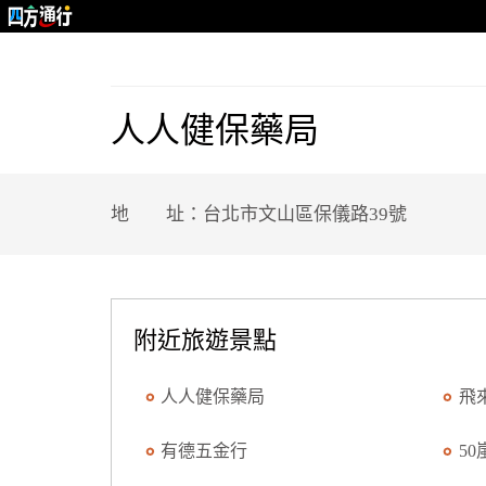
人人健保藥局
地 址：台北市文山區保儀路39號
附近旅遊景點
人人健保藥局
飛
有德五金行
50