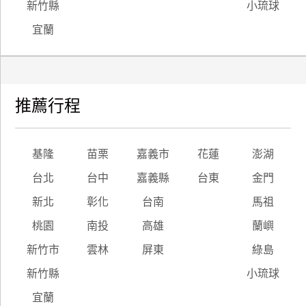
新竹縣
小琉球
宜蘭
推薦行程
基隆
苗栗
嘉義市
花蓮
澎湖
台北
台中
嘉義縣
台東
金門
新北
彰化
台南
馬祖
桃園
南投
高雄
蘭嶼
新竹市
雲林
屏東
綠島
新竹縣
小琉球
宜蘭