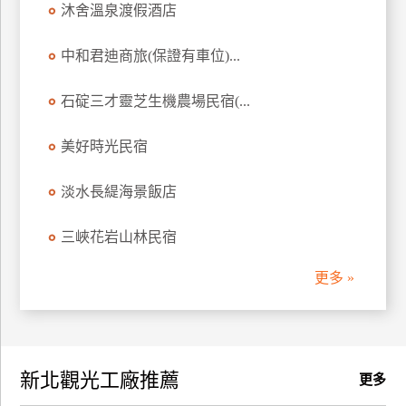
沐舍溫泉渡假酒店
訂
房
中和君迪商旅(保證有車位)...
石碇三才靈芝生機農場民宿(...
請
款
收
美好時光民宿
據
淡水長緹海景飯店
合
作
三峽花岩山林民宿
提
案
更多 »
飯
店
合
新北觀光工廠推薦
作
更多