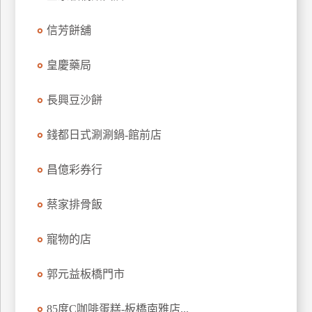
特
信芳餅舖
色
民
皇慶藥局
宿
長興豆沙餅
全
球
錢都日式涮涮鍋-館前店
租
車
昌億彩券行
蔡家排骨飯
網
紅
寵物的店
帶
你
郭元益板橋門市
玩
85度C咖啡蛋糕-板橋南雅店...