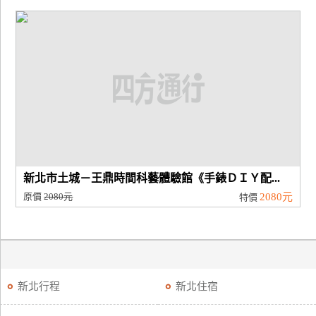
新北市土城－王鼎時間科藝體驗館《手錶ＤＩＹ配...
原價
2080元
2080元
特價
新北行程
新北住宿