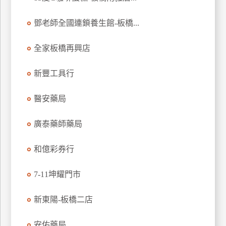
玩
鄧老師全國連鎖養生館-板橋...
樂
地
圖
全家板橋再興店
顧
新豐工具行
客
服
務
醫安藥局
廣泰藥師藥局
顧
客
和億彩券行
滿
意
7-11坤耀門市
度
新東陽-板橋二店
訂
安佑藥局
單