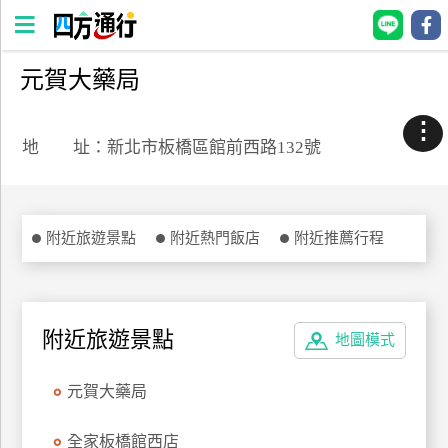
元賀大藥局
四
方
⋮
通
地 址：新北市板橋區館前西路132號
行
訂
房
附近旅遊景點
附近熱門飯店
附近推薦行程
台
灣
訂
附近旅遊景點
地圖模式
房
元賀大藥局
直接跟飯店訂房
HOT
全家板橋館西店