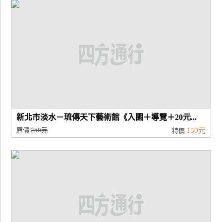
廠
商
合
作
旅
伴
計
新北市淡水－琉傳天下藝術館《入園＋導覽＋20元...
劃
原價
250元
150元
特價
商
品
宣
傳