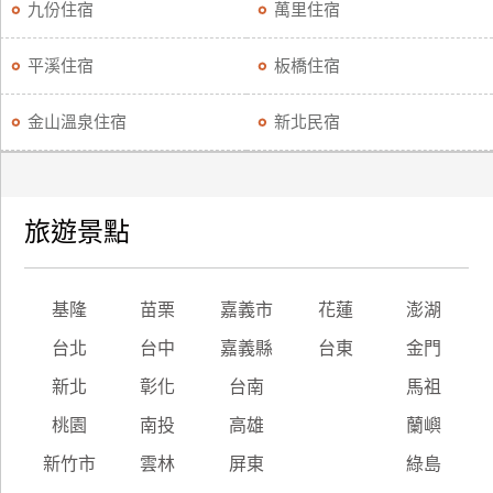
九份住宿
萬里住宿
平溪住宿
板橋住宿
金山溫泉住宿
新北民宿
旅遊景點
基隆
苗栗
嘉義市
花蓮
澎湖
台北
台中
嘉義縣
台東
金門
新北
彰化
台南
馬祖
桃園
南投
高雄
蘭嶼
新竹市
雲林
屏東
綠島