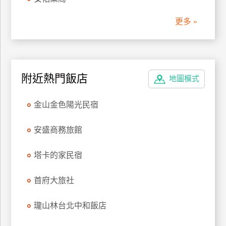
管
更多 »
理
會
員
附近熱門飯店
地圖模式
帳
戶
金山金色陽光民宿
客
安盛商務旅館
服
聯
塔卡的家民宿
絡
單
首府大旅社
瓏山林台北中和飯店
Line
線