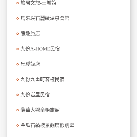
旅居文旅-土城館
上
客
烏來璞石麗緻溫泉會館
服
熊趣旅店
紅
九份A-HOME民宿
利
查
集璦飯店
詢
九份九重町客棧民宿
訂
房
九份岩屋民宿
Q&A
馥華大觀商務旅館
國
金瓜石藝棧景觀度假別墅
旅
卡