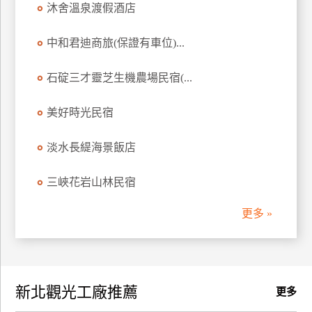
沐舍溫泉渡假酒店
訂
房
中和君迪商旅(保證有車位)...
石碇三才靈芝生機農場民宿(...
請
款
收
美好時光民宿
據
淡水長緹海景飯店
合
作
三峽花岩山林民宿
提
案
更多 »
飯
店
合
新北觀光工廠推薦
作
更多