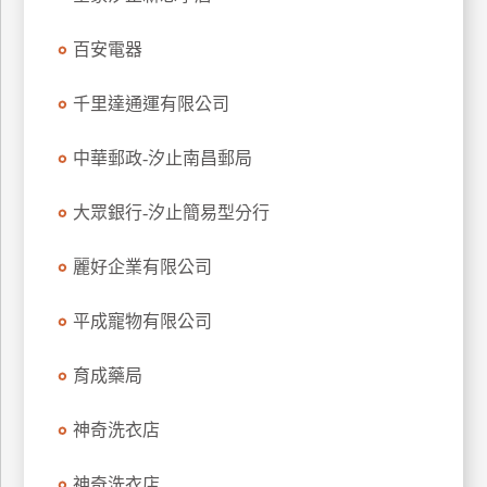
玩
百安電器
樂
地
圖
千里達通運有限公司
顧
中華郵政-汐止南昌郵局
客
服
務
大眾銀行-汐止簡易型分行
麗好企業有限公司
顧
客
平成寵物有限公司
滿
意
育成藥局
度
神奇洗衣店
訂
神奇洗衣店
單