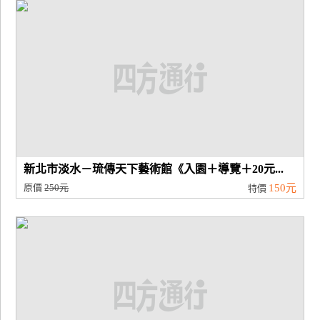
廠
商
合
作
旅
伴
計
新北市淡水－琉傳天下藝術館《入園＋導覽＋20元...
劃
原價
250元
150元
特價
商
品
宣
傳