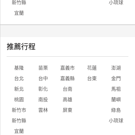
新竹縣
小琉球
宜蘭
推薦行程
基隆
苗栗
嘉義市
花蓮
澎湖
台北
台中
嘉義縣
台東
金門
新北
彰化
台南
馬祖
桃園
南投
高雄
蘭嶼
新竹市
雲林
屏東
綠島
新竹縣
小琉球
宜蘭