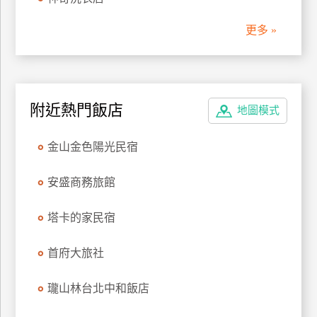
管
更多 »
理
會
員
附近熱門飯店
地圖模式
帳
戶
金山金色陽光民宿
客
安盛商務旅館
服
聯
塔卡的家民宿
絡
單
首府大旅社
瓏山林台北中和飯店
Line
線