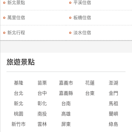
新北景點
平溪住宿
萬里住宿
板橋住宿
新北行程
淡水住宿
旅遊景點
基隆
苗栗
嘉義市
花蓮
澎湖
台北
台中
嘉義縣
台東
金門
新北
彰化
台南
馬祖
桃園
南投
高雄
蘭嶼
新竹市
雲林
屏東
綠島