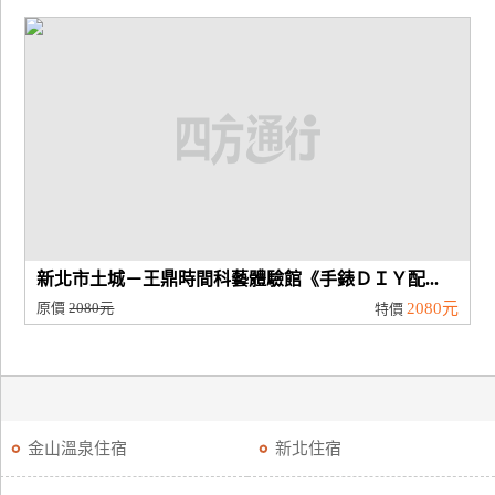
新北市土城－王鼎時間科藝體驗館《手錶ＤＩＹ配...
原價
2080元
2080元
特價
金山溫泉住宿
新北住宿