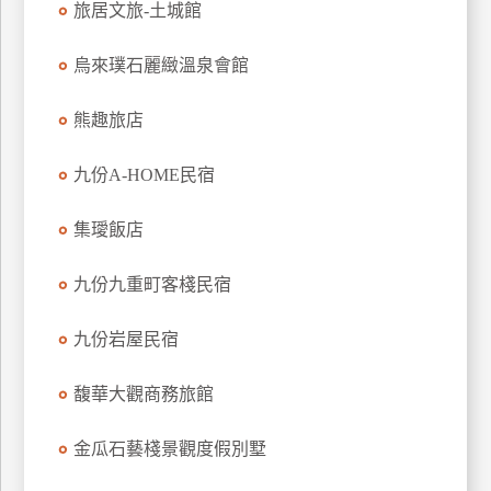
旅居文旅-土城館
上
客
烏來璞石麗緻溫泉會館
服
熊趣旅店
紅
九份A-HOME民宿
利
查
集璦飯店
詢
九份九重町客棧民宿
訂
房
九份岩屋民宿
Q&A
馥華大觀商務旅館
國
金瓜石藝棧景觀度假別墅
旅
卡