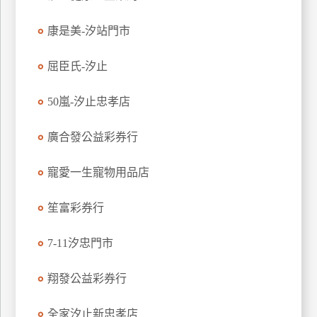
特
康是美-汐站門市
色
民
屈臣氏-汐止
宿
50嵐-汐止忠孝店
全
球
廣合發公益彩券行
租
車
寵愛一生寵物用品店
笙富彩券行
網
紅
7-11汐忠門市
帶
你
翔發公益彩券行
玩
全家汐止新忠孝店