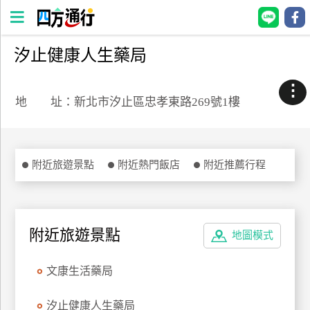
汐止健康人生藥局
四
方
⋮
通
地 址：新北市汐止區忠孝東路269號1樓
行
訂
房
附近旅遊景點
附近熱門飯店
附近推薦行程
台
灣
訂
附近旅遊景點
地圖模式
房
文康生活藥局
直接跟飯店訂房
HOT
汐止健康人生藥局