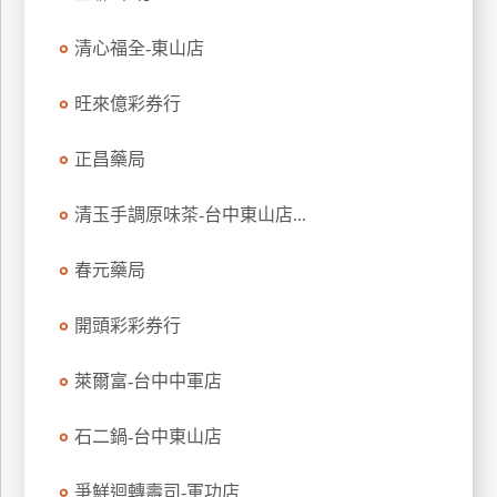
特
清心福全-東山店
色
民
旺來億彩券行
宿
正昌藥局
全
球
清玉手調原味茶-台中東山店...
租
車
春元藥局
開頭彩彩券行
網
紅
萊爾富-台中中軍店
帶
你
石二鍋-台中東山店
玩
爭鮮迴轉壽司-軍功店