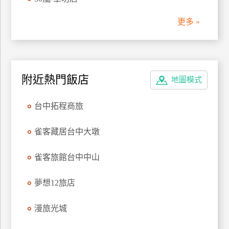
管
更多 »
理
會
員
附近熱門飯店
地圖模式
帳
戶
台中拓程商旅
客
雀客藏居台中大墩
服
聯
雀客旅館台中中山
絡
單
夢想12旅店
漫旅光城
Line
線