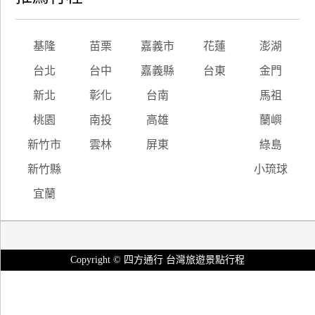
基隆
苗栗
嘉義市
花蓮
澎湖
台北
台中
嘉義縣
台東
金門
新北
彰化
台南
馬祖
桃園
南投
高雄
蘭嶼
新竹市
雲林
屏東
綠島
新竹縣
小琉球
宜蘭
Copyright © 四方通行 台灣旅遊景點行程