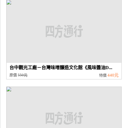
廠
商
合
作
旅
伴
計
台中觀光工廠－台灣味噌釀造文化館《風味醬油D...
劃
原價
550元
440元
特價
商
品
宣
傳