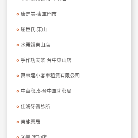
玩
康是美-東軍門市
樂
地
圖
屈臣氏-東山
顧
水舞饌東山店
客
服
務
手作功夫茶-台中東山店
萬事達小客車租賃有限公司...
顧
客
中華郵政-台中軍功郵局
滿
意
佳鴻牙醫診所
度
東龍藥局
訂
50嵐-軍功店
單