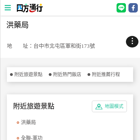
洪藥局
四
方
⋮
通
地 址：台中市北屯區軍和街173號
行
訂
房
附近旅遊景點
附近熱門飯店
附近推薦行程
台
灣
訂
附近旅遊景點
地圖模式
房
洪藥局
直接跟飯店訂房
HOT
全聯-軍功