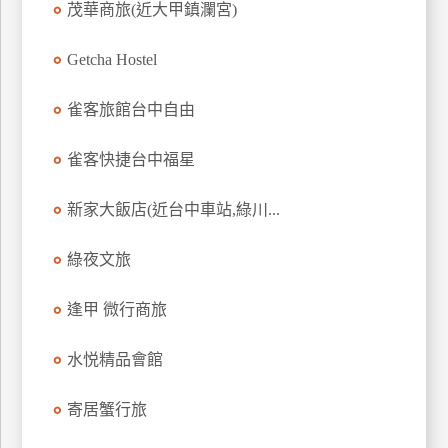
茂華商旅(近大甲鎮瀾宮)
上
客
Getcha Hostel
服
雀客旅館台中自由
紅
雀客快捷台中福星
利
查
新家大飯店(近台中車站,綠川...
詢
綠夜文旅
訂
房
逢甲 微行商旅
Q&A
水悦精品會館
國
寄居蟹行旅
旅
卡