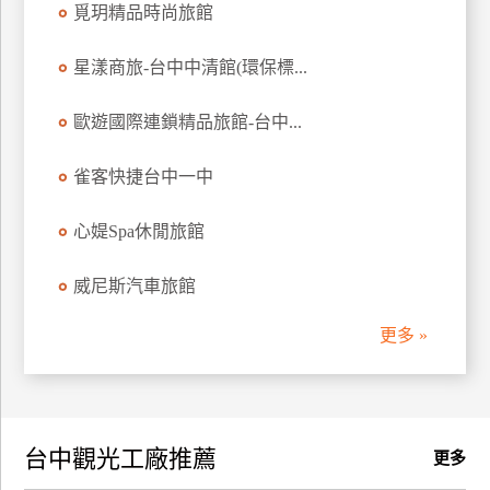
覓玥精品時尚旅館
訂
房
星漾商旅-台中中清館(環保標...
歐遊國際連鎖精品旅館-台中...
請
款
收
雀客快捷台中一中
據
心媞Spa休閒旅館
合
作
威尼斯汽車旅館
提
案
更多 »
飯
店
合
台中觀光工廠推薦
作
更多