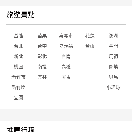
旅遊景點
基隆
苗栗
嘉義市
花蓮
澎湖
台北
台中
嘉義縣
台東
金門
新北
彰化
台南
馬祖
桃園
南投
高雄
蘭嶼
新竹市
雲林
屏東
綠島
新竹縣
小琉球
宜蘭
推薦行程