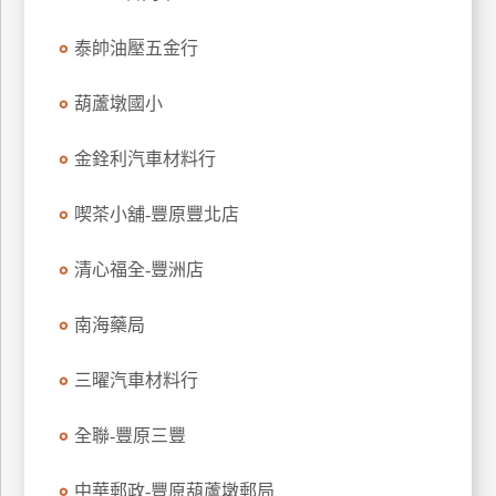
特
泰帥油壓五金行
色
民
葫蘆墩國小
宿
金銓利汽車材料行
全
球
喫茶小舖-豐原豐北店
租
車
清心福全-豐洲店
南海藥局
網
紅
三曜汽車材料行
帶
你
全聯-豐原三豐
玩
中華郵政-豐原葫蘆墩郵局