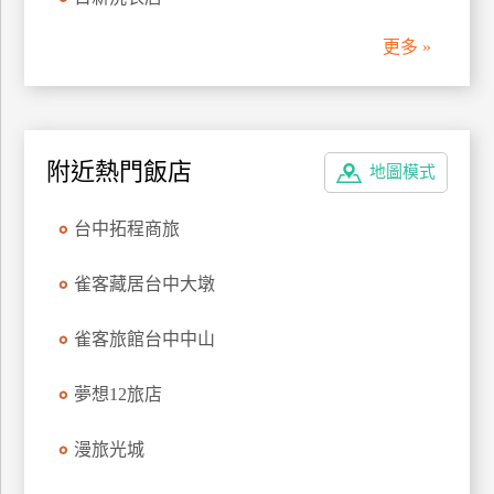
管
更多 »
理
會
員
附近熱門飯店
地圖模式
帳
戶
台中拓程商旅
客
雀客藏居台中大墩
服
聯
雀客旅館台中中山
絡
單
夢想12旅店
漫旅光城
Line
線