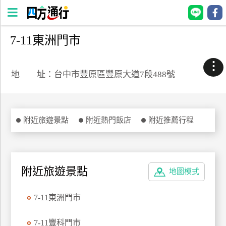
7-11東洲門市
四
方
⋮
通
地 址：台中市豐原區豐原大道7段488號
行
訂
房
附近旅遊景點
附近熱門飯店
附近推薦行程
台
灣
訂
附近旅遊景點
地圖模式
房
7-11東洲門市
直接跟飯店訂房
HOT
7-11豐科門市