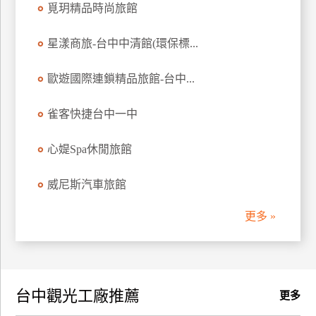
覓玥精品時尚旅館
訂
房
星漾商旅-台中中清館(環保標...
歐遊國際連鎖精品旅館-台中...
請
款
收
雀客快捷台中一中
據
心媞Spa休閒旅館
合
作
威尼斯汽車旅館
提
案
更多 »
飯
店
合
台中觀光工廠推薦
作
更多