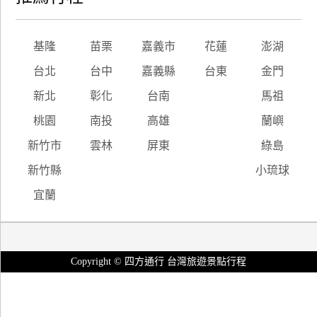
基隆
苗栗
嘉義市
花蓮
澎湖
台北
台中
嘉義縣
台東
金門
新北
彰化
台南
馬祖
桃園
南投
高雄
蘭嶼
新竹市
雲林
屏東
綠島
新竹縣
小琉球
宜蘭
Copyright © 四方通行 台灣旅遊景點行程