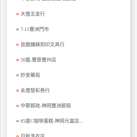
玩
大億五金行
樂
地
圖
7-11豐洲門市
顧
良臆鐘錶刻印文具行
客
服
務
50嵐-豐原豐州店
妙安藥局
顧
客
永億發彩券行
滿
意
中華郵政-神岡豐洲郵局
度
85度C咖啡蛋糕-神岡元富店...
訂
日新洗衣店
單