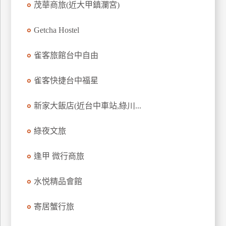
茂華商旅(近大甲鎮瀾宮)
上
客
Getcha Hostel
服
雀客旅館台中自由
紅
雀客快捷台中福星
利
查
新家大飯店(近台中車站,綠川...
詢
綠夜文旅
訂
房
逢甲 微行商旅
Q&A
水悦精品會館
國
寄居蟹行旅
旅
卡