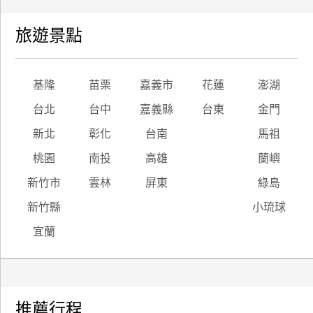
旅遊景點
基隆
苗栗
嘉義市
花蓮
澎湖
台北
台中
嘉義縣
台東
金門
新北
彰化
台南
馬祖
桃園
南投
高雄
蘭嶼
新竹市
雲林
屏東
綠島
新竹縣
小琉球
宜蘭
推薦行程