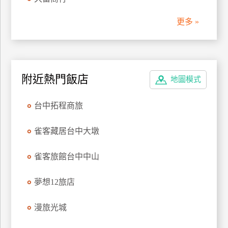
管
更多 »
理
會
員
附近熱門飯店
地圖模式
帳
戶
台中拓程商旅
客
雀客藏居台中大墩
服
聯
雀客旅館台中中山
絡
單
夢想12旅店
漫旅光城
Line
線