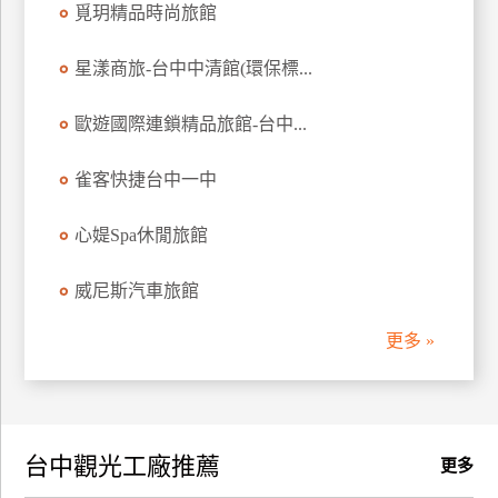
覓玥精品時尚旅館
訂
房
星漾商旅-台中中清館(環保標...
歐遊國際連鎖精品旅館-台中...
請
款
收
雀客快捷台中一中
據
心媞Spa休閒旅館
合
作
威尼斯汽車旅館
提
案
更多 »
飯
店
合
台中觀光工廠推薦
作
更多