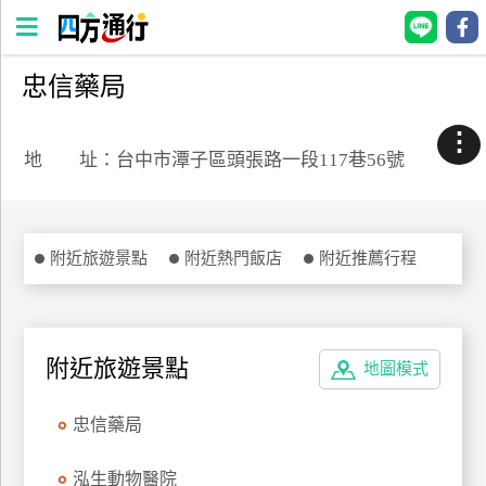
忠信藥局
四
方
⋮
通
地 址：台中市潭子區頭張路一段117巷56號
行
訂
房
附近旅遊景點
附近熱門飯店
附近推薦行程
台
灣
訂
附近旅遊景點
地圖模式
房
忠信藥局
直接跟飯店訂房
HOT
泓生動物醫院