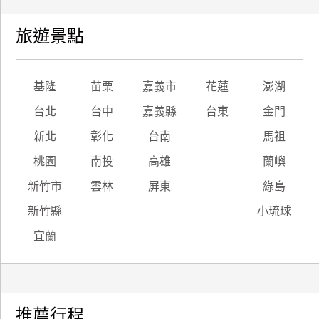
旅遊景點
基隆
苗栗
嘉義市
花蓮
澎湖
台北
台中
嘉義縣
台東
金門
新北
彰化
台南
馬祖
桃園
南投
高雄
蘭嶼
新竹市
雲林
屏東
綠島
新竹縣
小琉球
宜蘭
推薦行程