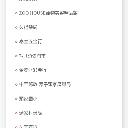
玩
ZOO HOUSE寵物美容精品館
樂
地
圖
久揚藥局
顧
泰皇五金行
客
服
務
7-11頭張門市
金發財彩券行
顧
客
中華郵政-潭子頭家厝郵局
滿
意
頭家國小
度
頭家村藥局
訂
久富商行
單