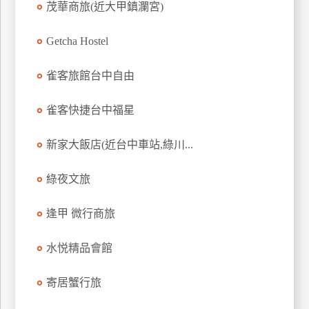
茂華商旅(近大甲鎮瀾宮)
上
客
Getcha Hostel
服
雀客旅館台中自由
紅
雀客快捷台中福星
利
查
新家大飯店(近台中車站,綠川...
詢
綠夜文旅
訂
房
逢甲 微行商旅
Q&A
水悦精品會館
國
寄居蟹行旅
旅
卡