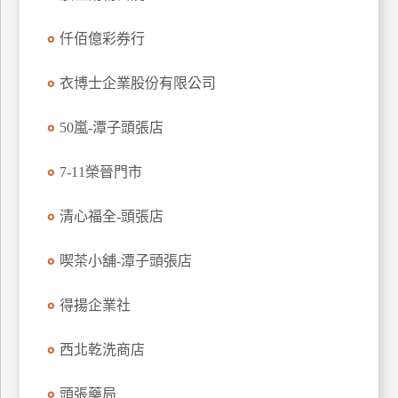
特
仟佰億彩券行
色
民
衣博士企業股份有限公司
宿
50嵐-潭子頭張店
全
球
7-11榮晉門市
租
車
清心福全-頭張店
喫茶小舖-潭子頭張店
網
紅
得揚企業社
帶
你
西北乾洗商店
玩
頭張藥局