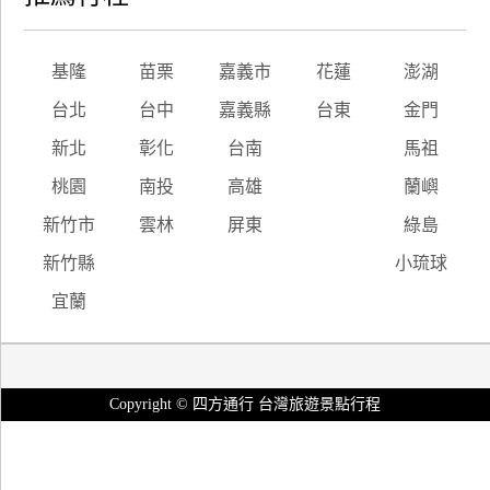
基隆
苗栗
嘉義市
花蓮
澎湖
台北
台中
嘉義縣
台東
金門
新北
彰化
台南
馬祖
桃園
南投
高雄
蘭嶼
新竹市
雲林
屏東
綠島
新竹縣
小琉球
宜蘭
Copyright © 四方通行 台灣旅遊景點行程