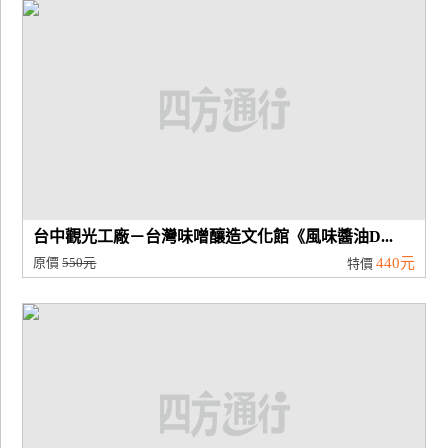
廠
商
合
作
旅
伴
計
台中觀光工廠－台灣味噌釀造文化館《風味醬油D...
劃
原價
550元
440元
特價
商
品
宣
傳