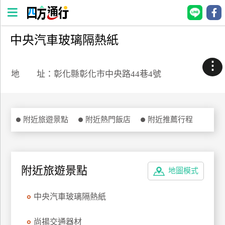
中央汽車玻璃隔熱紙
四
方
⋮
通
地 址：彰化縣彰化市中央路44巷4號
行
訂
房
附近旅遊景點
附近熱門飯店
附近推薦行程
台
灣
訂
附近旅遊景點
地圖模式
房
中央汽車玻璃隔熱紙
直接跟飯店訂房
HOT
尚揚交通器材