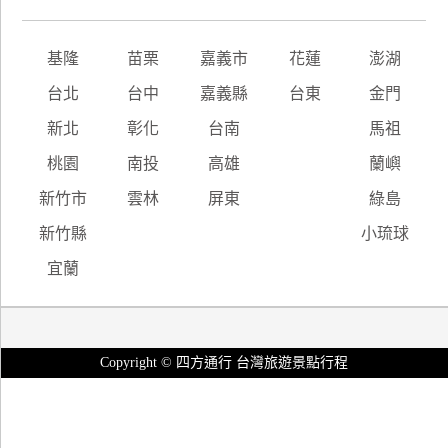
基隆
苗栗
嘉義市
花蓮
澎湖
台北
台中
嘉義縣
台東
金門
新北
彰化
台南
馬祖
桃園
南投
高雄
蘭嶼
新竹市
雲林
屏東
綠島
新竹縣
小琉球
宜蘭
Copyright © 四方通行 台灣旅遊景點行程