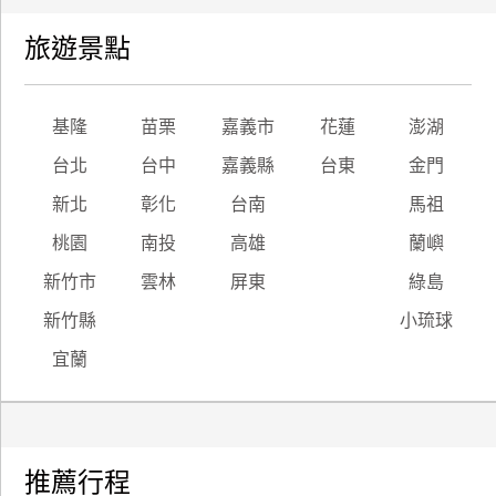
旅遊景點
基隆
苗栗
嘉義市
花蓮
澎湖
台北
台中
嘉義縣
台東
金門
新北
彰化
台南
馬祖
桃園
南投
高雄
蘭嶼
新竹市
雲林
屏東
綠島
新竹縣
小琉球
宜蘭
推薦行程