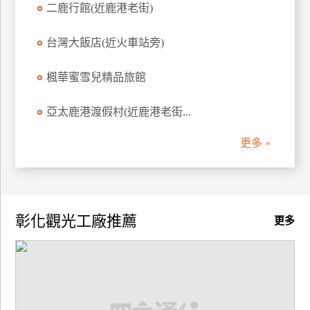
二鹿行館(近鹿港老街)
訂
房
台灣大飯店(近火車站旁)
楓華蜜雪兒精品旅館
請
款
收
亞太鹿港渡假村(近鹿港老街...
據
更多 »
合
作
提
案
彰化觀光工廠推薦
更多
飯
店
合
作