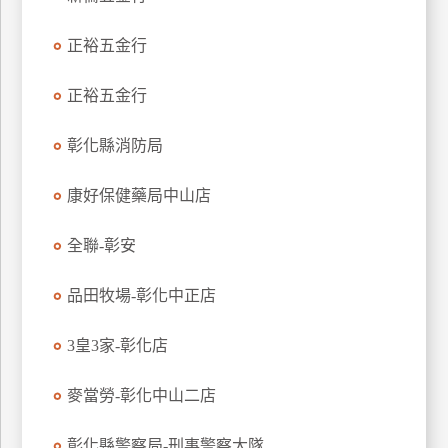
玩
正裕五金行
樂
地
圖
正裕五金行
顧
彰化縣消防局
客
服
務
康好保健藥局中山店
全聯-彰安
顧
客
品田牧場-彰化中正店
滿
意
3皇3家-彰化店
度
麥當勞-彰化中山二店
訂
彰化縣警察局-刑事警察大隊...
單