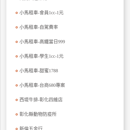
特
小馬租車-會員1cc-1元
色
民
小馬租車-自駕費率
宿
小馬租車-高鐵當日999
全
球
小馬租車-學生1cc-1元
租
車
小馬租車-甜蜜1788
小馬租車-台商680專案
網
紅
西堤牛排-彰化四維店
帶
你
彰化縣動物防疫所
玩
新倫五金行