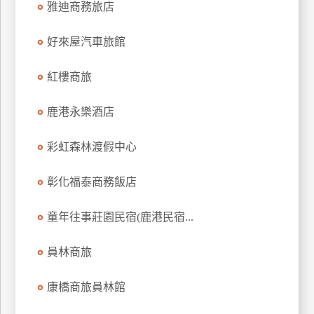
雅迪商務旅店
上
客
好來屋汽車旅館
服
紅樓商旅
紅
鹿港永樂酒店
利
查
彩虹森林渡假中心
詢
彰化福泰商務飯店
訂
房
童年往事莊園民宿(鹿港民宿...
Q&A
員林商旅
國
康橋商旅員林館
旅
卡