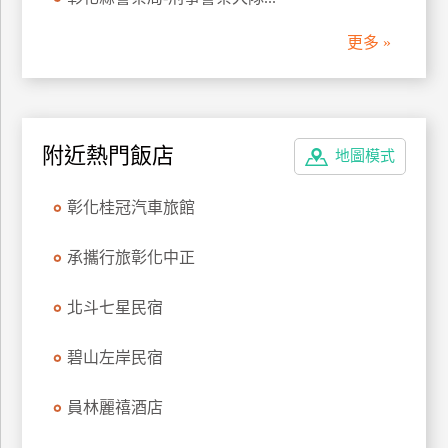
管
更多 »
理
會
員
附近熱門飯店
地圖模式
帳
戶
彰化桂冠汽車旅館
客
承攜行旅彰化中正
服
聯
北斗七星民宿
絡
單
碧山左岸民宿
員林麗禧酒店
Line
線