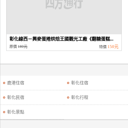
廠
商
合
作
彰化線西－興麥蛋捲烘焙王國觀光工廠《翻糖蛋糕...
原價
180元
150元
特價
旅
伴
計
劃
鹿港住宿
彰化住宿
商
彰化民宿
彰化行程
品
宣
彰化景點
傳