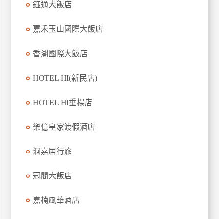
鈺通大飯店
上
客
嘉禾玉山國際大飯店
服
香湖國際大飯店
紅
HOTEL HI(新民店)
利
查
HOTEL HI垂楊店
詢
樂億皇家渡假酒店
訂
房
洄嘉居行旅
Q&A
冠閣大飯店
國
嘉楠風華酒店
旅
卡