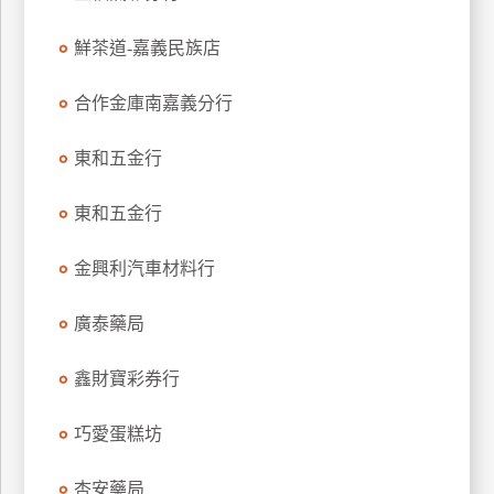
特
鮮茶道-嘉義民族店
色
民
合作金庫南嘉義分行
宿
東和五金行
全
球
東和五金行
租
車
金興利汽車材料行
廣泰藥局
網
紅
鑫財寶彩券行
帶
你
巧愛蛋糕坊
玩
杏安藥局