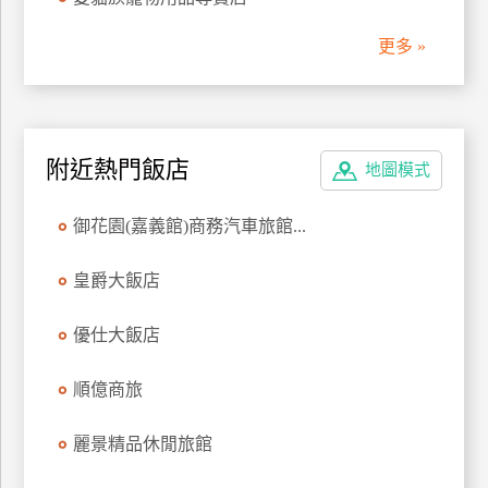
管
更多 »
理
會
員
附近熱門飯店
地圖模式
帳
戶
御花園(嘉義館)商務汽車旅館...
客
皇爵大飯店
服
聯
優仕大飯店
絡
單
順億商旅
麗景精品休閒旅館
Line
線