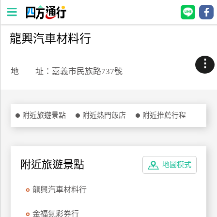
龍興汽車材料行
四
方
⋮
通
地 址：嘉義市民族路737號
行
訂
房
附近旅遊景點
附近熱門飯店
附近推薦行程
台
灣
訂
附近旅遊景點
地圖模式
房
龍興汽車材料行
直接跟飯店訂房
HOT
金福氣彩券行