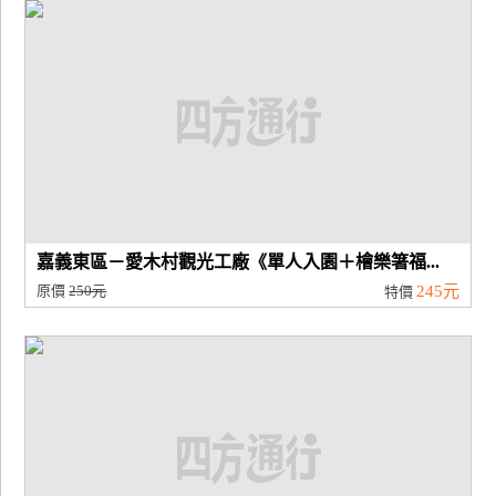
廠
商
合
作
旅
伴
計
嘉義東區－愛木村觀光工廠《單人入園＋檜樂箸福...
劃
原價
250元
245元
特價
商
品
宣
傳