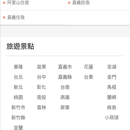
阿里山住宿
嘉義民宿
嘉義住宿
旅遊景點
基隆
苗栗
嘉義市
花蓮
澎湖
台北
台中
嘉義縣
台東
金門
新北
彰化
台南
馬祖
桃園
南投
高雄
蘭嶼
新竹市
雲林
屏東
綠島
新竹縣
小琉球
宜蘭