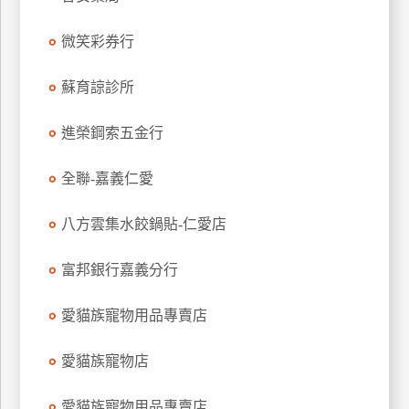
玩
微笑彩券行
樂
地
圖
蘇育諒診所
顧
進榮鋼索五金行
客
服
務
全聯-嘉義仁愛
八方雲集水餃鍋貼-仁愛店
顧
客
富邦銀行嘉義分行
滿
意
愛貓族寵物用品專賣店
度
愛貓族寵物店
訂
愛貓族寵物用品專賣店
單