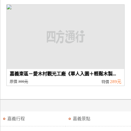
嘉義東區－愛木村觀光工廠《單人入園＋輕鬆木製...
原價
300元
289元
特價
嘉義行程
嘉義景點