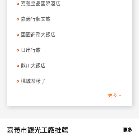
嘉義皇品國際酒店
訂
房
嘉義行藝文旅
國園商務大飯店
請
款
收
日出行旅
據
鼎川大飯店
合
作
桃城茶樣子
提
案
更多 »
飯
店
合
嘉義市觀光工廠推薦
作
更多