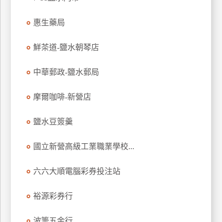
玩
惠生藥局
樂
地
圖
鮮茶道-鹽水朝琴店
顧
中華郵政-鹽水郵局
客
服
務
摩爾咖啡-新營店
鹽水豆簽羹
顧
客
國立新營高級工業職業學校...
滿
意
六六大順電腦彩券投注站
度
裕源彩券行
訂
波籌五金行
單