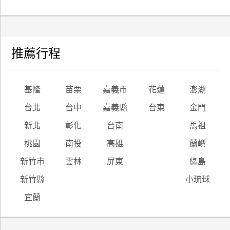
推薦行程
基隆
苗栗
嘉義市
花蓮
澎湖
台北
台中
嘉義縣
台東
金門
新北
彰化
台南
馬祖
桃園
南投
高雄
蘭嶼
新竹市
雲林
屏東
綠島
新竹縣
小琉球
宜蘭