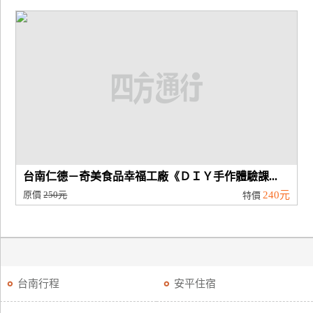
台南仁德－奇美食品幸福工廠《ＤＩＹ手作體驗課...
原價
250元
240元
特價
台南行程
安平住宿