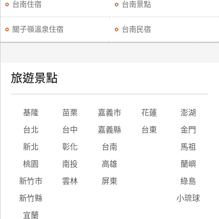
台南住宿
台南景點
關子嶺溫泉住宿
台南民宿
旅遊景點
基隆
苗栗
嘉義市
花蓮
澎湖
台北
台中
嘉義縣
台東
金門
新北
彰化
台南
馬祖
桃園
南投
高雄
蘭嶼
新竹市
雲林
屏東
綠島
新竹縣
小琉球
宜蘭