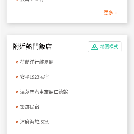
管
更多 »
理
會
員
附近熱門飯店
地圖模式
帳
戶
荷蘭洋行維夏館
客
安平1923民宿
服
聯
溫莎堡汽車旅館仁德館
絡
單
築跡民宿
沐府海旅.SPA
Line
線