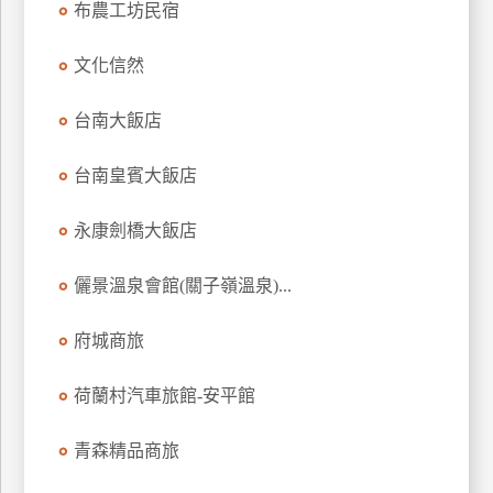
布農工坊民宿
上
客
文化信然
服
台南大飯店
紅
台南皇賓大飯店
利
查
永康劍橋大飯店
詢
儷景溫泉會館(關子嶺溫泉)...
訂
房
府城商旅
Q&A
荷蘭村汽車旅館-安平館
國
青森精品商旅
旅
卡