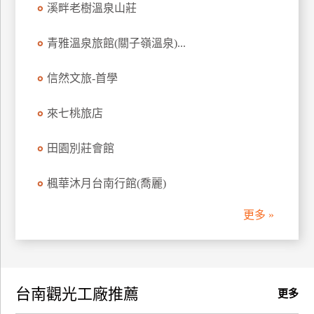
溪畔老樹溫泉山莊
訂
房
青雅溫泉旅館(關子嶺溫泉)...
信然文旅-首學
請
款
收
來七桃旅店
據
田園別莊會館
合
作
楓華沐月台南行館(喬麗)
提
案
更多 »
飯
店
合
台南觀光工廠推薦
作
更多