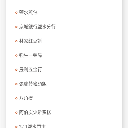
特
鹽水煎包
色
民
京城銀行鹽水分行
宿
林家紅豆餅
全
球
強生一藥局
租
車
晟利五金行
張瑞芳豬頭飯
網
紅
八角樓
帶
你
阿伯炭火雞蛋糕
玩
7-11鹽水門市