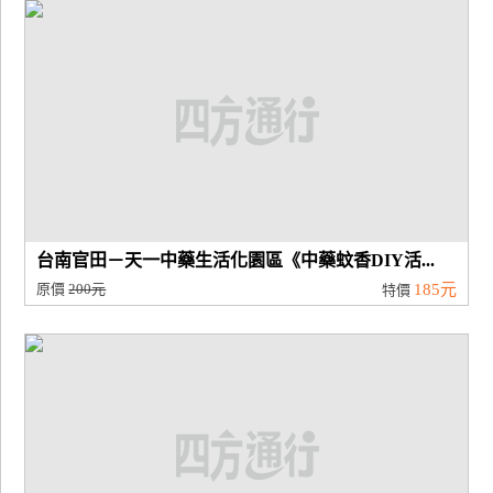
廠
商
合
作
旅
伴
計
台南官田－天一中藥生活化園區《中藥蚊香DIY活...
劃
原價
200元
185元
特價
商
品
宣
傳