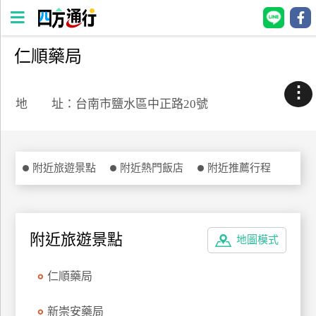
仁順藥局
四
方
⋮
通
地 址：台南市鹽水區中正路20號
行
訂
房
附近旅遊景點
附近熱門飯店
附近推薦行程
台
灣
訂
附近旅遊景點
地圖模式
房
仁順藥局
直接跟飯店訂房
HOT
新崇安藥局