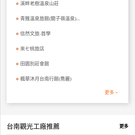
溪畔老樹溫泉山莊
訂
房
青雅溫泉旅館(關子嶺溫泉)...
信然文旅-首學
請
款
收
來七桃旅店
據
田園別莊會館
合
作
楓華沐月台南行館(喬麗)
提
案
更多 »
飯
店
合
台南觀光工廠推薦
作
更多