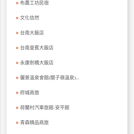
布農工坊民宿
上
客
文化信然
服
台南大飯店
紅
台南皇賓大飯店
利
查
永康劍橋大飯店
詢
儷景溫泉會館(關子嶺溫泉)...
訂
房
府城商旅
Q&A
荷蘭村汽車旅館-安平館
國
青森精品商旅
旅
卡