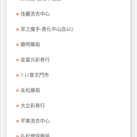
玩
佳麗洗衣中心
樂
地
圖
茶之魔手-善化中山店422
顧
聰明藥局
客
服
務
金富元彩券行
7-11善文門市
顧
客
永松藥局
滿
意
大立彩券行
度
芊美洗衣中心
訂
弘松健保藥局
單