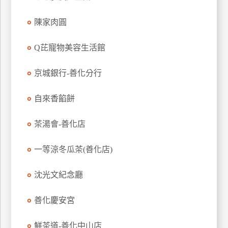
特
陳家肉圓
色
民
Q芘寵物美容生活館
宿
京城銀行-善化分行
全
球
自來香餡餅
租
車
茶湯會-善化店
一等涼冬瓜茶(善化店)
網
紅
沈光文紀念廳
帶
你
善化慶安宮
玩
鮮茶道-善化中山店