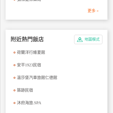
管
更多 »
理
會
員
附近熱門飯店
地圖模式
帳
戶
荷蘭洋行維夏館
客
安平1923民宿
服
聯
溫莎堡汽車旅館仁德館
絡
單
築跡民宿
沐府海旅.SPA
Line
線