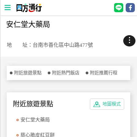
安仁堂大藥局
四
方
⋮
通
地 址：台南市善化區中山路477號
行
訂
房
附近旅遊景點
附近熱門飯店
附近推薦行程
台
灣
訂
附近旅遊景點
地圖模式
房
安仁堂大藥局
直接跟飯店訂房
HOT
慈心脆皮紅豆餅