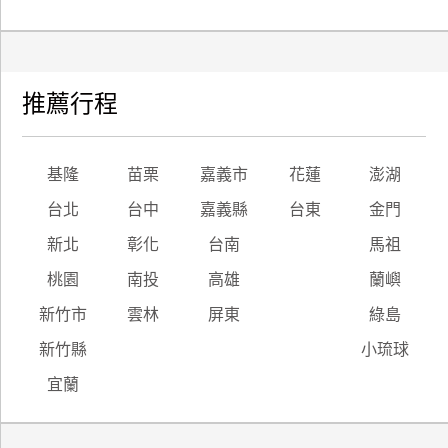
推薦行程
基隆
苗栗
嘉義市
花蓮
澎湖
台北
台中
嘉義縣
台東
金門
新北
彰化
台南
馬祖
桃園
南投
高雄
蘭嶼
新竹市
雲林
屏東
綠島
新竹縣
小琉球
宜蘭