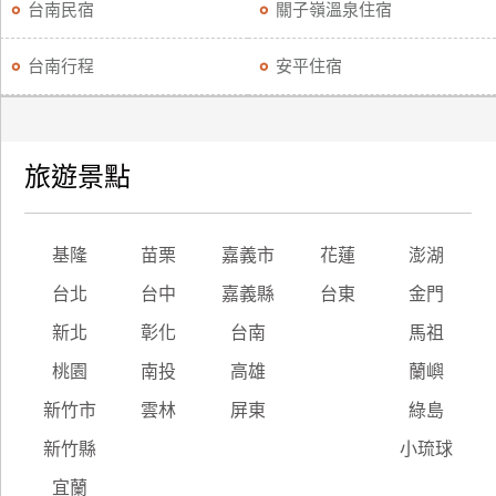
台南民宿
關子嶺溫泉住宿
台南行程
安平住宿
旅遊景點
基隆
苗栗
嘉義市
花蓮
澎湖
台北
台中
嘉義縣
台東
金門
新北
彰化
台南
馬祖
桃園
南投
高雄
蘭嶼
新竹市
雲林
屏東
綠島
新竹縣
小琉球
宜蘭