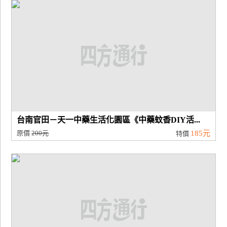
廠
商
合
作
旅
伴
計
台南官田－天一中藥生活化園區《中藥蚊香DIY活...
劃
原價
200元
185元
特價
商
品
宣
傳