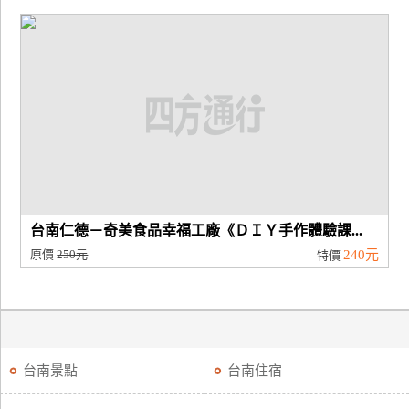
台南仁德－奇美食品幸福工廠《ＤＩＹ手作體驗課...
原價
250元
240元
特價
台南景點
台南住宿