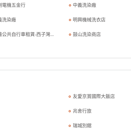
剛電機五金行
中義洗染廠
義洗染廠
明興機械洗衣店
雄公共自行車租賃-西子灣...
鼓山洗染商店
友愛京賞國際大飯店
兆舍行旅
瑞城別舘