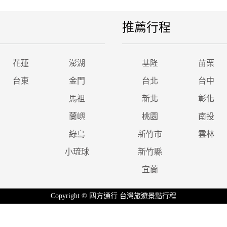
推薦行程
花蓮
澎湖
基隆
苗栗
台東
金門
台北
台中
馬祖
新北
彰化
蘭嶼
桃園
南投
綠島
新竹市
雲林
小琉球
新竹縣
宜蘭
Copyright © 四方通行 台灣旅遊景點行程