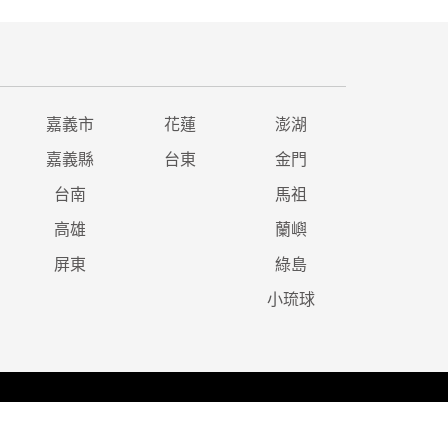
嘉義市
花蓮
澎湖
嘉義縣
台東
金門
台南
馬祖
高雄
蘭嶼
屏東
綠島
小琉球