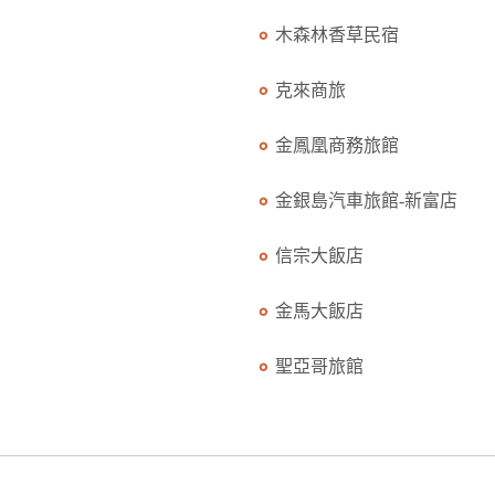
木森林香草民宿
克來商旅
金鳳凰商務旅館
金銀島汽車旅館-新富店
信宗大飯店
金馬大飯店
聖亞哥旅館