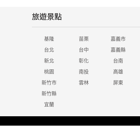
旅遊景點
基隆
苗栗
嘉義市
台北
台中
嘉義縣
新北
彰化
台南
桃園
南投
高雄
新竹市
雲林
屏東
新竹縣
宜蘭