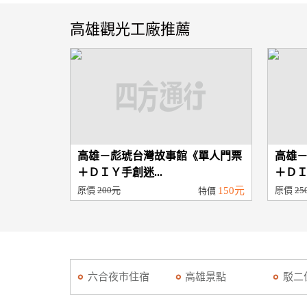
高雄觀光工廠推薦
高雄－彪琥台灣故事館《單人門票
高雄
＋ＤＩＹ手創迷...
＋ＤＩ
原價
200元
150元
原價
25
特價
六合夜市住宿
高雄景點
駁二