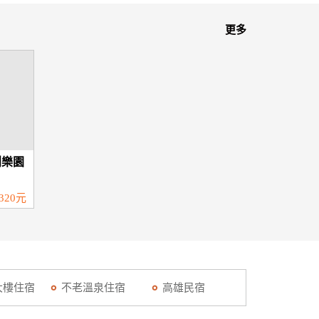
更多
創樂園
320元
大樓住宿
不老溫泉住宿
高雄民宿