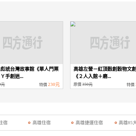
－彪琥台灣故事館《單人門票
高雄左營－紅頂穀創穀物文
Ｙ手創迷...
《２人入館＋磨...
0元
230元
原價
350元
特價
特價
住宿
高雄住宿
高雄捷運住宿
高雄85