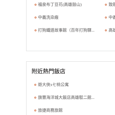
福泉布丁豆花(高雄鼓山)
致
中義洗染廠
中
打狗鐵道故事館（百年打狗驛...
高
附近熱門飯店
遊大俠x七桃公寓
旗豐海洋城大飯店高雄駁二館...
旅捷商務旅館