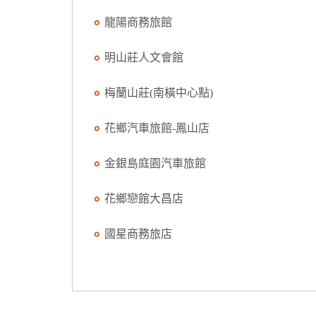
龍陽商務旅館
明山莊人文會館
梅蘭山莊(南橫中心點)
花鄉汽車旅館-鳳山店
金銀島庭園汽車旅館
花鄉戀館大昌店
國星商務旅店