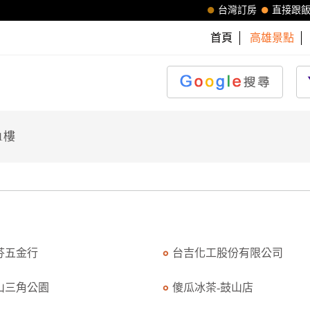
台灣訂房
直接跟
首頁
高雄景點
1樓
芬五金行
台吉化工股份有限公司
山三角公園
傻瓜冰茶-鼓山店