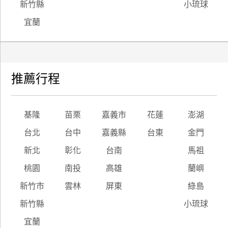
新竹縣
小琉球
宜蘭
推薦行程
基隆
苗栗
嘉義市
花蓮
澎湖
台北
台中
嘉義縣
台東
金門
新北
彰化
台南
馬祖
桃園
南投
高雄
蘭嶼
新竹市
雲林
屏東
綠島
新竹縣
小琉球
宜蘭