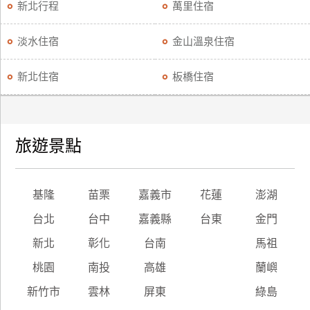
新北行程
萬里住宿
淡水住宿
金山溫泉住宿
新北住宿
板橋住宿
旅遊景點
基隆
苗栗
嘉義市
花蓮
澎湖
台北
台中
嘉義縣
台東
金門
新北
彰化
台南
馬祖
桃園
南投
高雄
蘭嶼
新竹市
雲林
屏東
綠島