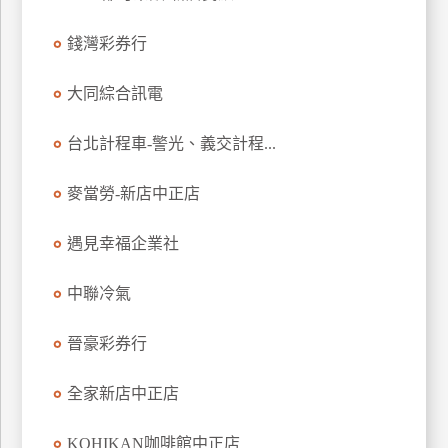
特
錢灣彩券行
色
民
大同綜合訊電
宿
台北計程車-警光、義交計程...
全
球
麥當勞-新店中正店
租
車
遇見幸福企業社
中聯冷氣
網
紅
晉豪彩券行
帶
你
全家新店中正店
玩
KOHIKAN咖啡館中正店