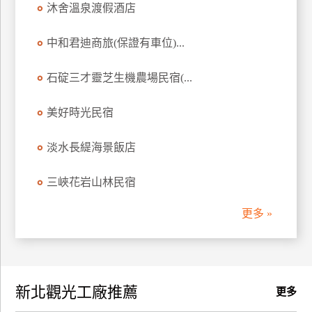
沐舍溫泉渡假酒店
訂
房
中和君迪商旅(保證有車位)...
石碇三才靈芝生機農場民宿(...
請
款
收
美好時光民宿
據
淡水長緹海景飯店
合
作
三峽花岩山林民宿
提
案
更多 »
飯
店
合
新北觀光工廠推薦
作
更多