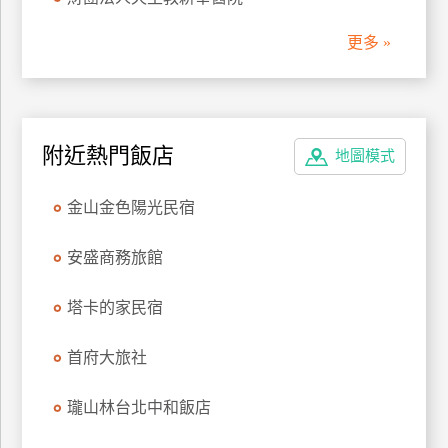
管
更多 »
理
會
員
附近熱門飯店
地圖模式
帳
戶
金山金色陽光民宿
客
安盛商務旅館
服
聯
塔卡的家民宿
絡
單
首府大旅社
瓏山林台北中和飯店
Line
線