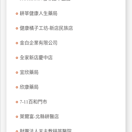
玩
耕莘健康人生藥局
樂
地
圖
健康橘子工坊-新店民族店
顧
金白企業有限公司
客
服
務
全家新店慶中店
宜欣藥局
顧
客
欣康藥局
滿
意
7-11百和門市
度
萊爾富-北縣耕醫店
訂
財團法人天主教耕莘醫院
單