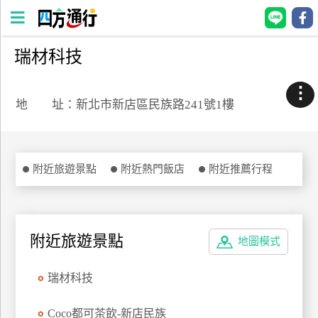
瑞材科技
四
方
⋮
通
地 址：新北市新店區民族路241號1樓
行
訂
房
附近旅遊景點
附近熱門飯店
附近推薦行程
台
灣
訂
附近旅遊景點
地圖模式
房
瑞材科技
直接跟飯店訂房
HOT
Coco都可茶飲-新店民族