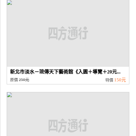
廠
商
合
作
旅
伴
計
新北市淡水－琉傳天下藝術館《入園＋導覽＋20元...
劃
原價
250元
150元
特價
商
品
宣
傳