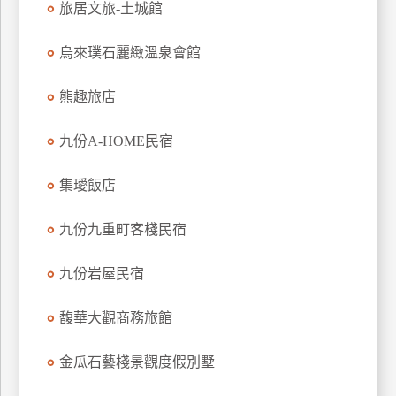
旅居文旅-土城館
上
客
烏來璞石麗緻溫泉會館
服
熊趣旅店
紅
九份A-HOME民宿
利
查
集璦飯店
詢
九份九重町客棧民宿
訂
房
九份岩屋民宿
Q&A
馥華大觀商務旅館
國
金瓜石藝棧景觀度假別墅
旅
卡