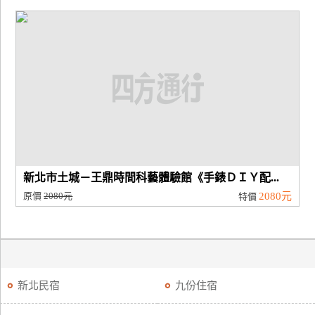
新北市土城－王鼎時間科藝體驗館《手錶ＤＩＹ配...
原價
2080元
2080元
特價
新北民宿
九份住宿