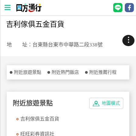
吉利傢俱五金百貨
四
方
⋮
通
地 址：台東縣台東市中華路二段338號
行
訂
房
附近旅遊景點
附近熱門飯店
附近推薦行程
台
灣
訂
附近旅遊景點
地圖模式
房
吉利傢俱五金百貨
直接跟飯店訂房
HOT
旺旺彩券資訊社