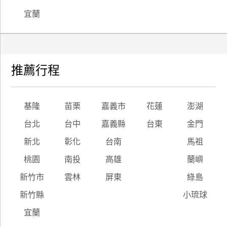
宜蘭
推薦行程
基隆
苗栗
嘉義市
花蓮
澎湖
台北
台中
嘉義縣
台東
金門
新北
彰化
台南
馬祖
桃園
南投
高雄
蘭嶼
新竹市
雲林
屏東
綠島
新竹縣
小琉球
宜蘭