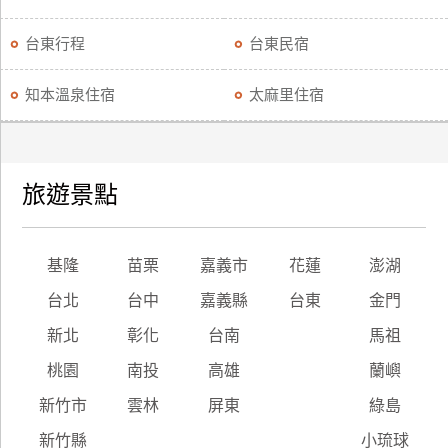
台東行程
台東民宿
知本溫泉住宿
太麻里住宿
旅遊景點
基隆
苗栗
嘉義市
花蓮
澎湖
台北
台中
嘉義縣
台東
金門
新北
彰化
台南
馬祖
桃園
南投
高雄
蘭嶼
新竹市
雲林
屏東
綠島
新竹縣
小琉球