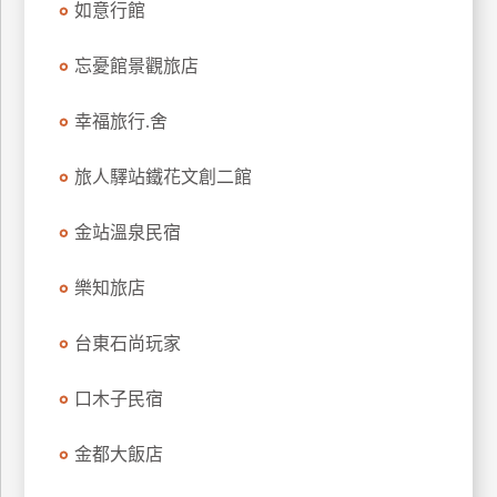
如意行館
上
客
忘憂館景觀旅店
服
幸福旅行.舍
紅
旅人驛站鐵花文創二館
利
查
金站溫泉民宿
詢
樂知旅店
訂
房
台東石尚玩家
Q&A
口木子民宿
國
金都大飯店
旅
卡