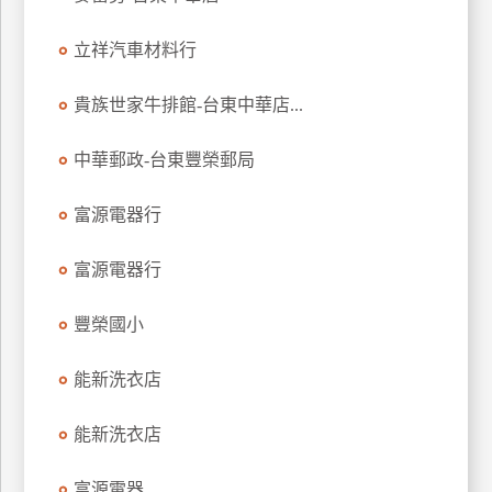
玩
立祥汽車材料行
樂
地
圖
貴族世家牛排館-台東中華店...
顧
中華郵政-台東豐榮郵局
客
服
務
富源電器行
富源電器行
顧
客
豐榮國小
滿
意
能新洗衣店
度
能新洗衣店
訂
富源電器
單