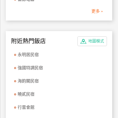
管
更多 »
理
會
員
附近熱門飯店
地圖模式
帳
戶
永明居民宿
客
強國特調民宿
服
聯
海韵閣民宿
絡
單
曉貳民宿
行雲會館
Line
線