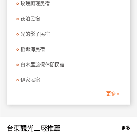
玫瑰願瑾民宿
訂
房
夜泊民宿
光的影子民宿
請
款
收
稻鄉海民宿
據
白木屋渡假休閒民宿
合
作
伊家民宿
提
案
更多 »
飯
店
合
台東觀光工廠推薦
作
更多