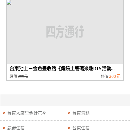
廠
商
合
作
旅
伴
計
台東池上－金色豐收館《傳統土礱碾米趣DIY活動...
劃
原價
300元
200元
特價
商
品
宣
台東太麻里金針花季
台東景點
傳
鹿野住宿
台東住宿