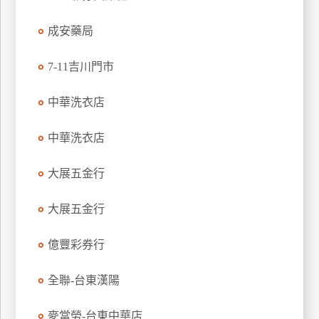
特
成安藥局
色
民
7-11吉川門市
宿
中華洗衣店
全
球
中華洗衣店
租
車
大展五金行
大展五金行
網
紅
億豐彩券行
帶
你
全聯-台東漢陽
玩
麥當勞-台東中華店