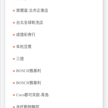
特
萊爾富-北市正東店
色
民
台北全球乾洗店
宿
成億彩券行
全
球
阜杭豆漿
租
車
三道
BOSCH雅基利
網
紅
BOSCH雅基利
帶
你
Coco都可茶飲-青島
玩
金旺動物醫院