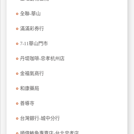
玩
全聯-華山
樂
地
圖
滿滿彩券行
顧
7-11華山門市
客
服
務
丹堤咖啡-忠孝杭州店
金福氣商行
顧
客
和康藥局
滿
意
善導寺
度
台灣銀行-城中分行
訂
順億鮪魚專賣店-台北忠孝店...
單