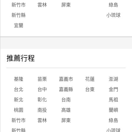
新竹市
雲林
屏東
綠島
新竹縣
小琉球
宜蘭
推薦行程
基隆
苗栗
嘉義市
花蓮
澎湖
台北
台中
嘉義縣
台東
金門
新北
彰化
台南
馬祖
桃園
南投
高雄
蘭嶼
新竹市
雲林
屏東
綠島
新竹縣
小琉球