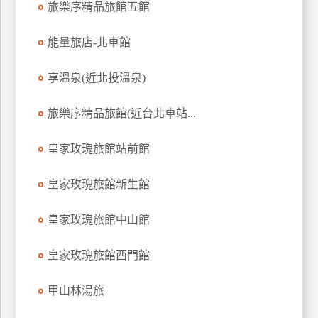
旅樂序精品旅館五館
上
客
能量旅店-北車館
服
享溫泉(近北投溫泉)
紅
旅樂序精品旅館(近台北車站...
利
查
皇家玫瑰旅館站前館
詢
皇家玫瑰旅館新生館
訂
房
皇家玫瑰旅館中山館
Q&A
皇家玫瑰旅館西門館
國
甲山林湯旅
旅
卡