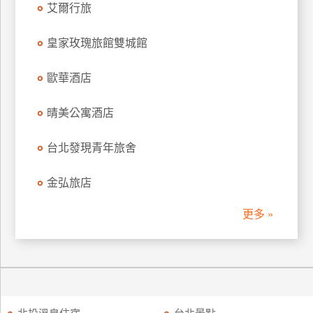
艾爾行旅
訂
房
皇家玫瑰旅館雙城館
歐華酒店
請
款
收
晴美公寓酒店
據
台北發現青年旅舍
合
作
金弘旅店
提
案
更多 »
飯
店
合
作