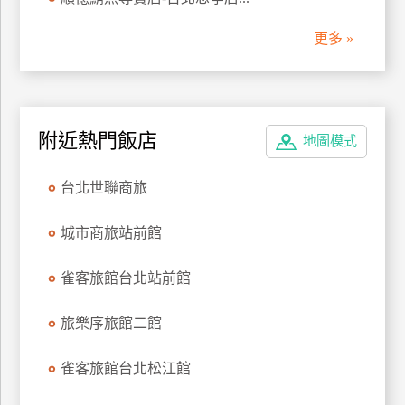
管
更多 »
理
會
員
附近熱門飯店
地圖模式
帳
戶
台北世聯商旅
客
城市商旅站前館
服
聯
雀客旅館台北站前館
絡
單
旅樂序旅館二館
雀客旅館台北松江館
Line
線