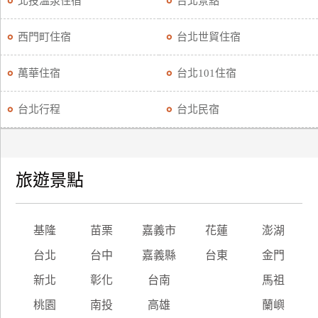
北投溫泉住宿
台北景點
廠
西門町住宿
台北世貿住宿
商
合
萬華住宿
台北101住宿
作
台北行程
台北民宿
旅
伴
計
旅遊景點
劃
商
基隆
苗栗
嘉義市
花蓮
澎湖
品
台北
台中
嘉義縣
台東
金門
宣
傳
新北
彰化
台南
馬祖
桃園
南投
高雄
蘭嶼