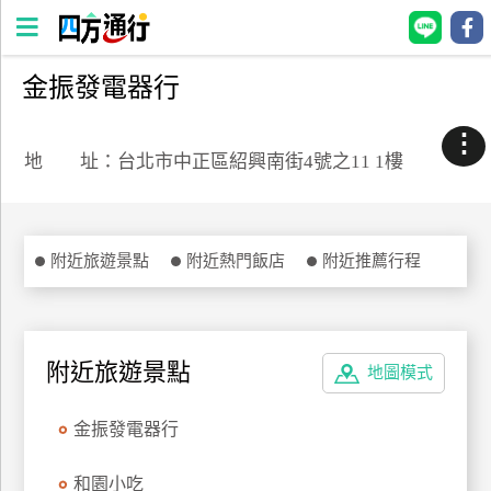
金振發電器行
四
方
⋮
通
地 址：台北市中正區紹興南街4號之11 1樓
行
訂
房
附近旅遊景點
附近熱門飯店
附近推薦行程
台
灣
訂
附近旅遊景點
地圖模式
房
金振發電器行
直接跟飯店訂房
HOT
和園小吃