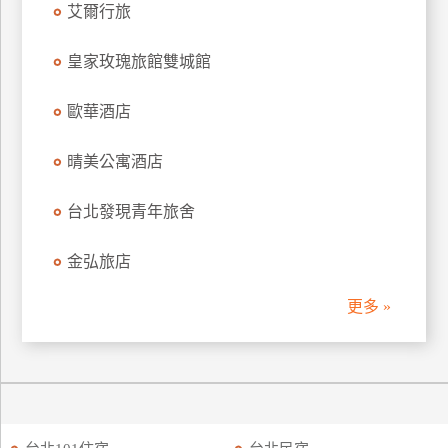
艾爾行旅
訂
房
皇家玫瑰旅館雙城館
歐華酒店
請
款
收
晴美公寓酒店
據
台北發現青年旅舍
合
作
金弘旅店
提
案
更多 »
飯
店
合
作