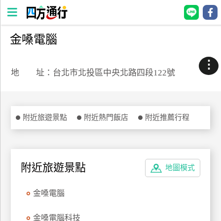
金嗓電腦
四
方
⋮
通
地 址：台北市北投區中央北路四段122號
行
訂
房
附近旅遊景點
附近熱門飯店
附近推薦行程
台
灣
訂
附近旅遊景點
地圖模式
房
金嗓電腦
直接跟飯店訂房
HOT
金嗓電腦科技