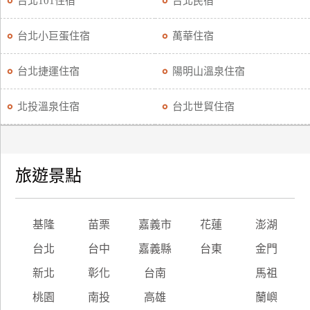
台北101住宿
台北民宿
廠
台北小巨蛋住宿
萬華住宿
商
合
台北捷運住宿
陽明山溫泉住宿
作
北投溫泉住宿
台北世貿住宿
旅
伴
計
旅遊景點
劃
商
基隆
苗栗
嘉義市
花蓮
澎湖
品
台北
台中
嘉義縣
台東
金門
宣
傳
新北
彰化
台南
馬祖
桃園
南投
高雄
蘭嶼