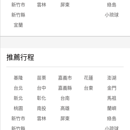
新竹市
雲林
屏東
綠島
新竹縣
小琉球
宜蘭
推薦行程
基隆
苗栗
嘉義市
花蓮
澎湖
台北
台中
嘉義縣
台東
金門
新北
彰化
台南
馬祖
桃園
南投
高雄
蘭嶼
新竹市
雲林
屏東
綠島
新竹縣
小琉球