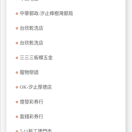
玩
中華郵政-汐止樟樹灣郵局
樂
地
圖
台欣乾洗店
顧
台欣乾洗店
客
服
務
三三三板模五金
寵物戀語
顧
客
OK-汐止厚德店
滿
意
億發彩券行
度
盈錢彩券行
訂
7-11新工建門市
單