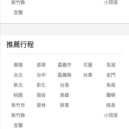
新竹縣
小琉球
宜蘭
推薦行程
基隆
苗栗
嘉義市
花蓮
澎湖
台北
台中
嘉義縣
台東
金門
新北
彰化
台南
馬祖
桃園
南投
高雄
蘭嶼
新竹市
雲林
屏東
綠島
新竹縣
小琉球
宜蘭