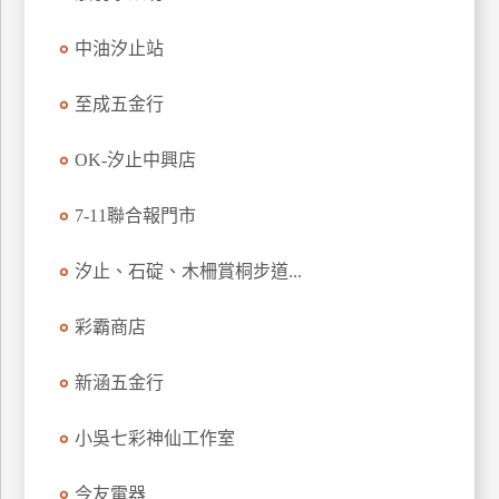
特
中油汐止站
色
民
至成五金行
宿
OK-汐止中興店
全
球
7-11聯合報門市
租
車
汐止、石碇、木柵賞桐步道...
彩霸商店
網
紅
新涵五金行
帶
你
小吳七彩神仙工作室
玩
今友電器