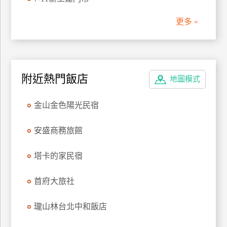
管
更多 »
理
會
員
附近熱門飯店
地圖模式
帳
戶
金山金色陽光民宿
客
安盛商務旅館
服
聯
塔卡的家民宿
絡
單
首府大旅社
瓏山林台北中和飯店
Line
線