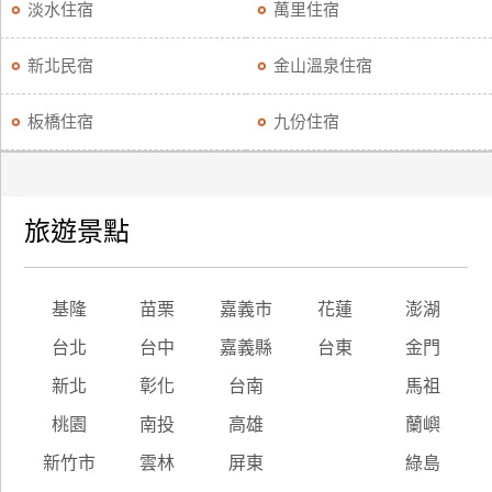
淡水住宿
萬里住宿
新北民宿
金山溫泉住宿
板橋住宿
九份住宿
旅遊景點
基隆
苗栗
嘉義市
花蓮
澎湖
台北
台中
嘉義縣
台東
金門
新北
彰化
台南
馬祖
桃園
南投
高雄
蘭嶼
新竹市
雲林
屏東
綠島