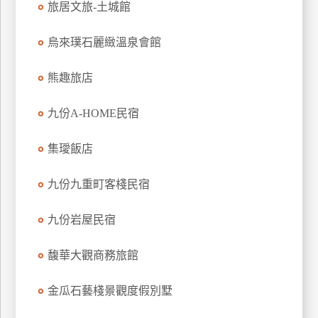
旅居文旅-土城館
上
客
烏來璞石麗緻溫泉會館
服
熊趣旅店
紅
九份A-HOME民宿
利
查
集璦飯店
詢
九份九重町客棧民宿
訂
房
九份岩屋民宿
Q&A
馥華大觀商務旅館
國
金瓜石藝棧景觀度假別墅
旅
卡