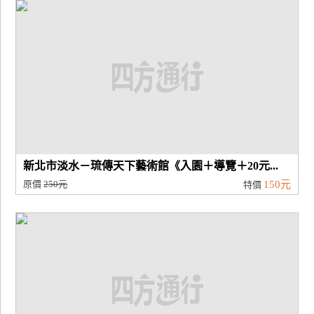
廠
商
合
作
旅
伴
計
新北市淡水－琉傳天下藝術館《入園＋導覽＋20元...
劃
原價
250元
150元
特價
商
品
宣
傳