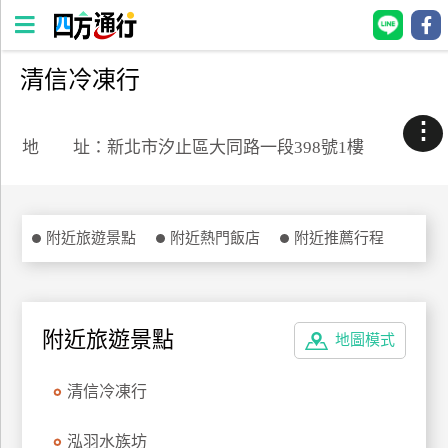
清信冷凍行
四
方
⋮
通
地 址：新北市汐止區大同路一段398號1樓
行
訂
房
附近旅遊景點
附近熱門飯店
附近推薦行程
台
灣
訂
附近旅遊景點
地圖模式
房
清信冷凍行
直接跟飯店訂房
HOT
泓羽水族坊