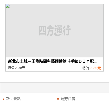
新北市土城－王鼎時間科藝體驗館《手錶ＤＩＹ配...
原價
2080元
2080元
特價
新北景點
瑞芳住宿