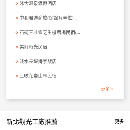
沐舍溫泉渡假酒店
訂
房
中和君迪商旅(保證有車位)...
石碇三才靈芝生機農場民宿(...
請
款
收
美好時光民宿
據
淡水長緹海景飯店
合
作
三峽花岩山林民宿
提
案
更多 »
飯
店
合
新北觀光工廠推薦
作
更多