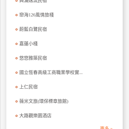
興滿逸筑民宿
訂
房
戀海126風情旅棧
蔚藍白鷺民宿
請
款
嘉蓮小棧
收
據
悠悠雅築民宿
合
作
國立恆春高級工商職業學校實...
提
案
上仁民宿
飯
薇米文旅(環保標章旅館)
店
合
大路觀樂園酒店
作
更多 »