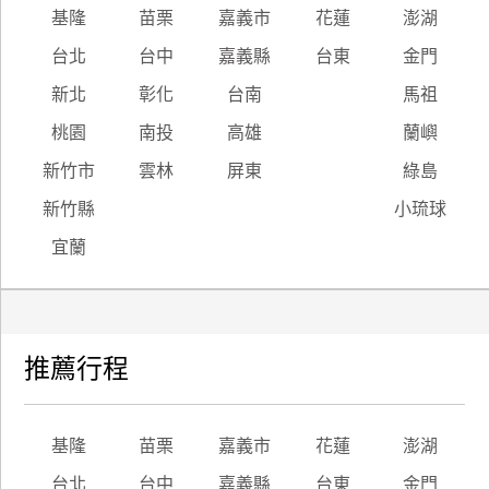
基隆
苗栗
嘉義市
花蓮
澎湖
台北
台中
嘉義縣
台東
金門
新北
彰化
台南
馬祖
桃園
南投
高雄
蘭嶼
新竹市
雲林
屏東
綠島
新竹縣
小琉球
宜蘭
推薦行程
基隆
苗栗
嘉義市
花蓮
澎湖
台北
台中
嘉義縣
台東
金門