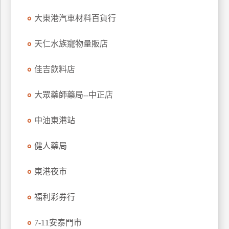
玩
大東港汽車材料百貨行
樂
地
天仁水族寵物量販店
圖
佳吉飲料店
顧
客
服
大眾藥師藥局--中正店
務
中油東港站
顧
客
健人藥局
滿
意
東港夜市
度
福利彩券行
訂
7-11安泰門市
單