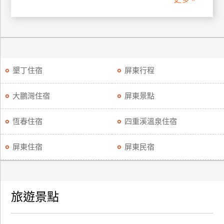
廠
商
合
作
墾丁住宿
屏東行程
旅
大鵬灣住宿
屏東景點
伴
計
恆春住宿
四重溪溫泉住宿
劃
屏東住宿
屏東民宿
商
品
宣
旅遊景點
傳