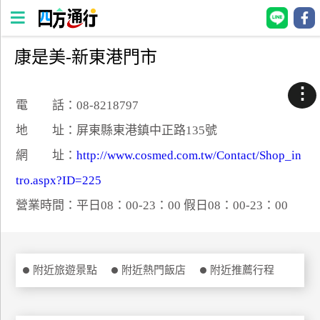
康是美-新東港門市
四
方
⋮
通
電 話：08-8218797
行
地 址：屏東縣東港鎮中正路135號
訂
網 址：
http://www.cosmed.com.tw/Contact/Shop_in
房
tro.aspx?ID=225
營業時間：平日08：00-23：00 假日08：00-23：00
台
灣
訂
房
附近旅遊景點
附近熱門飯店
附近推薦行程
直接跟飯店訂房
HOT