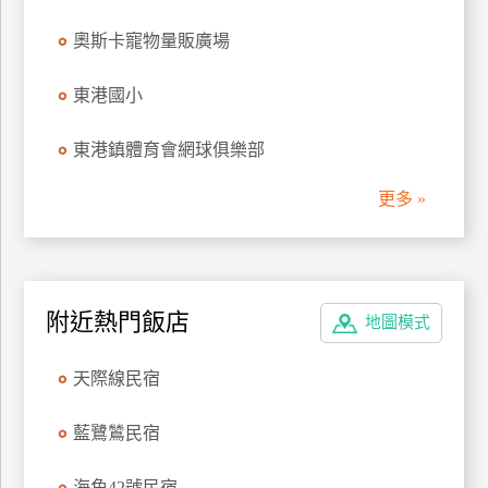
管
奧斯卡寵物量販廣場
理
東港國小
會
東港鎮體育會網球俱樂部
員
帳
更多 »
戶
客
服
附近熱門飯店
地圖模式
聯
絡
天際線民宿
單
藍鷺鷥民宿
Line
線
海角42號民宿