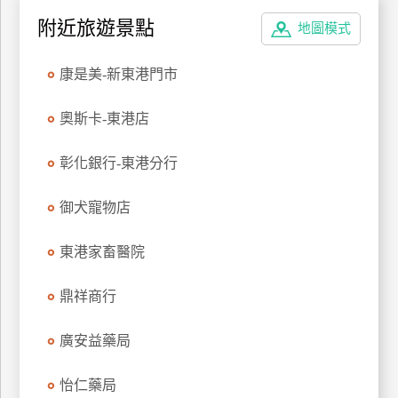
特
附近旅遊景點
地圖模式
色
民
康是美-新東港門市
宿
奧斯卡-東港店
全
彰化銀行-東港分行
球
租
御犬寵物店
車
東港家畜醫院
網
紅
鼎祥商行
帶
你
廣安益藥局
玩
怡仁藥局