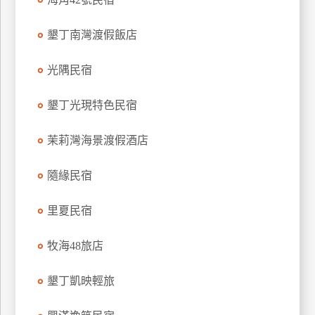
上
客
墾丁南灣渡假飯店
服
光隅民宿
紅
墾丁光現特色民宿
利
查
茉莉灣海景渡假酒店
詢
隨緣民宿
訂
里夏民宿
房
Q&A
牧海48旅店
國
墾丁凱映輕旅
旅
卡