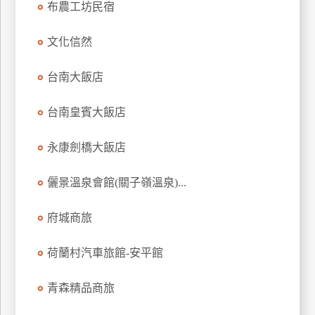
布農工坊民宿
上
客
文化信然
服
台南大飯店
紅
台南皇賓大飯店
利
查
永康劍橋大飯店
詢
儷景溫泉會館(關子嶺溫泉)...
訂
房
府城商旅
Q&A
荷蘭村汽車旅館-安平館
國
青森精品商旅
旅
卡