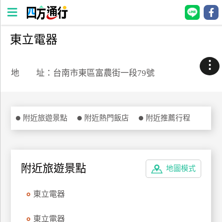
東立電器
四
方
⋮
通
地 址：台南市東區富農街一段79號
行
訂
房
附近旅遊景點
附近熱門飯店
附近推薦行程
台
灣
訂
附近旅遊景點
地圖模式
房
東立電器
直接跟飯店訂房
HOT
東立電器