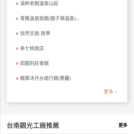
溪畔老樹溫泉山莊
訂
房
青雅溫泉旅館(關子嶺溫泉)...
信然文旅-首學
請
款
收
來七桃旅店
據
田園別莊會館
合
作
楓華沐月台南行館(喬麗)
提
案
更多 »
飯
店
合
台南觀光工廠推薦
作
更多