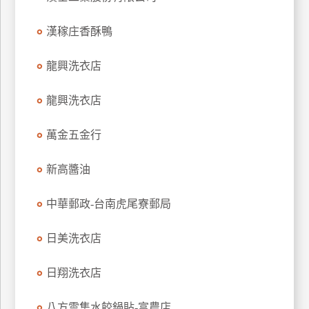
玩
漢稼庄香酥鴨
樂
地
圖
龍興洗衣店
顧
龍興洗衣店
客
服
務
萬金五金行
新高醬油
顧
客
中華郵政-台南虎尾寮郵局
滿
意
日美洗衣店
度
日翔洗衣店
訂
八方雲集水餃鍋貼-富農店
單