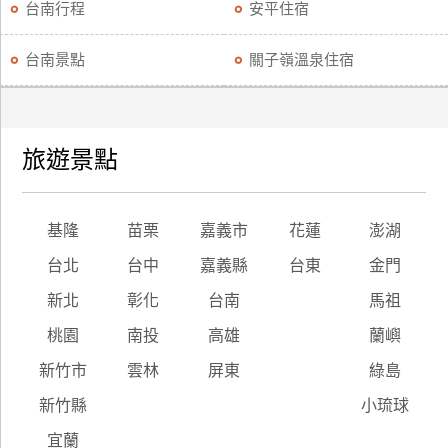
台南行程
安平住宿
台南景點
關子嶺溫泉住宿
旅遊景點
基隆
苗栗
嘉義市
花蓮
澎湖
台北
台中
嘉義縣
台東
金門
新北
彰化
台南
馬祖
桃園
南投
高雄
蘭嶼
新竹市
雲林
屏東
綠島
新竹縣
小琉球
宜蘭