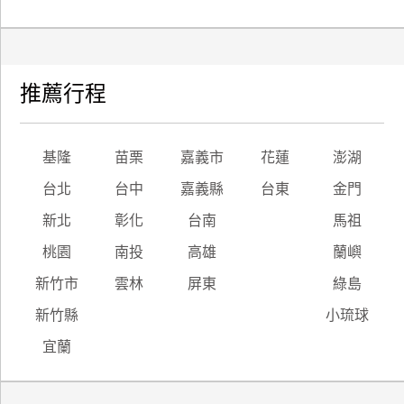
推薦行程
基隆
苗栗
嘉義市
花蓮
澎湖
台北
台中
嘉義縣
台東
金門
新北
彰化
台南
馬祖
桃園
南投
高雄
蘭嶼
新竹市
雲林
屏東
綠島
新竹縣
小琉球
宜蘭