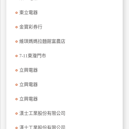
特
東立電器
色
民
金寶彩券行
宿
維琪媽媽拉麵館富農店
全
球
7-11東澓門市
租
車
立興電器
立興電器
網
紅
立興電器
帶
你
漢士工業股份有限公司
玩
漢士工業股份有限公司