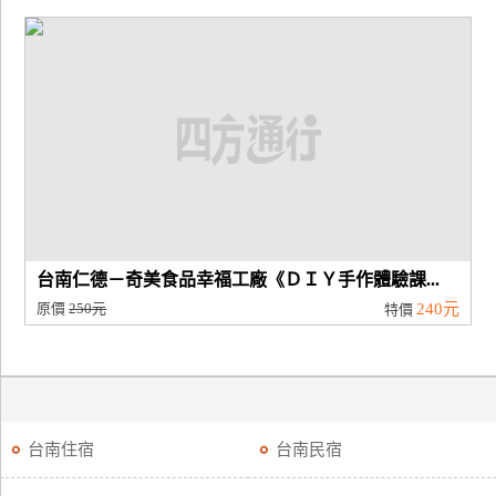
台南仁德－奇美食品幸福工廠《ＤＩＹ手作體驗課...
原價
250元
240元
特價
台南住宿
台南民宿