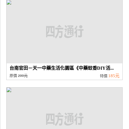
廠
商
合
作
旅
伴
計
台南官田－天一中藥生活化園區《中藥蚊香DIY活...
劃
原價
200元
185元
特價
商
品
宣
傳