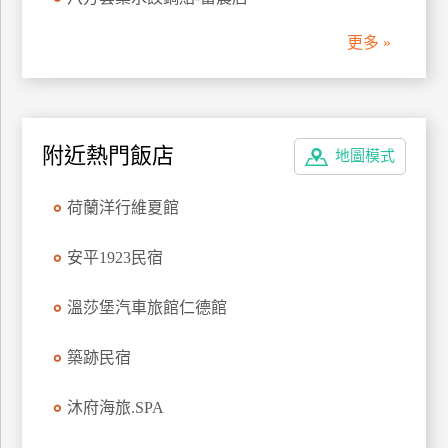
管
更多 »
理
會
員
附近熱門飯店
地圖模式
帳
戶
荷蘭洋行維夏館
客
安平1923民宿
服
聯
溫莎堡汽車旅館仁德館
絡
單
築跡民宿
沐府海旅.SPA
Line
線