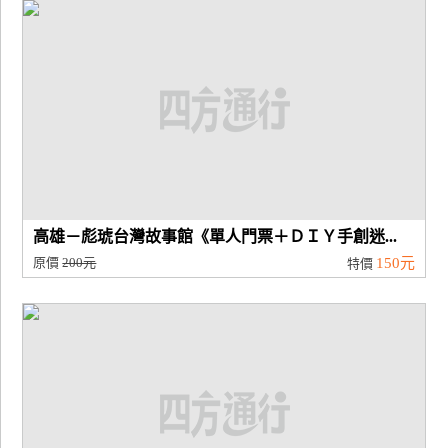
廠
商
合
作
旅
伴
計
高雄－彪琥台灣故事館《單人門票＋ＤＩＹ手創迷...
劃
原價
200元
150元
特價
商
品
宣
傳