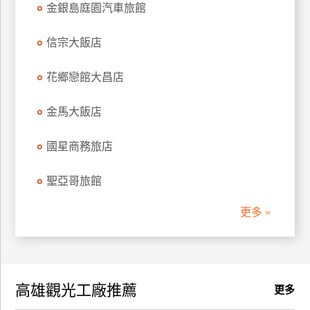
金銀島庭園汽車旅館
訂
房
信宗大飯店
花鄉戀館大昌店
請
款
收
金馬大飯店
據
國星商務旅店
合
作
聖亞哥旅館
提
案
更多 »
飯
店
合
高雄觀光工廠推薦
作
更多