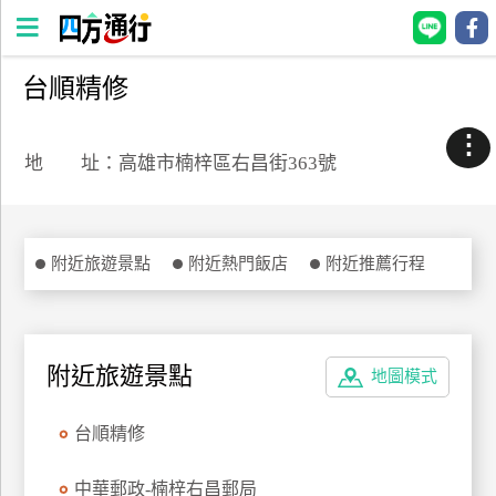
台順精修
四
方
⋮
通
地 址：高雄市楠梓區右昌街363號
行
訂
房
附近旅遊景點
附近熱門飯店
附近推薦行程
台
灣
訂
附近旅遊景點
地圖模式
房
台順精修
直接跟飯店訂房
HOT
中華郵政-楠梓右昌郵局