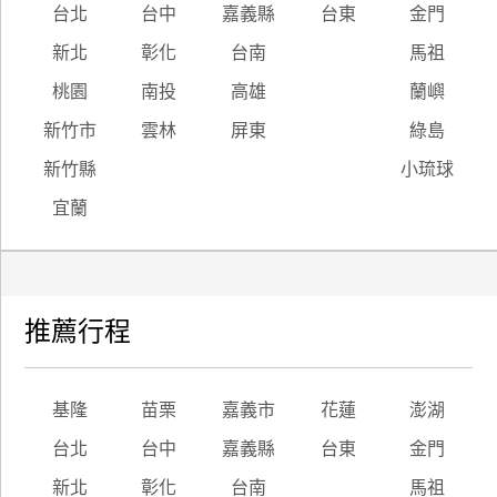
台北
台中
嘉義縣
台東
金門
新北
彰化
台南
馬祖
桃園
南投
高雄
蘭嶼
新竹市
雲林
屏東
綠島
新竹縣
小琉球
宜蘭
推薦行程
基隆
苗栗
嘉義市
花蓮
澎湖
台北
台中
嘉義縣
台東
金門
新北
彰化
台南
馬祖