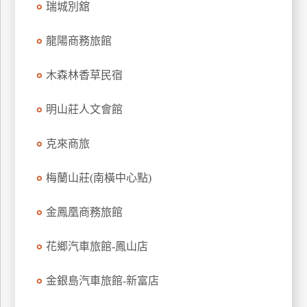
瑞城別舘
上
客
龍陽商務旅館
服
木森林香草民宿
紅
明山莊人文會館
利
查
克來商旅
詢
梅蘭山莊(南橫中心點)
訂
房
金鳳凰商務旅館
Q&A
花鄉汽車旅館-鳳山店
國
金銀島汽車旅館-新富店
旅
卡