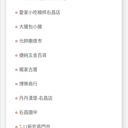
特
愛家小吃楠梓右昌店
色
民
大腸包小腸
宿
元帥廟夜市
全
球
捷純五金百貨
租
車
楊家古厝
博樂商行
網
紅
丹丹漢堡-右昌店
帶
你
右昌國中
玩
7-11新宏昌門市