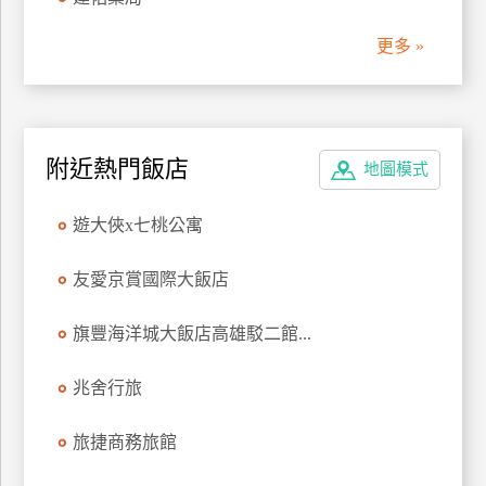
管
更多 »
理
會
員
附近熱門飯店
地圖模式
帳
戶
遊大俠x七桃公寓
客
友愛京賞國際大飯店
服
聯
旗豐海洋城大飯店高雄駁二館...
絡
單
兆舍行旅
旅捷商務旅館
Line
線