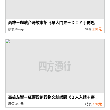
高雄－彪琥台灣故事館《單人門票＋ＤＩＹ手創迷...
原價
250元
230元
特價
高雄左營－紅頂穀創穀物文創樂園《２人入館＋磨...
原價
350元
320元
特價