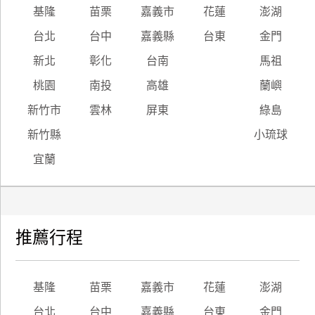
基隆
苗栗
嘉義市
花蓮
澎湖
台北
台中
嘉義縣
台東
金門
新北
彰化
台南
馬祖
桃園
南投
高雄
蘭嶼
新竹市
雲林
屏東
綠島
新竹縣
小琉球
宜蘭
推薦行程
基隆
苗栗
嘉義市
花蓮
澎湖
台北
台中
嘉義縣
台東
金門