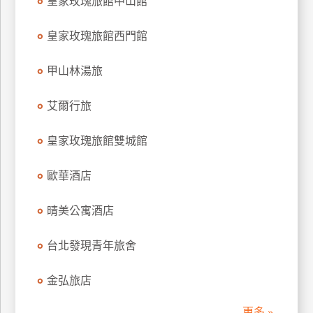
皇家玫瑰旅館中山館
訂
房
皇家玫瑰旅館西門館
甲山林湯旅
請
款
艾爾行旅
收
據
皇家玫瑰旅館雙城館
合
作
歐華酒店
提
案
晴美公寓酒店
飯
台北發現青年旅舍
店
合
金弘旅店
作
更多 »