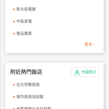
管
新北投電器
理
中區家電
會
億泓電業
員
帳
更多 »
戶
客
服
附近熱門飯店
地圖模式
聯
絡
台北世聯商旅
單
城市商旅站前館
Line
線
雀客旅館台北站前館