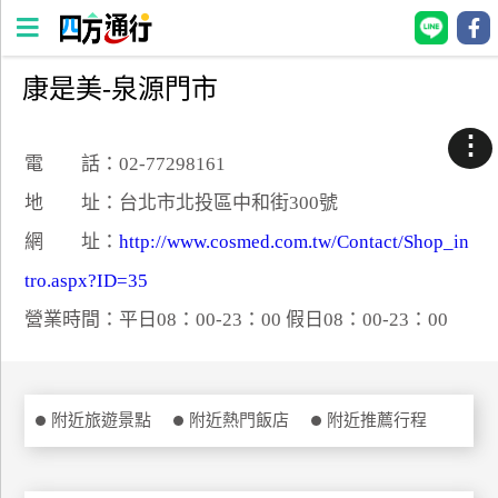
康是美-泉源門市
四
方
⋮
通
電 話：02-77298161
行
地 址：台北市北投區中和街300號
訂
網 址：
http://www.cosmed.com.tw/Contact/Shop_in
房
tro.aspx?ID=35
營業時間：平日08：00-23：00 假日08：00-23：00
台
灣
訂
房
附近旅遊景點
附近熱門飯店
附近推薦行程
直接跟飯店訂房
HOT