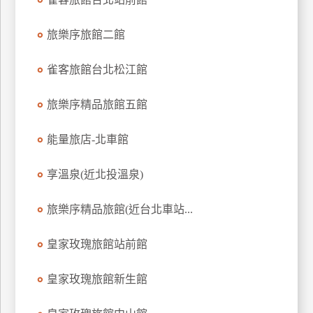
上
客
旅樂序旅館二館
服
雀客旅館台北松江館
紅
旅樂序精品旅館五館
利
查
能量旅店-北車館
詢
享溫泉(近北投溫泉)
訂
旅樂序精品旅館(近台北車站...
房
Q&A
皇家玫瑰旅館站前館
國
皇家玫瑰旅館新生館
旅
卡