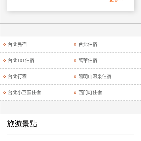
廠
商
合
作
台北民宿
台北住宿
旅
台北101住宿
萬華住宿
伴
計
台北行程
陽明山溫泉住宿
劃
台北小巨蛋住宿
西門町住宿
商
品
宣
旅遊景點
傳