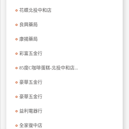
玩
花蝶北投中和店
樂
地
良興藥局
圖
康揚藥局
顧
客
服
彩富五金行
務
85度C咖啡蛋糕-北投中和店...
顧
客
豪華五金行
滿
意
豪華五金行
度
益利電器行
訂
全家復中店
單