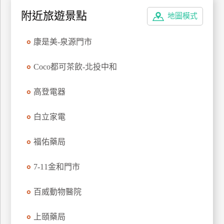
特
附近旅遊景點
地圖模式
色
民
康是美-泉源門市
宿
Coco都可茶飲-北投中和
全
高登電器
球
租
白立家電
車
福佑藥局
網
紅
7-11金和門市
帶
你
百威動物醫院
玩
上頤藥局