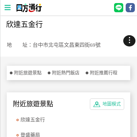
欣達五金行
四
方
⋮
通
地 址：台中市北屯區文昌東四街69號
行
訂
房
附近旅遊景點
附近熱門飯店
附近推薦行程
台
灣
訂
附近旅遊景點
地圖模式
房
欣達五金行
直接跟飯店訂房
HOT
登盛藥局