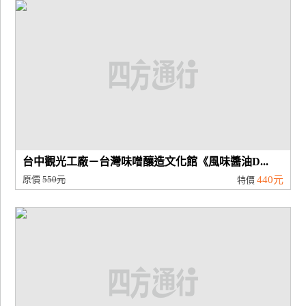
廠
商
合
作
旅
伴
計
台中觀光工廠－台灣味噌釀造文化館《風味醬油D...
劃
原價
550元
440元
特價
商
品
宣
傳