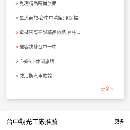
覓玥精品時尚旅館
訂
房
星漾商旅-台中中清館(環保標...
歐遊國際連鎖精品旅館-台中...
請
款
收
雀客快捷台中一中
據
心媞Spa休閒旅館
合
作
威尼斯汽車旅館
提
案
更多 »
飯
店
合
台中觀光工廠推薦
作
更多