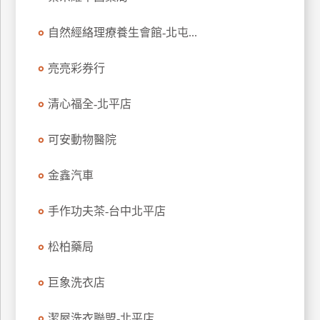
玩
自然經絡理療養生會館-北屯...
樂
地
圖
亮亮彩券行
顧
清心福全-北平店
客
服
務
可安動物醫院
金鑫汽車
顧
客
手作功夫茶-台中北平店
滿
意
松柏藥局
度
巨象洗衣店
訂
潔屋洗衣聯盟-北平店
單