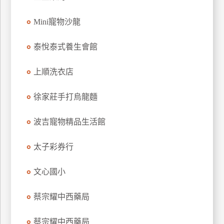
特
Mini寵物沙龍
色
民
泰悅泰式養生會館
宿
上順洗衣店
全
球
徐家莊手打烏龍麵
租
車
波吉寵物精品生活館
太子彩券行
網
紅
文心國小
帶
你
蔡宗耀中西藥局
玩
蔡宗耀中西藥局