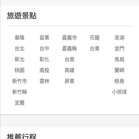
旅遊景點
基隆
苗栗
嘉義市
花蓮
澎湖
台北
台中
嘉義縣
台東
金門
新北
彰化
台南
馬祖
桃園
南投
高雄
蘭嶼
新竹市
雲林
屏東
綠島
新竹縣
小琉球
宜蘭
推薦行程