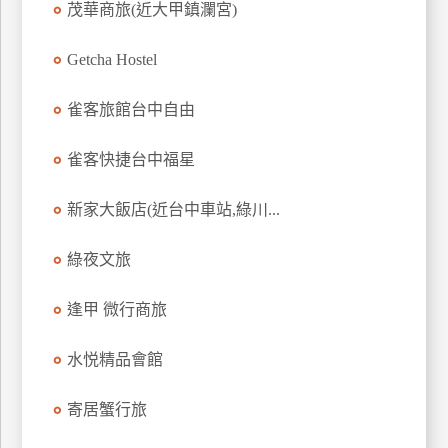
茂華商旅(近大甲鎮瀾宮)
上
客
Getcha Hostel
服
雀客旅館台中自由
紅
雀客快捷台中福星
利
查
新家大飯店(近台中車站,綠川...
詢
綠夜文旅
訂
房
逢甲 微行商旅
Q&A
水悦精品會館
國
寄居蟹行旅
旅
卡