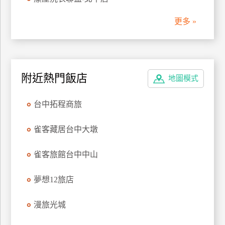
管
更多 »
理
會
員
附近熱門飯店
地圖模式
帳
戶
台中拓程商旅
客
雀客藏居台中大墩
服
聯
雀客旅館台中中山
絡
單
夢想12旅店
漫旅光城
Line
線