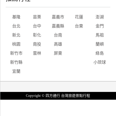
基隆
苗栗
嘉義市
花蓮
澎湖
台北
台中
嘉義縣
台東
金門
新北
彰化
台南
馬祖
桃園
南投
高雄
蘭嶼
新竹市
雲林
屏東
綠島
新竹縣
小琉球
宜蘭
Copyright © 四方通行 台灣旅遊景點行程