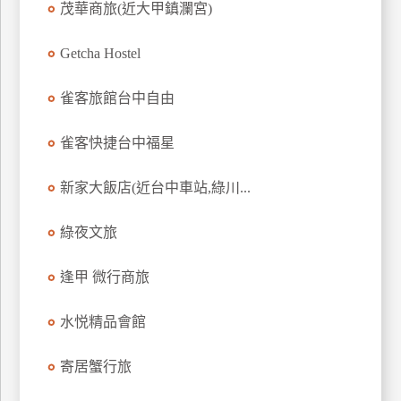
茂華商旅(近大甲鎮瀾宮)
上
客
Getcha Hostel
服
雀客旅館台中自由
紅
雀客快捷台中福星
利
查
新家大飯店(近台中車站,綠川...
詢
綠夜文旅
訂
房
逢甲 微行商旅
Q&A
水悦精品會館
國
寄居蟹行旅
旅
卡