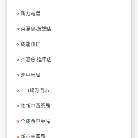
特
新力電器
色
民
茶湯會-友達店
宿
成龍雞排
全
球
茶湯會-逢甲店
租
車
逢甲藥局
7-11逢源門市
網
紅
祐新中西藥局
帶
你
全成西屯藥局
玩
新英美藥局