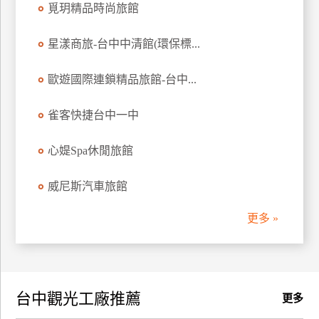
覓玥精品時尚旅館
訂
房
星漾商旅-台中中清館(環保標...
歐遊國際連鎖精品旅館-台中...
請
款
收
雀客快捷台中一中
據
心媞Spa休閒旅館
合
作
威尼斯汽車旅館
提
案
更多 »
飯
店
合
台中觀光工廠推薦
作
更多