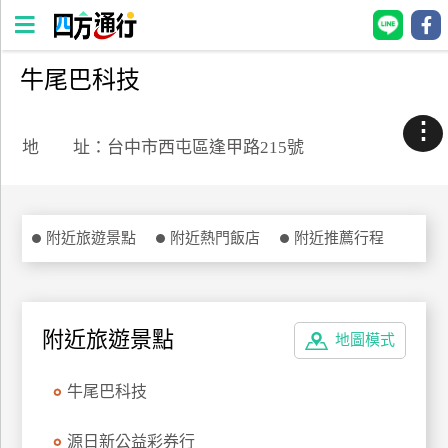
牛尾巴科技
四
方
⋮
通
地 址：台中市西屯區逢甲路215號
行
訂
房
附近旅遊景點
附近熱門飯店
附近推薦行程
台
灣
訂
附近旅遊景點
地圖模式
房
牛尾巴科技
直接跟飯店訂房
HOT
源日新公益彩券行