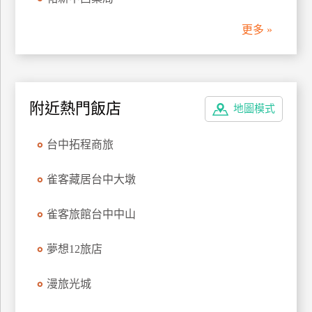
管
更多 »
理
會
員
附近熱門飯店
地圖模式
帳
戶
台中拓程商旅
客
雀客藏居台中大墩
服
聯
雀客旅館台中中山
絡
單
夢想12旅店
漫旅光城
Line
線