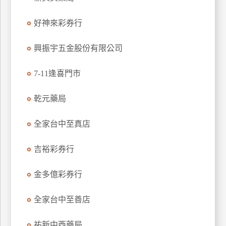
玩
好神來彩券行
樂
地
圖
興振宇五金股份有限公司
顧
7-11逢喜門市
客
服
務
乾元藥局
全家台中至真店
顧
客
吉裕彩券行
滿
意
金多億彩券行
度
全家台中至善店
訂
祐新中西藥局
單