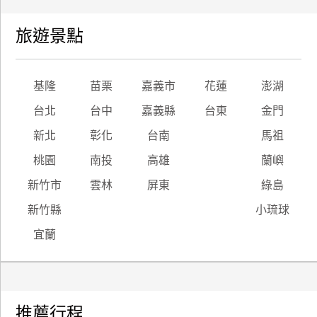
旅遊景點
基隆
苗栗
嘉義市
花蓮
澎湖
台北
台中
嘉義縣
台東
金門
新北
彰化
台南
馬祖
桃園
南投
高雄
蘭嶼
新竹市
雲林
屏東
綠島
新竹縣
小琉球
宜蘭
推薦行程