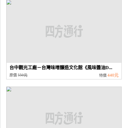
廠
商
合
作
旅
伴
計
台中觀光工廠－台灣味噌釀造文化館《風味醬油D...
劃
原價
550元
440元
特價
商
品
宣
傳